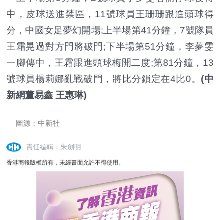
中，皮球送進禁區，11號球員王珊珊跟進頭球得
分，中國女足夢幻開場;上半場第41分鐘，7號隊員
王霜晃過對方門將破門;下半場第51分鐘，李夢雯
一腳傳中，王霜跟進頭球梅開二度;第81分鐘，13
號球員楊莉娜亂戰破門，將比分鎖定在4比0。
(中
新網董易鑫 王惠琳)
圖源：中新社
責任編輯：朱劍明
香港商報版權所有，未經書面允許不得使用。