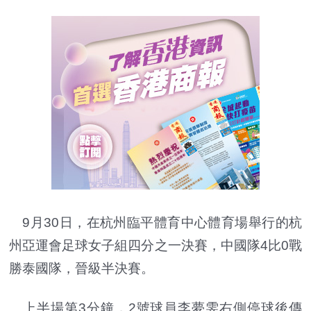
9月30日，在杭州臨平體育中心體育場舉行的杭
州亞運會足球女子組四分之一決賽，中國隊4比0戰
勝泰國隊，晉級半決賽。
上半場第3分鐘，2號球員李夢雯右側停球後傳