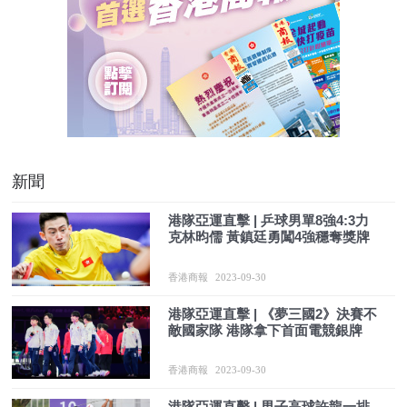
新聞
港隊亞運直擊 | 乒球男單8強4:3力
克林昀儒 黃鎮廷勇闖4強穩奪獎牌
香港商報
2023-09-30
港隊亞運直擊 | 《夢三國2》決賽不
敵國家隊 港隊拿下首面電競銀牌
香港商報
2023-09-30
港隊亞運直擊 | 男子高球許龍一排