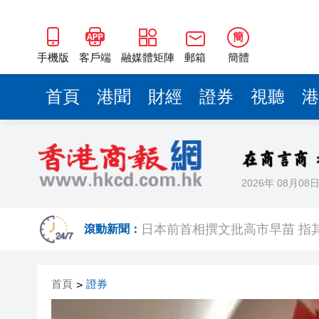
簡
手機版
客戶端
融媒體矩陣
郵箱
簡體
首頁
港聞
財經
證券
視聽
港
2026年 08月08
港區省級政協聯誼會組織「慶祝
滾動新聞：
日本前首相撰文批高市早苗 指
有片丨星爺媽咪現身《功夫女足
首頁
證券
>
有片丨迪麗熱巴驚喜現身香港 高
超萬名「嘗鮮客」赴河源萬綠湖