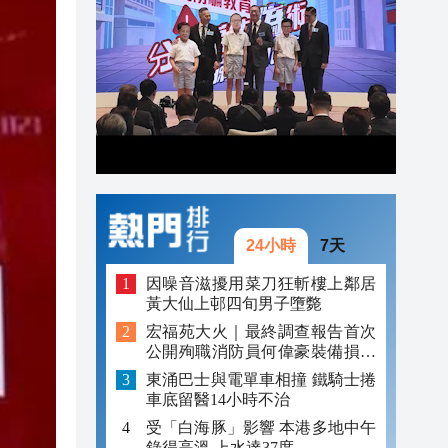
23:05
22:51
22:33
24小時
7天
因噪音滋擾用菜刀狂斬樓上鄰居
黃大仙上邨四旬男子墮斃
宏福苑大火｜最終調查報告首次
公開殉職消防員何偉豪裝備損毀
照片
東涌巴士與電單車相撞 鐵騎士捲
車底留醫14小時不治
受「白海豚」影響 本港多地中午
錄得高溫 上水達37度