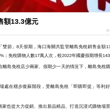
額13.3億元
來
「雙節」8天假期，海口海關共監管離島免稅銷售金額13
%；免稅購物人數17萬人次，較2022年國慶假期增長14
時在離島免稅店少兩家、假期少一天的情況下，離島免稅
場處在穩步復蘇階段，受離島免稅「即購即提」等利好
家也從大力促銷、推出新品精品、打造沉浸式購物場景