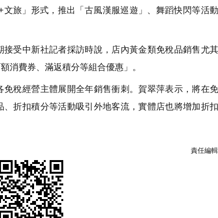
稅+文旅」形式，推出「古風漢服巡遊」、舞蹈快閃等活
接受中新社記者採訪時說，店內黃金類免稅品銷售尤其
面額消費券、滿返積分等組合優惠」。
免稅經營主體展開全年銷售衝刺。賀翠萍表示，將在免
品、折扣積分等活動吸引外地客流，實體店也將增加折
責任編輯