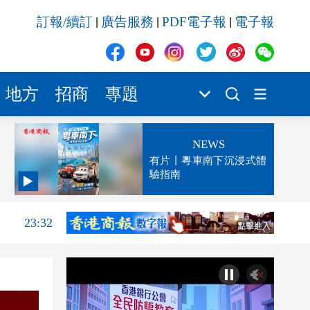
訂報/續訂
廣告服務
PDF電子報
電子報
|
|
|
地方
招商
專題
NEWS
有片丨粵車南下沉浸式體
驗指南
23:52
23:32
23:27
23:13
23:06