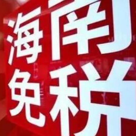
河源
唱協會第19屆合唱節在中山啟幕
種美」破譯合唱音色密碼