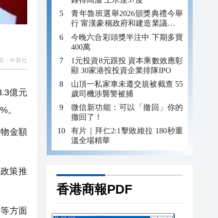
青年魯班選舉2026頒獎典禮今舉
行 甯漢豪稱政府和建造業議會做
好培訓工作
今晚六合彩頭獎半注中 下期多寶
400萬
1元投資8元跟投 資本乘數效應彰
源：
中新社
顯 30家港投投資企業排隊IPO
山頂一私家車未遵交規被截查 55
.3億元
歲司機涉襲警被捕
微信新功能：可以「撤回」你的
3%。
撤回了！
有片｜拜仁2:1擊敗維拉 180秒重
購物金額
溫全場精華
政策推
香港商報PDF
等方面