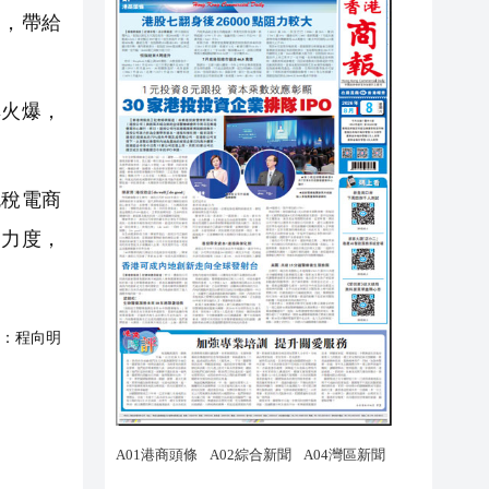
動，帶給
火爆，
稅電商
扣力度，
：
程向明