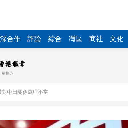
深合作
評論
綜合
灣區
商社
文化
日
星期六
中國共產黨成立105周年名家作品展」觀展活動
其對中日關係處理不當
》謝票場 親切揮手力挺兒子
馬尾配白T 美麗明豔
，在湖光山色間大飽「口福+眼福」