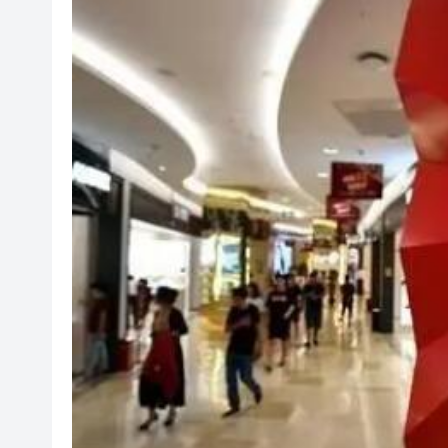
央媒省媒灣區媒體採風團走進
107支隊伍，持續5日，中國合
吳可畏：用「五字訣」與「三