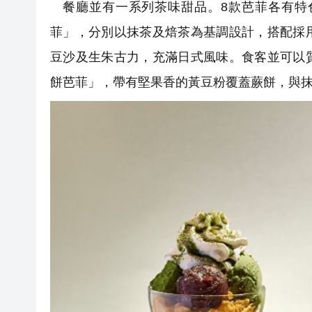
餐廳並有一系列茶味甜品。8款芭菲各有特
菲」，分別以抹茶及焙茶為基調設計，搭配採
豆沙及生朱古力，充滿日式風味。食客並可以
餅芭菲」，帶有堅果香的黃豆粉覆蓋蕨餅，與