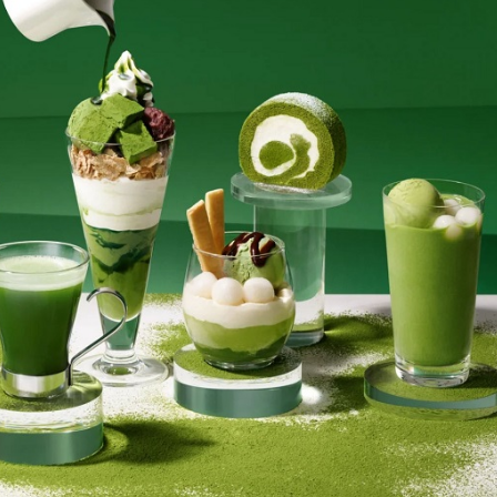
將粉嶺揮桿 為香港行畫圓滿句號
 逾1500工人或失業
億日圓創新高 應對新型作戰方式