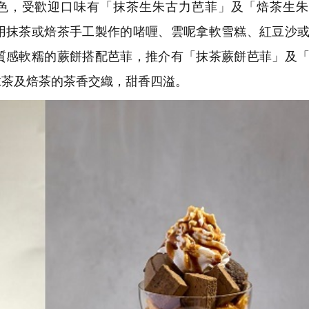
色，受歡迎口味有「抹茶生朱古力芭菲」及「焙茶生朱
用抹茶或焙茶手工製作的啫喱、雲呢拿軟雪糕、紅豆沙
質感軟糯的蕨餅搭配芭菲，推介有「抹茶蕨餅芭菲」及
抹茶及焙茶的茶香交織，甜香四溢。