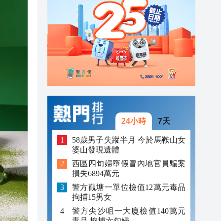
23:21
22:57
22:46
24小時
7天
58歲男子失蹤半月 今於馬鞍山女
婆山發現遺體
西區四旬婦墮假冒內地官員騙案
損失6894萬元
警方觀塘一單位檢值12萬元毒品
拘捕15男女
警方尖沙咀一大廈檢值140萬元
毒品 拘捕六旬婦