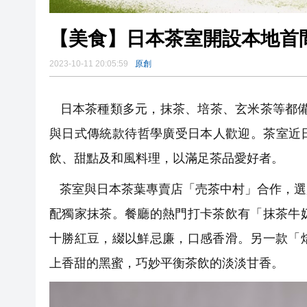
【美食】日本茶室開設本地首
2023-10-11 20:05:59
原創
日本茶種類多元，抹茶、培茶、玄米茶等都備受本地
與日式傳統款待哲學廣受日本人歡迎。茶室近日
飲、甜點及和風料理，以滿足茶品愛好者。
茶室與日本茶葉專賣店「売茶中村」合作，選
配獨家抹茶。餐廳的熱門打卡茶飲有「抹茶牛
十勝紅豆，綴以鮮忌廉，口感香滑。另一款「
上香甜的黑蜜，巧妙平衡茶飲的淡淡甘香。