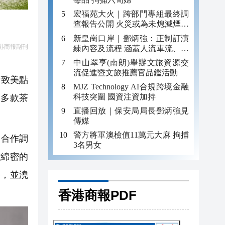
宏福苑大火｜跨部門專組最終調
查報告公開 火災或為未熄滅煙頭
引發
新皇崗口岸｜鄧炳強：正制訂演
港商報副刊
練內容及流程 涵蓋人流車流、緊
急應變等
中山翠亨(南朗)舉辦文旅資源交
流促進暨文旅推薦官品鑑活動
精致美點
MJZ Technology AI合規跨境金融
科技突圍 國資注資加持
來多款茶
直播回放｜保安局局長鄧炳強見
傳媒
警方將軍澳檢值11萬元大麻 拘捕
」合作調
3名男女
甜綿密的
廉，並澆
香港商報PDF