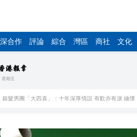
深合作
評論
綜合
灣區
商社
文化
日
星期五
圓廠
銀髮男團「大四喜」：十年深厚情誼 有歡亦有淚 緬懷
程式賬戶
品 便利灣區居民