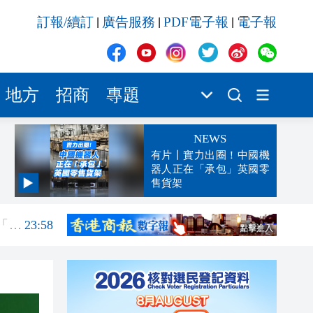
訂報/續訂
廣告服務
PDF電子報
電子報
|
|
|
地方
招商
專題
NEWS
有片丨實力出圈！中國機
器人正在「承包」英國零
售貨架
00:16
「豹
23:58
23:45
23:38
23:29