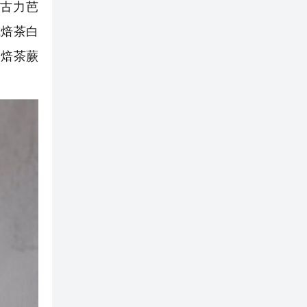
古力芭
或焙茶白
「焙茶蕨