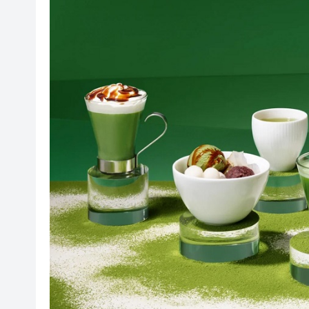
車路士主帥星
波黑130年歷史鋼廠走向破產重組
日本2027國防預算申請近9萬