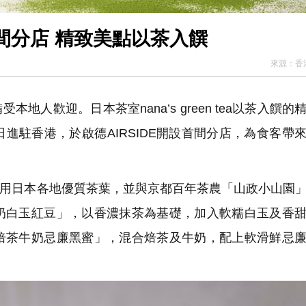
間分店 精致美點以茶入饌
來源：
香
人歡迎。日本茶室nana’s green tea以茶入饌的
進駐香港，於啟德AIRSIDE開設首間分店，為食客帶
用日本各地優質茶葉，並與京都百年茶農「山政小山園
奶白玉紅豆」，以香濃抹茶為基礎，加入軟糯白玉及香
焙茶牛奶忌廉黑蜜」，混合焙茶及牛奶，配上軟滑鮮忌