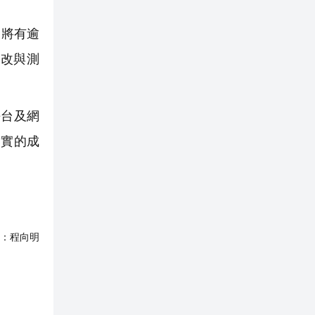
，將有逾
修改與測
台及網
落實的成
：
程向明