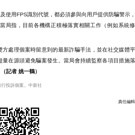
及使用FPS識別代號，都必須參與向用戶提供防騙警示
。當局指，目前各機構正積極落實相關工作（例如系統
方處理個案時留意到的最新詐騙手法，並在社交媒體平
盡量在源頭避免騙案發生。當局會持續監察各項目措施
。
（記者 姚一鶴）
銀行投訴個案。中新社
責任編輯