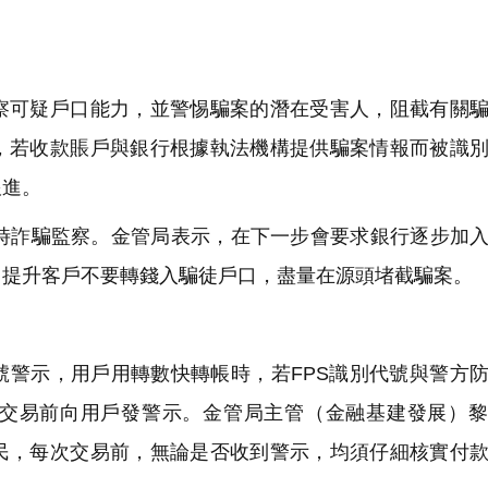
可疑戶口能力，並警惕騙案的潛在受害人，阻截有關騙
，若收款賬戶與銀行根據執法機構提供騙案情報而被識
跟進。
時詐騙監察。金管局表示，在下一步會要求銀行逐步加
，提升客戶不要轉錢入騙徒戶口，盡量在源頭堵截騙案。
警示，用戶用轉數快轉帳時，若FPS識別代號與警方
交易前向用戶發警示。金管局主管（金融基建發展）黎
民，每次交易前，無論是否收到警示，均須仔細核實付