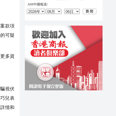
案款項
別的可疑
入更多資
防騙視伏
巧兒表
款詳情和