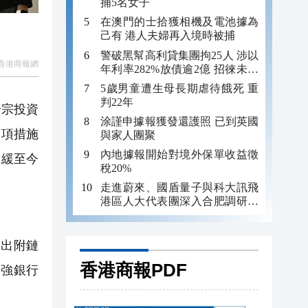
捕5名女子
在澳門的士拾獲相機及電池據為
己有 港人夫婦再入境時被捕
警破黑幫高利貸集團拘25人 涉以
香港商報網
年利率282%放債逾2億 招徠未成
年追數
5歲男童遭生母長期虐待餓死 重
判22年
一宗投資
涂謹申據報獲發還護照 已到英國
多項措施
與家人團聚
內地據報開始對境外保單收益徵
放緩至今
稅20%
走進蔚來、國盾量子與科大訊飛
港區人大代表團深入合肥調研科
創成果
出附鏈
香港商報PDF
加強銀行