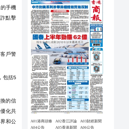
民的手機
詐點擊
和客戶警
，包括5
換的信
和優化共
業界和公