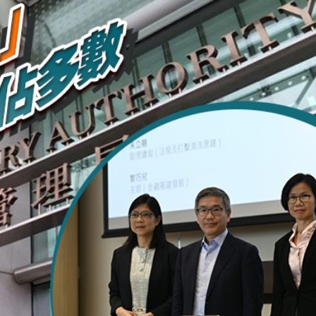
品展開幕
遭槍擊爆頭 當場斃命！
網民：做咩偷食我杯雪糕