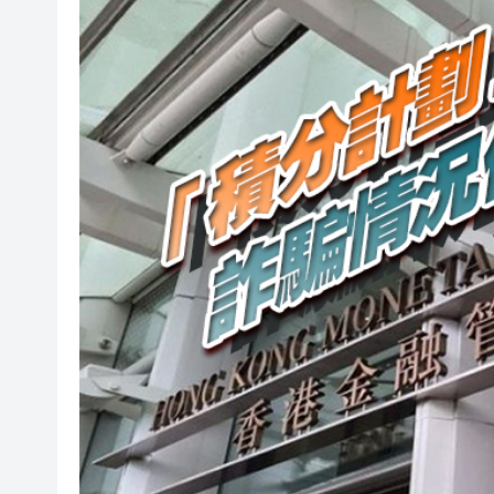
香港女中國書畫家協會會員作
有片丨墨西哥街頭一網紅直播時
有片〡壽司店雪糕「抹」櫃邊 