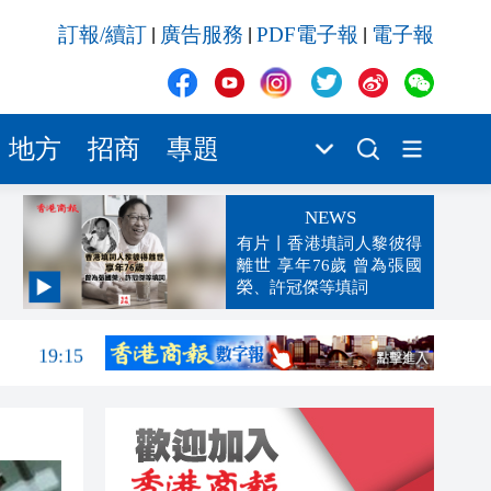
訂報/續訂
廣告服務
PDF電子報
電子報
|
|
|
地方
招商
專題
NEWS
有片丨香港填詞人黎彼得
離世 享年76歲 曾為張國
榮、許冠傑等填詞
19:33
19:15
18:42
18:18
18:16