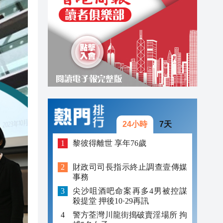
18:15
18:06
18:05
24小時
7天
黎彼得離世 享年76歲
財政司司長指示終止調查壹傳媒
事務
尖沙咀酒吧命案再多4男被控謀
殺提堂 押後10·29再訊
警方荃灣川龍街搗破賣淫場所 拘