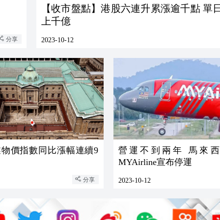
【收市盤點】港股六連升累漲逾千點 單
上千億
分享
2023-10-12
業物價指數同比漲幅連續9
營運不到兩年 馬來
MYAirline宣布停運
分享
2023-10-12