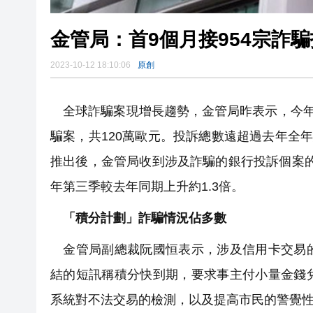
金管局：首9個月接954宗詐騙
2023-10-12 18:10:06
原創
全球詐騙案現增長趨勢，金管局昨表示，今年
騙案，共120萬歐元。投訴總數遠超過去年全
推出後，金管局收到涉及詐騙的銀行投訴個案的
年第三季較去年同期上升約1.3倍。
「積分計劃」詐騙情況佔多數
金管局副總裁阮國恒表示，涉及信用卡交易的
結的短訊稱積分快到期，要求事主付小量金錢
系統對不法交易的檢測，以及提高市民的警覺