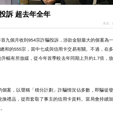
投訴 超去年全年
來源：
首九個月收到954宗詐騙投訴，涉款金額最大的個案為
年總和的555宗，當中七成與信用卡交易有關。不過，在
升幅有所放緩，從今年首季較去年同期上升約1.7倍，
個案，以聲稱「積分計劃」詐騙情況佔多數，即騙徒發
兌換禮品，從而套取了事主的信用卡資料。當局會持續
性。