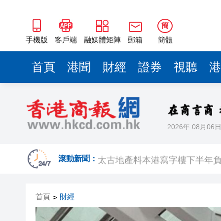
簡
手機版
客戶端
融媒體矩陣
郵箱
簡體
首頁
港聞
財經
證券
視聽
港
2026年 08月06
有片丨新蒲崗唐樓樓梯間驚現群
太古地產料本港寫字樓下半年負
滾動新聞：
【港商觀察】 金融機構搶灘跨
首頁
財經
>
有片丨中大公布未來五年策略計
涉詐騙投資者逾4億日圓 兩時任