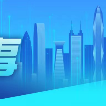
查報告公開 火災或為未熄滅煙頭引發
長赫格塞思
劃遷至新大樓