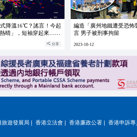
式降溫16℃？謠言！今起
編造「廣州地鐵遭受恐怖
熱晴」，短袖穿起來……
言 男子被刑事拘留
分享
2023-10-12
港旅遊發展局
|
香港立法會
|
香港廉政公署
|
香港申訴專