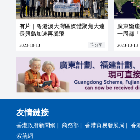
有片｜粵港澳大灣區媒體聚焦大連
廣東斷崖
長興島加速再騰飛
一周都「
分享
2023-10-13
2023-10-13
友情鏈接
香港政府新聞網
|
商務部
|
香港貿易發展局
|
香
紫荊網