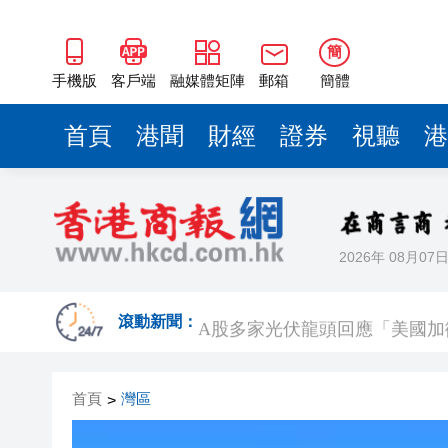
簡
手機版
客戶端
融媒體矩陣
郵箱
簡體
首頁
港聞
財經
證券
視聽
港
2026年 08月07
【A股午評】三大指數集體上漲 創
A股多家光伏龍頭回應「美國加
滾動新聞：
人行據報正增加在香港的黃金儲
首頁
灣區
>
中國7月以美元計價出口同比增長2
有片丨SpaceX火箭殘骸撞上月