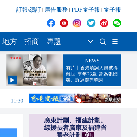
訂報/續訂
廣告服務
PDF電子報
電子報
|
|
|
地方
招商
專題
NEWS
有片丨香港填詞人黎彼得
離世 享年76歲 曾為張國
榮、許冠傑等填詞
11:40
11:30
11:23
11:04
10:50