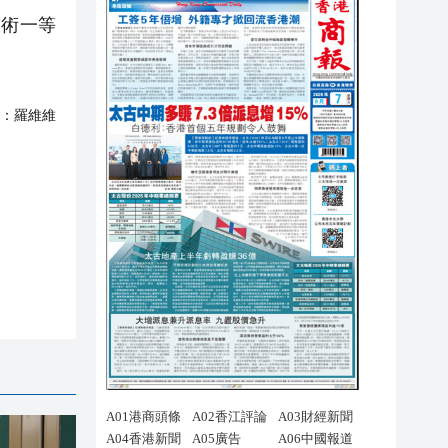
術一等
：
羅維維