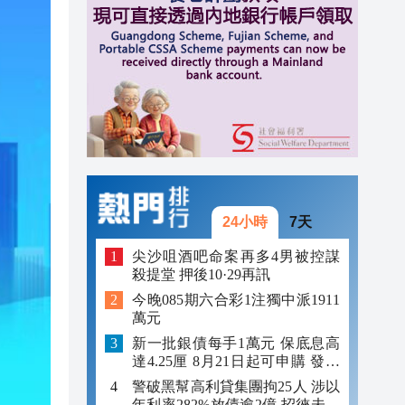
10:33
10:20
10:17
24小時
7天
尖沙咀酒吧命案再多4男被控謀
殺提堂 押後10·29再訊
今晚085期六合彩1注獨中派1911
萬元
新一批銀債每手1萬元 保底息高
達4.25厘 8月21日起可申購 發行
金額最多550億
警破黑幫高利貸集團拘25人 涉以
年利率282%放債逾2億 招徠未成