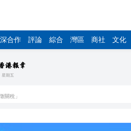
深合作
評論
綜合
灣區
商社
文化
日
星期五
業板指漲1.75%
徵關稅」
備 支持香港成為黃金交易中心
3.9%
球 威力相當於數噸TNT炸藥爆炸