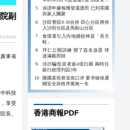
年追數
涂謹申據報獲發還護照 已到英國
與家人團聚
院副
沙田警區8·30合併 田心分區將併
入沙田分區及馬鞍山分區
食環署引入內地捕蚊神器「吞天
香港商報網
蛙」
拜仁公開訓練 變了簽名放題 球
迷滿載而歸
為廣東省
涉詐騙投資者逾4億日圓 兩時任
銀行經理判囚3年
陳國基視察皇崗口岸 要求確保通
關安全與秩序萬無一失
華中科技
授，享受
香港商報PDF
副院長、