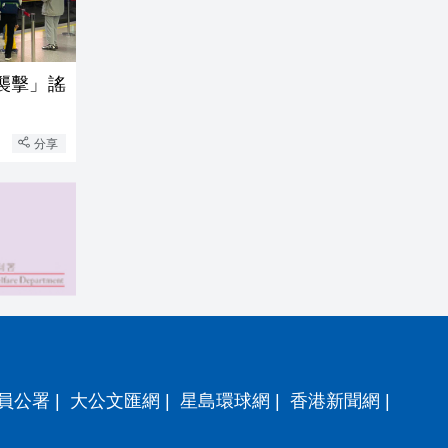
襲擊」謠
分享
員公署
|
大公文匯網
|
星島環球網
|
香港新聞網
|