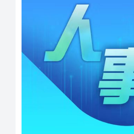
宏福苑大火｜跨部門專組最終調
美國總統特朗普稱繼續支持防
滙豐據報出售東京總部大樓 計