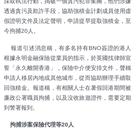
採取執法行動，搗破一個貪污犯罪集團，他們涉嫌
透過貪污及欺詐手段，協助強積金計劃成員使用虛
假證明文件及法定聲明，申請提早提取強積金，至
今拘捕20人。
報道引述消息稱，有多名持有BNO簽證的港人
根據永明金融保險從業員的指示，於英國找律師宣
誓「永久離開香港」，保險中介便安排文件，聲稱
申請人移居內地或其他城市，從而協助辦理手續取
回強積金。報道稱，有相關人士在暑假回港期間被
廉政公署職員拘捕，以及沒收旅遊證件，需要定期
到警署報到。
拘捕涉案保險代理等20人