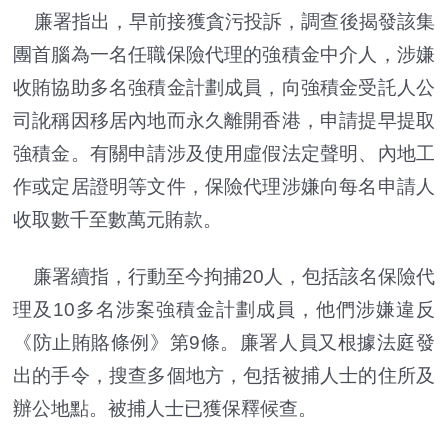
廉署指出，早前接獲貪污投訴，調查後揭發該集
團首腦為一名任職保險代理的強積金中介人，涉嫌
收賄協助多名強積金計劃成員，向強積金受託人公
司訛稱因移居內地而永久離開香港，申請提早提取
強積金。有關申請涉及使用虛假法定聲明、內地工
作或定居證明等文件，保險代理涉嫌向每名申請人
收取數千至數萬元賄款。
廉署續指，行動至今拘捕20人，包括該名保險代
理及10多名涉案強積金計劃成員，他們涉嫌違反
《防止賄賂條例》第9條。廉署人員又根據法庭發
出的手令，搜查多個地方，包括被捕人士的住所及
辦公地點。被捕人士已獲保釋候查。