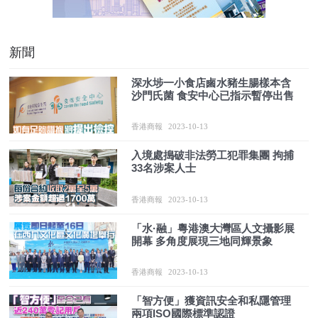
新聞
深水埗一小食店鹵水豬生腸樣本含
沙門氏菌 食安中心已指示暫停出售
香港商報
2023-10-13
入境處搗破非法勞工犯罪集團 拘捕
33名涉案人士
香港商報
2023-10-13
「水·融」粵港澳大灣區人文攝影展
開幕 多角度展現三地同輝景象
香港商報
2023-10-13
「智方便」獲資訊安全和私隱管理
兩項ISO國際標準認證