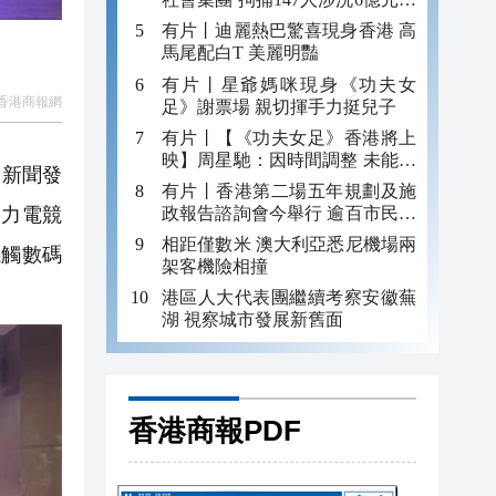
錢
有片丨迪麗熱巴驚喜現身香港 高
馬尾配白T 美麗明豔
有片丨星爺媽咪現身《功夫女
香港商報網
足》謝票場 親切揮手力挺兒子
有片丨【《功夫女足》香港將上
映】周星馳：因時間調整 未能製
」新聞發
作粵語版 對此深表遺憾
有片丨香港第二場五年規劃及施
政報告諮詢會今舉行 逾百市民出
助力電競
席
相距僅數米 澳大利亞悉尼機場兩
感觸數碼
架客機險相撞
港區人大代表團繼續考察安徽蕪
湖 視察城市發展新舊面
香港商報PDF