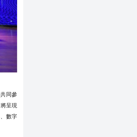
共同參
，將呈現
賽、數字