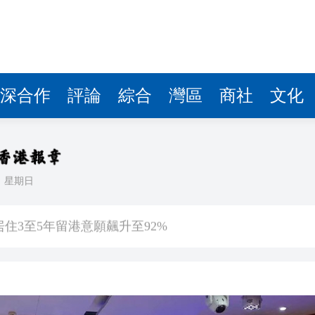
深合作
評論
綜合
灣區
商社
文化
日
星期日
住3至5年留港意願飆升至92%
沿海登陸 中心附近最大風力14級
估 首程控股投資吸引力持續提升
文旅升級之道——從文化根基到全球大市場 香港為何是
遊客旅遊體驗 將完善產品和服務