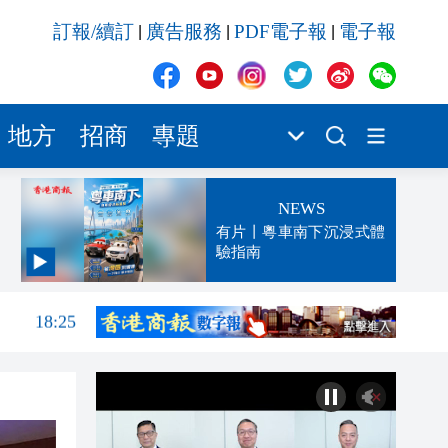
訂報/續訂
廣告服務
PDF電子報
電子報
|
|
|
地方
招商
專題
NEWS
有片丨粵車南下沉浸式體
驗指南
18:25
18:23
17:23
那個
17:23
17:20