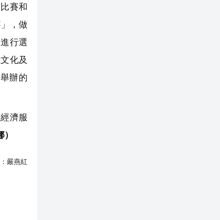
答比賽和
賽」，做
區進行選
競文化及
初舉辦的
經濟服
娜）
：
嚴燕紅