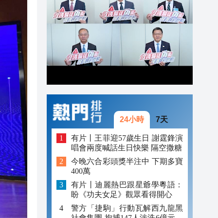
17:18
16:53
16:45
24小時
7天
有片丨王菲迎57歲生日 謝霆鋒演
唱會兩度喊話生日快樂 隔空撒糖
今晚六合彩頭獎半注中 下期多寶
400萬
有片丨迪麗熱巴跟星爺學粵語：
盼《功夫女足》觀眾看得開心
警方「捷駒」行動瓦解西九龍黑
社會集團 拘捕147人涉洗6億元黑