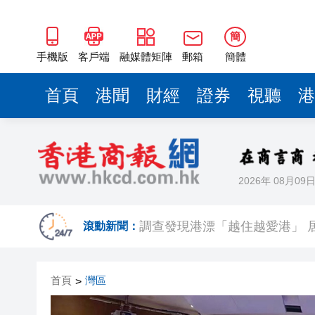
簡
手機版
客戶端
融媒體矩陣
郵箱
簡體
首頁
港聞
財經
證券
視聽
港
2026年 08月09
調查發現港漂「越住越愛港」 居
颱風「白海豚」在浙江台州玉環
滾動新聞：
【市場慧眼】宇樹IPO點燃重
首頁
灣區
>
【商報評論】福州行 讀懂中國
「關鍵變量」？
泰國國家旅遊局：高度重視中國