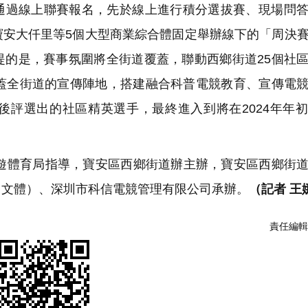
通過線上聯賽報名，先於線上進行積分選拔賽、現場問
寶安大仟里等5個大型商業綜合體固定舉辦線下的「周決
提的是，賽事氛圍將全街道覆蓋，聯動西鄉街道25個社
覆蓋全街道的宣傳陣地，搭建融合科普電競教育、宣傳電
後評選出的社區精英選手，最終進入到將在2024年年
體育局指導，寶安區西鄉街道辦主辦，寶安區西鄉街道
（文體）、深圳市科信電競管理有限公司承辦。
（記者 王
責任編輯