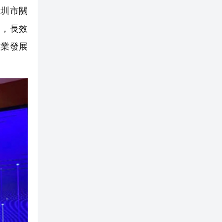
圳市關
神，長效
產業發展