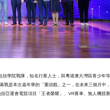
括學院戰隊，知名行業人士，與粵港澳大灣區青少年等
開幕戰是本次嘉年華的「重頭戲」之一，在未來三個月中
包括亞運會電競項目「王者榮耀」、VR賽車、無人機競