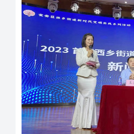
有片丨90場諮詢會廣納民意 李
警方破獲新界北村屋爆竊集團 拘
伊朗外長強調霍爾木茲海峽未