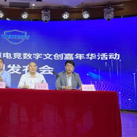
家超：首份五年規劃 三季度揭盅
5男女涉款210萬元
重新開放