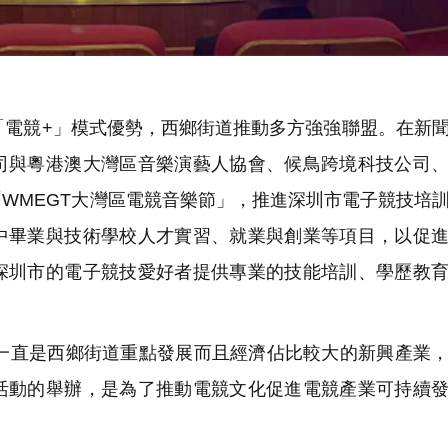
電競+」模式優勢，西鄉街道推動多方強強聯盟。在新
司與粵港澳大灣區音樂演藝人協會、候鳥跨境科技公司
WMEGT大灣區電競音樂節」，推進深圳市電子競技培
中畢業與技術學校人才實習、就業與創業等項目，以促
深圳市的電子競技愛好者提供專業的技能培訓、學歷教
直是西鄉街道重點發展而且經濟佔比較大的新興產業，
活動的舉辦，是為了推動電競文化促進電競產業可持續