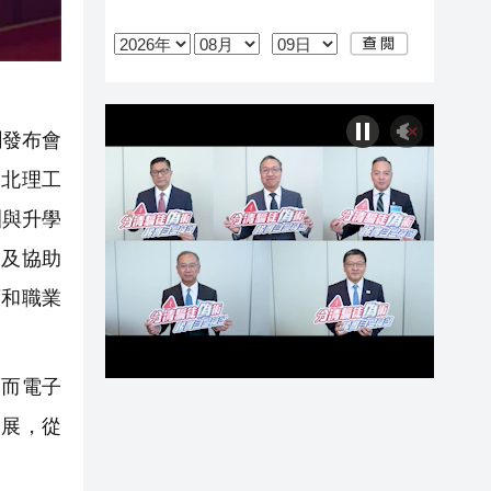
聞發布會
、北理工
訓與升學
進及協助
育和職業
而電子
發展，從