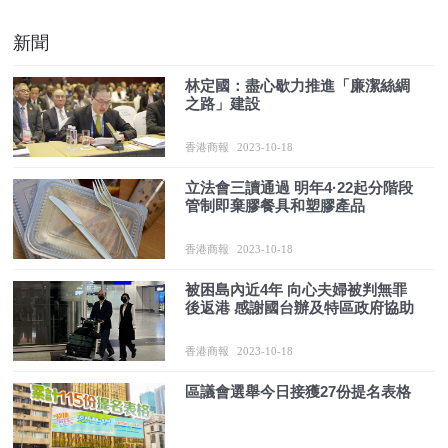
新聞
林定國：盡心歇力推進「廉潔絲綢
之路」建設
香港商報
2023-10-18
立法會三讀通過 明年4·22起分階段
管制即棄膠餐具和塑膠產品
香港商報
2023-10-18
被困島內近4年 向心夫婦被判無罪
後返港 感謝國台辦及特區政府協助
香港商報
2023-10-18
區議會選舉今日接獲27份提名表格