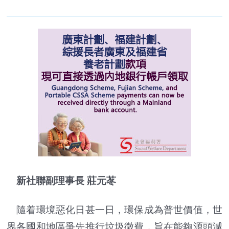
新社聯副理事長 莊元苳
隨着環境惡化日甚一日，環保成為普世價值，世
界各國和地區爭先推行垃圾徵費，旨在能夠源頭減