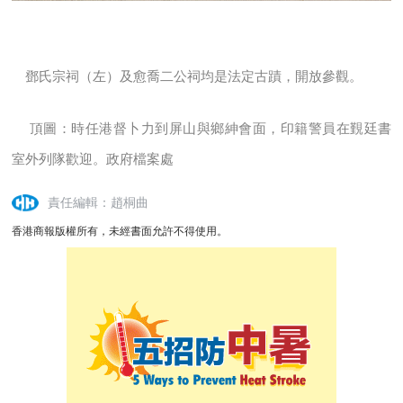
鄧氏宗祠（左）及愈喬二公祠均是法定古蹟，開放參觀。
頂圖：時任港督卜力到屏山與鄉紳會面，印籍警員在覲廷書
室外列隊歡迎。政府檔案處
責任編輯：趙桐曲
香港商報版權所有，未經書面允許不得使用。