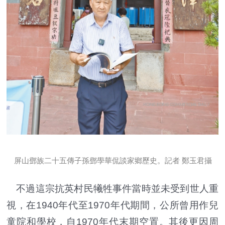
屏山鄧族二十五傳子孫鄧學華侃談家鄉歷史。記者 鄭玉君攝
不過這宗抗英村民犧牲事件當時並未受到世人重
視，在1940年代至1970年代期間，公所曾用作兒
童院和學校，自1970年代末期空置。其後更因周