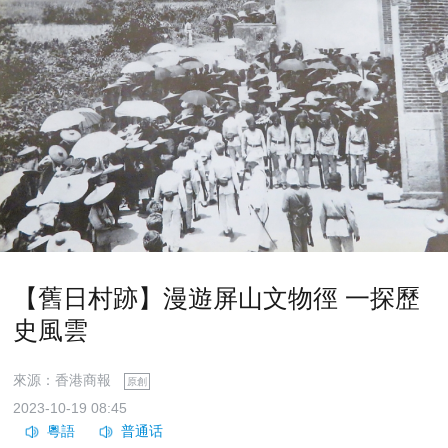
【舊日村跡】漫遊屏山文物徑 一探歷
史風雲
來源：香港商報
原創
2023-10-19 08:45