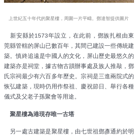
上世紀五十年代的聚星樓，周圍一片平疇。鄧達智提供圖片
新安縣於1573年設立，在此前，鄧族扎根由東
莞縣管轄的屏山已數百年，其間已建設一些傳統建
築。慎終追遠是中國人的文化，屏山歷史最悠久的
建築亦是祠堂，據古物古蹟辦事處及族人推敲，鄧
氏宗祠最少有六百多年歷史。宗祠是三進兩院式的
恢弘建築，現時仍用作祭祖、慶祝節日、舉行各種
儀式及父老子孫聚會等用途。
聚星樓為港現存唯一古塔
另一處古建築是聚星樓，由七世祖鄧彥通約於明