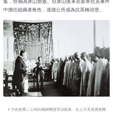
集，領袖為屏山鄧族。但屏山後來在新界抗英事件
中擔任組織者角色，達德公所成為抗英橋頭堡。
卜力在愈喬二公祠向鄉紳闡述管治政策，右上方見祝壽賀幛。