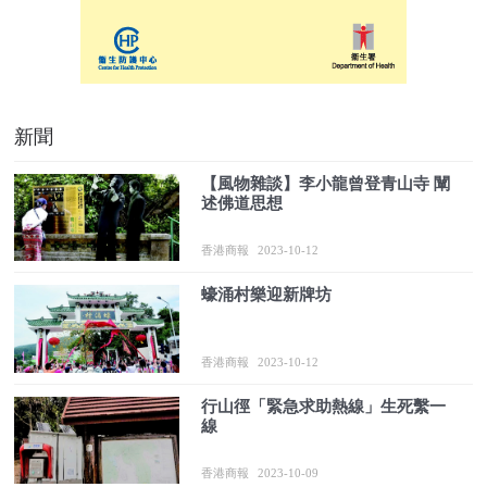
新聞
【風物雜談】李小龍曾登青山寺 闡
述佛道思想
香港商報
2023-10-12
蠔涌村樂迎新牌坊
香港商報
2023-10-12
行山徑「緊急求助熱線」生死繫一
線
香港商報
2023-10-09