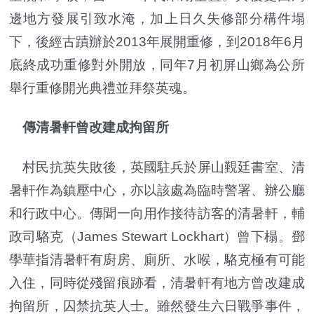
邊地方發展引致水淹，加上日久失修部分構件塌
下，後經古蹟辦於2013年展開重修，到2018年6月
底終成功重修對外開放，同年7月初屏山鄉為公所
舉行重修開光典禮並拜祭英魂。
傳清暑軒曾改建成拘留所
村民抗英失敗後，英國駐兵於屏山覲廷書室、清
暑軒作為鎮壓中心，亦以該處為臨時警署、辦公廳
和行政中心。傳聞一向用作接待訪客的清暑軒，輔
政司駱克（James Stewart Lockhart）曾下榻。鄧
學華指清暑軒有廚房、廁所、水喉，駱克極有可能
入住，同時從殘留痕跡看，清暑軒有地方曾改建成
拘留所，囚禁抗英人士。雖然發生六日戰爭事件，