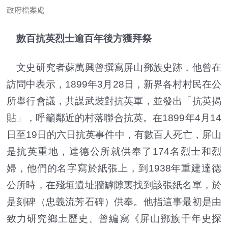
政府檔案處
數百抗英烈士逾百年後方獲拜祭
文史研究者蘇萬興曾撰寫屏山鄧族史跡，他曾在
訪問中表示，1899年3月28日，新界各村村民在公
所舉行會議，共謀武裝對抗英軍，並發出「抗英揭
貼」，呼籲鄰近的村落聯合抗英。在1899年4月14
日至19日的六日抗英事件中，有數百人死亡，屏山
是抗英重地，達德公所就供奉了174名烈士和烈
婦，他們的名字寫於紙張上，到1938年重建達德
公所時，在殘垣遺址牆罅隙裏找到該張紙名單，於
是刻碑（忠義流芳石碑）供奉。他指這事最初是由
致力研究鄉土歷史、曾編寫《屏山鄧族千年史探