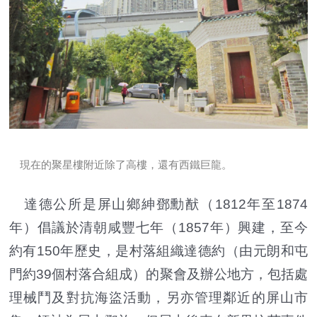
現在的聚星樓附近除了高樓，還有西鐵巨龍。
達德公所是屏山鄉紳鄧勳猷（1812年至1874
年）倡議於清朝咸豐七年（1857年）興建，至今
約有150年歷史，是村落組織達德約（由元朗和屯
門約39個村落合組成）的聚會及辦公地方，包括處
理械鬥及對抗海盜活動，另亦管理鄰近的屏山市