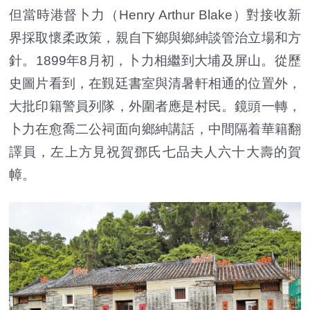
但當時港督卜力（Henry Arthur Blake）對接收新
界採取懷柔政策，親自下鄉與鄉紳談管治立場和方
針。1899年8月初，卜力相繼到大埔及屏山。從歷
史圖片看到，在覲廷書室與清暑軒相通的位置外，
大批印籍警員列隊，外圍者應是村民。鏡頭一轉，
卜力在愈喬二公祠面向鄉紳講話，中間隔着華籍翻
譯員，左上方見祝賀鄧氏七品夫人六十大壽的賀
幛。