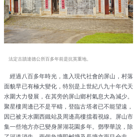
法定古蹟達德公所百多年前是抗英重地。
經過八百多年時光，進入現代社會的屏山，村落
面貌早已有極大變化，特別是上世紀八九十年代天
水圍大力發展，在其旁的屏山鄉村氣息大為減少。
聚星樓周邊已不是平疇，登臨古塔者已不能望遠，
因已被天水圍西鐵站及周邊高樓擋着視線。屏山市
集一些地方亦已變身屏湖花園多年。鄧學華說，除
了河道消失，兩個魚塘即鹹塘及長塘亦面目全非，