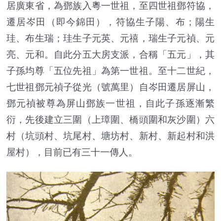
居廣東省，為鄧族入粵一世祖，至四世祖鄧符協，
遷居岑田（即今錦田），符協生子陽、布；陽生
珪、布生瑞；珪生子元英、元禧，瑞生子元禎、元
亮、元和。自此分五大房支派，合稱「五元」，其
子孫均尊「五位先祖」為第一世祖。至十二世紀，
七世祖鄧元禎子從光（號萬里）自岑田遷居屏山，
鄧元禎被尊為屏山鄧族一世祖，自此子孫逐漸繁
衍，先後建立三圍（上璋圍、橋頭圍和灰沙圍）六
村（坑頭村、坑尾村、塘坊村、新村、新起村和洪
屋村），目前已有三十一傳人。