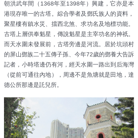
朝洪武年間（1368年至1398年）興建，它亦是本
港現存唯一的古塔。綜合學者及鄧氏族人的資料，
聚星樓有鎮水災、擋西北煞、求功名及地標功能。
古塔上層供奉魁星，傳說魁星是主宰功名的神祇。
而天水圍未發展前，古塔旁邊是河流。居於坑頭村
的屏山鄧族二十五傳子孫、今年72歲的鄧養大告訴
記者，小時塔邊仍有河，經天水圍一路出到后海灣
（從前可通往內地），周邊不是魚塘就是田地，達
德公所那邊是託兒所。