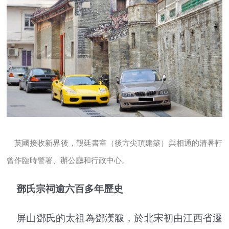
英國接收新界後，覲廷書室（後方尖頂建築）與相通的清暑軒
曾作臨時警署、辦公廳和行政中心。
鄧氏宗祠逾六百多年歷史
屏山鄧氏的太祖為鄧漢黻，於北宋初由江西省遷