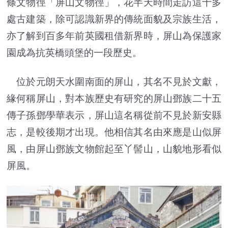
條文物徑「屏山文物徑」，花半天時間走訪這十多
處古建築，除可認識新界的傳統面貌及宗族生活，
亦了解到百多年前英國租借新界時，屏山為保護家
園成為抗英橋頭堡的一段歷史。
位於元朗天水圍南面的屏山，其名不見於文獻，
緣何稱屏山，對本族歷史有研究的屏山鄧族二十五
傳子孫鄧學華表示，屏山這名稱從前不見於新安縣
志，是較後期才出現。他相信其名由來應是山似屏
風，由屏山鄧族文物館起至丫髻山，山貌地形看似
屏風。