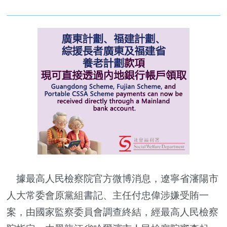
據最高人民檢察院官方微博消息，遼寧省瀋陽市
人大常委會原黨組書記、主任付忠偉涉嫌受賄一
案，由國家監察委員會調查終結，經最高人民檢察