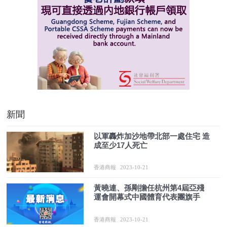
新聞
以軍轟炸加沙地帶北部一處住宅 造
成至少17人死亡
香港商報
2023-10-21
黃曉連、孫剛擔任杭州第4屆亞殘
運會開幕式中國體育代表團旗手
香港商報
2023-10-21