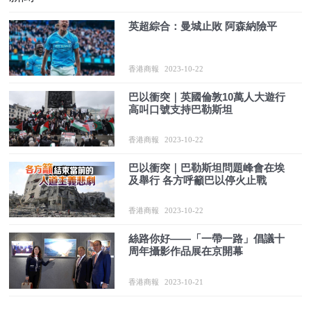
英超綜合：曼城止敗 阿森納險平
香港商報
2023-10-22
巴以衝突｜英國倫敦10萬人大遊行
高叫口號支持巴勒斯坦
香港商報
2023-10-22
巴以衝突｜巴勒斯坦問題峰會在埃
及舉行 各方呼籲巴以停火止戰
香港商報
2023-10-22
絲路你好——「一帶一路」倡議十
周年攝影作品展在京開幕
香港商報
2023-10-21