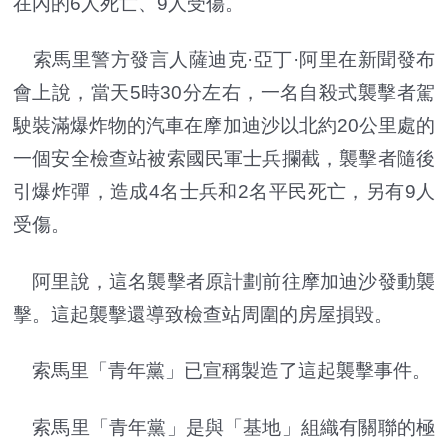
在內的6人死亡、9人受傷。
索馬里警方發言人薩迪克·亞丁·阿里在新聞發布
會上說，當天5時30分左右，一名自殺式襲擊者駕
駛裝滿爆炸物的汽車在摩加迪沙以北約20公里處的
一個安全檢查站被索國民軍士兵攔截，襲擊者隨後
引爆炸彈，造成4名士兵和2名平民死亡，另有9人
受傷。
阿里說，這名襲擊者原計劃前往摩加迪沙發動襲
擊。這起襲擊還導致檢查站周圍的房屋損毀。
索馬里「青年黨」已宣稱製造了這起襲擊事件。
索馬里「青年黨」是與「基地」組織有關聯的極