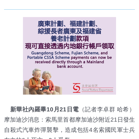
新華社內羅畢10月21日電
（記者李卓群 哈希）
摩加迪沙消息：索馬里首都摩加迪沙附近21日發生
自殺式汽車炸彈襲擊，造成包括4名索國民軍士兵