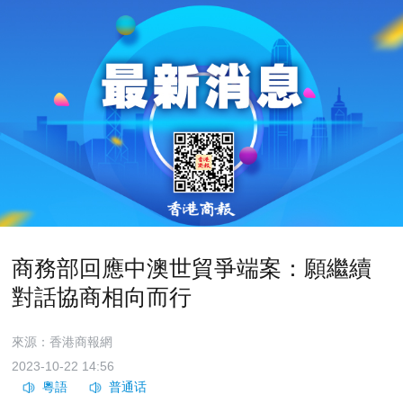
商務部回應中澳世貿爭端案：願繼續
對話協商相向而行
來源：香港商報網
2023-10-22 14:56