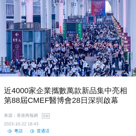
近4000家企業攜數萬款新品集中亮相
第88屆CMEF醫博會28日深圳啟幕
來源：香港商報網
原創
2023-10-22 18:43