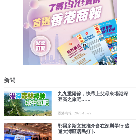
新聞
九九重陽節，快帶上父母來場港深
登高之旅吧……
香港商報
2023-10-22
鄂爾多斯文旅推介會在深圳舉行 盛
邀大灣區居民打卡