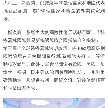
大利亞、新西蘭、俄羅斯等20餘個國家和地區代表
攜新品參展，超150個國家和地區的專業買家到
場。
檔次高、影響力大的國際性會展活動不斷。「醫
療器械國際貿易新機遇與聯合國採購准入機制」、
第三屆「全球醫療器械法規論壇」等40餘場高級別
國際論壇在展會期間舉行;跟着領館去打卡，等活
動精彩紛呈。此外，展會期間還有德國、美國、加
拿大、韓國、日本等10餘個參觀團到訪，一系列重
磅活動進一步促進技術、商貿交流，對接使館招商
和企業出海需求。