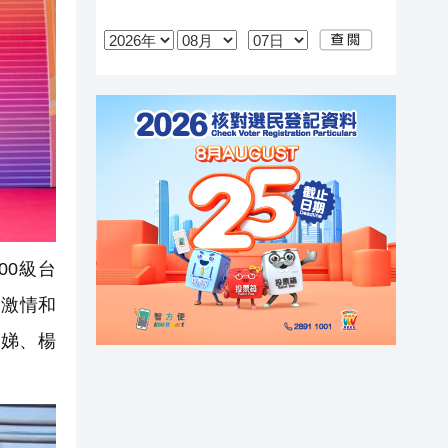
00級台
用激情和
發娣、楊