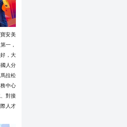
寶安美
組第一，
常好，大
外國人分
直馬拉松
服務中心
境、對接
國際人才