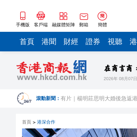
簡
手機版
客戶端
融媒體矩陣
郵箱
簡體
首頁
港聞
財經
證券
視聽
港
2026年 08月07
有片｜拜仁2:1擊
有片｜楊明莊思明大婚後急返港
滾動新聞：
羅淑佩：三場足球賽事逾12萬
首頁
港深合作
>
SK海力士斥逾3000億建兩座晶
有片丨【《愛回家》迎大結局】