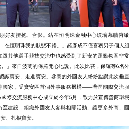
朋好友擁抱、合影。站在恒明珠金融中心玻璃幕牆俯瞰
事，在恒明珠我的狀態不錯。」羅彥成不僅喜獲男子個人
在跟其他選手競技交流中也感受到了新安的運動氛圍非
松。」來自波蘭的保羅開心地說。此次比賽，保羅等6名
步認識寶安、走進寶安。參賽的外國友人紛紛點讚此次垂
等國家，受寶安區首個外事服務機構——灣區國際交流
區國際交流服務中心成立於今年5月，致力於宣傳營商環
街區建設，組織外國友人參與相關活動。讓更多外商、
寶安、扎根寶安。