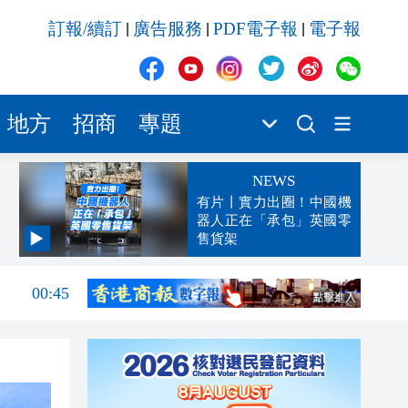
訂報/續訂
廣告服務
PDF電子報
電子報
|
|
|
地方
招商
專題
NEWS
有片丨實力出圈！中國機
器人正在「承包」英國零
售貨架
04:29
00:45
00:26
00:16
「豹
23:58