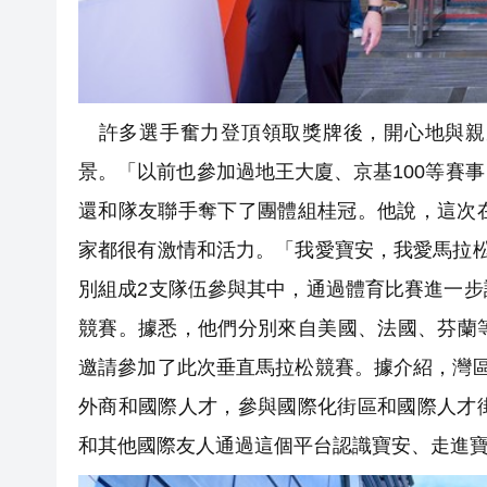
許多選手奮力登頂領取獎牌後，開心地與親
景。「以前也參加過地王大廈、京基100等賽
還和隊友聯手奪下了團體組桂冠。他說，這次
家都很有激情和活力。「我愛寶安，我愛馬拉
別組成2支隊伍參與其中，通過體育比賽進一
競賽。據悉，他們分別來自美國、法國、芬蘭
邀請參加了此次垂直馬拉松競賽。據介紹，灣
外商和國際人才，參與國際化街區和國際人才
和其他國際友人通過這個平台認識寶安、走進