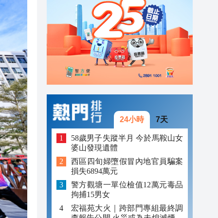
23:45
23:38
23:29
24小時
7天
58歲男子失蹤半月 今於馬鞍山女
婆山發現遺體
西區四旬婦墮假冒內地官員騙案
損失6894萬元
警方觀塘一單位檢值12萬元毒品
拘捕15男女
宏福苑大火｜跨部門專組最終調
查報告公開 火災或為未熄滅煙頭