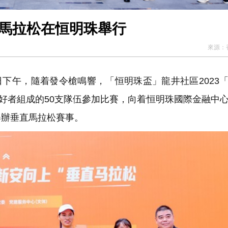
直馬拉松在恒明珠舉行
來源：
日下午，隨着發令槍鳴響，「恒明珠盃」龍井社區2023
愛好者組成的50支隊伍參加比賽，向着恒明珠國際金融中
舉辦垂直馬拉松賽事。