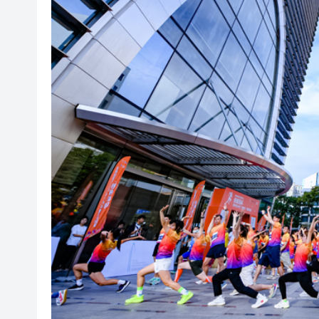
叔」黎彼得
入境處反非法勞工行動拘12人
社署籲市民提防偽冒社署通訊
李家超：鼓勵保險業開發跨境產