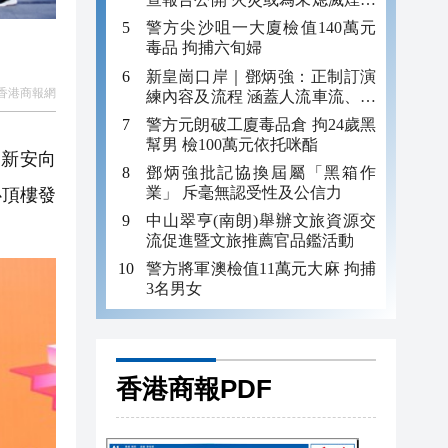
引發
警方尖沙咀一大廈檢值140萬元
毒品 拘捕六旬婦
新皇崗口岸｜鄧炳強：正制訂演
香港商報網
練內容及流程 涵蓋人流車流、緊
急應變等
警方元朗破工廈毒品倉 拘24歲黑
幫男 檢100萬元依托咪酯
「新安向
鄧炳強批記協換屆屬「黑箱作
業」 斥毫無認受性及公信力
心頂樓發
中山翠亨(南朗)舉辦文旅資源交
流促進暨文旅推薦官品鑑活動
警方將軍澳檢值11萬元大麻 拘捕
3名男女
香港商報PDF