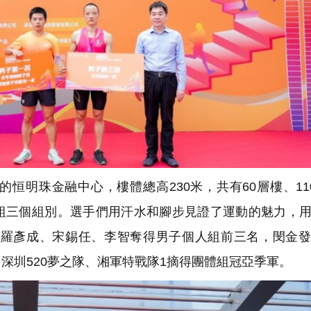
明珠金融中心，樓體總高230米，共有60層樓、11
組三個組別。選手們用汗水和腳步見證了運動的魅力，
逐，羅彥成、宋錫任、李智奪得男子個人組前三名，閔金
深圳520夢之隊、湘軍特戰隊1摘得團體組冠亞季軍。