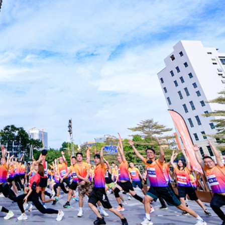
程式賬戶
品 便利灣區居民