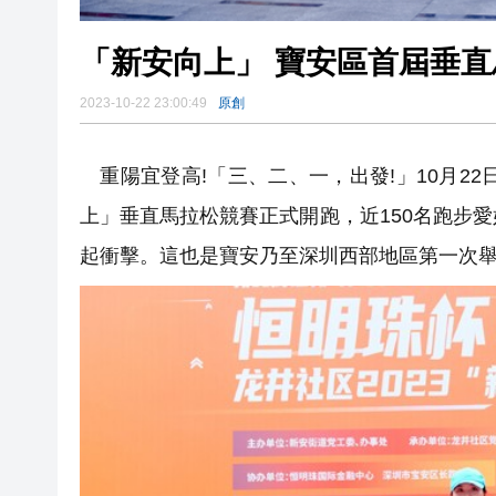
「新安向上」 寶安區首屆垂
2023-10-22 23:00:49
原創
重陽宜登高!「三、二、一，出發!」10月22
上」垂直馬拉松競賽正式開跑，近150名跑步
起衝擊。這也是寶安乃至深圳西部地區第一次