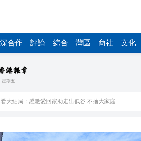
深合作
評論
綜合
灣區
商社
文化
日
星期五
敗維拉 180秒重溫全場精華
看大結局：感激愛回家助走出低谷 不捨大家庭
人入場 票尾經濟成效顯現
圓廠
銀髮男團「大四喜」：十年深厚情誼 有歡亦有淚 緬懷