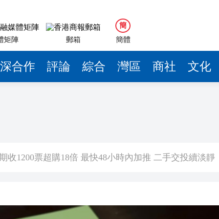
簡
體矩陣
郵箱
簡體
深合作
評論
綜合
灣區
商社
文化
5歲女童感染甲流 情況嚴重
【港樓】新盤PARK SILICON二期收1200票超購18倍 最快48小時內加推 二手交投續淡靜
次登陸
界紀錄 呼籲社會以手部按摩連結長者