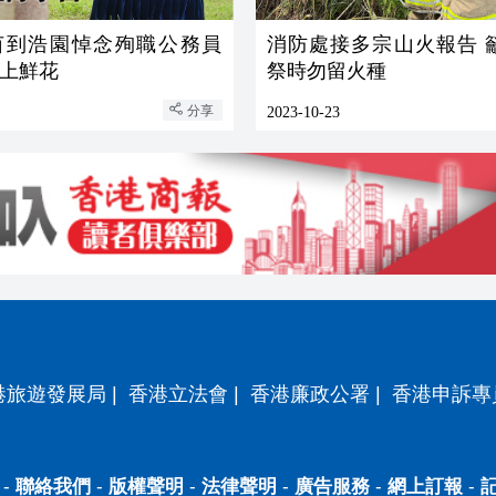
茵到浩園悼念殉職公務員
消防處接多宗山火報告 
上鮮花
祭時勿留火種
分享
2023-10-23
港旅遊發展局
|
香港立法會
|
香港廉政公署
|
香港申訴專
-
聯絡我們
-
版權聲明
-
法律聲明
-
廣告服務
-
網上訂報
-