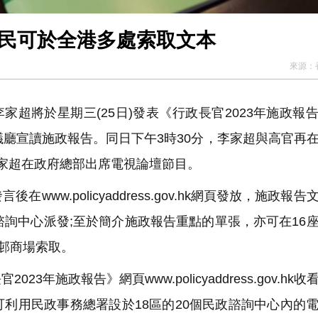
市民可於全港多處索取文本
來源：
家超將於星期三(25日)發表《行政長官2023年施政報
議廳宣讀施政報告。同日下午3時30分，李家超與高官再
家超在政府總部出席電視論壇節目。
w.policyaddress.gov.hk網頁發放，施政報告
諮詢中心派發;至於簡介施政報告重點的單張，亦可在16
屋邨商場索取。
施政報告》網頁www.policyaddress.gov.hk收
利用民政事務總署設於18區的20個民政諮詢中心內的