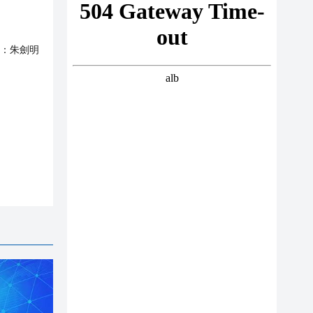
：
朱劍明