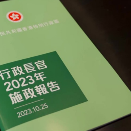
討論經濟和軍事等問題
研 建言深化皖港合作發展
社區中心作臨時避暑中心
會暨第十屆殘疾人運動會開幕式主題歌《心念山海》MV正式