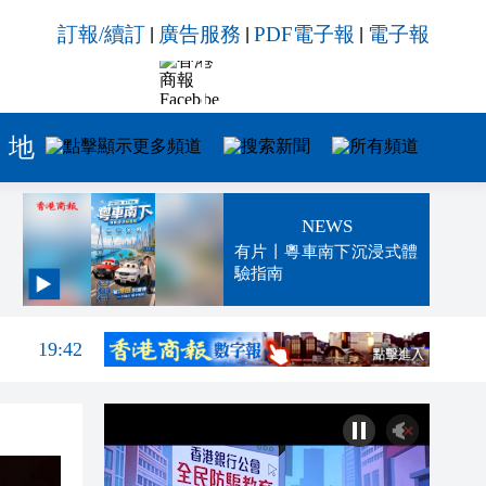
訂報/續訂
廣告服務
PDF電子報
電子報
|
|
|
地方
招商
專題
NEWS
有片丨粵車南下沉浸式體
驗指南
19:47
19:42
19:25
19:23