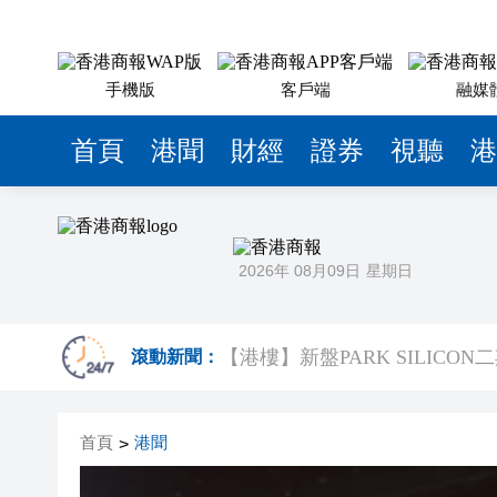
手機版
客戶端
融媒
首頁
港聞
財經
證券
視聽
港
2026年 08月09日
星期日
衞生防護中心：一名有長期病患
滾動新聞：
颱風「白海豚」在浙江樂清二
首頁
港聞
>
祖父母節逾500參加者共創世