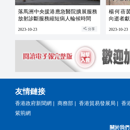
落馬洲中央援港應急醫院擴展服務
楊何蓓
放射診斷服務縮短病人輪候時間
向逝者獻
分享
2023-10-23
2023-10-23
友情鏈接
香港政府新聞網
|
商務部
|
香港貿易發展局
|
香
紫荊網
關於我們