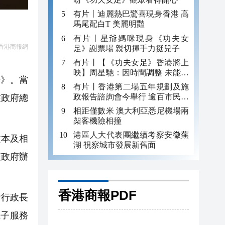
有片丨迪麗熱巴驚喜現身香港 高
馬尾配白T 美麗明豔
有片丨星爺媽咪現身《功夫女
香港商報網
足》謝票場 親切揮手力挺兒子
有片丨【《功夫女足》香港將上
映】周星馳：因時間調整 未能製
告》。當
作粵語版 對此深表遺憾
有片丨香港第二場五年規劃及施
政報告諮詢會今舉行 逾百市民出
在政府總
席
相距僅數米 澳大利亞悉尼機場兩
架客機險相撞
港區人大代表團繼續考察安徽蕪
文本及相
湖 視察城市發展新舊面
座政府辦
香港商報PDF
看行政長
電子服務