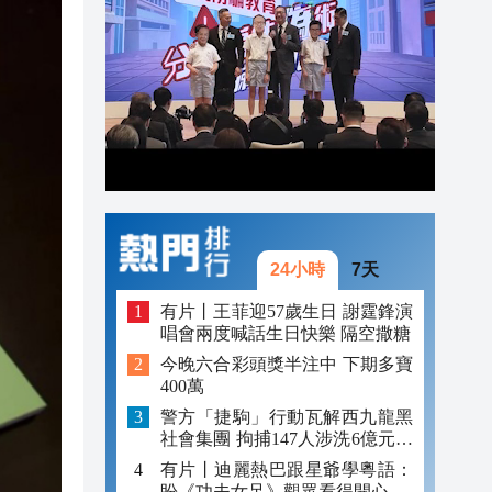
19:16
19:09
19:07
發布
18:50
24小時
7天
有片丨王菲迎57歲生日 謝霆鋒演
唱會兩度喊話生日快樂 隔空撒糖
今晚六合彩頭獎半注中 下期多寶
400萬
警方「捷駒」行動瓦解西九龍黑
社會集團 拘捕147人涉洗6億元黑
錢
有片丨迪麗熱巴跟星爺學粵語：
盼《功夫女足》觀眾看得開心