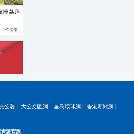
籲掃墓拜
分享
員公署
|
大公文匯網
|
星島環球網
|
香港新聞網
|
記者證查詢