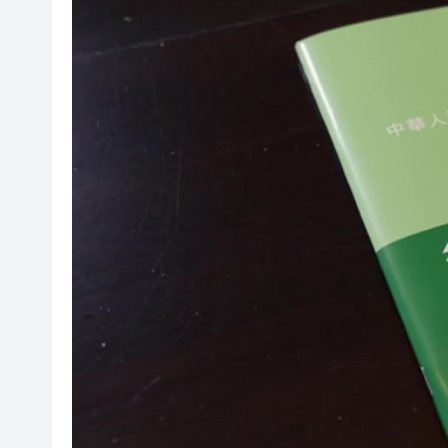
伊朗最高領袖與總統舉行會談 
港區全國人大代表團結束安徽調
民政總署開放19間社區會堂和
有片 | 廣東省第十七屆運動