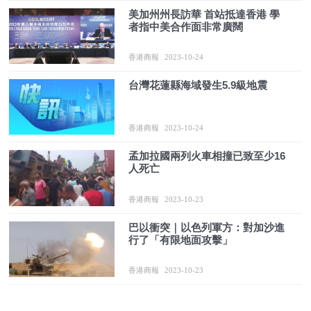
美加州州長訪華 首站抵達香港 學
者指中美合作面非常廣闊
香港商報
2023-10-24
台灣花蓮縣海域發生5.9級地震
香港商報
2023-10-24
孟加拉國兩列火車相撞已致至少16
人死亡
香港商報
2023-10-23
巴以衝突｜以色列軍方：對加沙進
行了「有限地面攻擊」
香港商報
2023-10-23