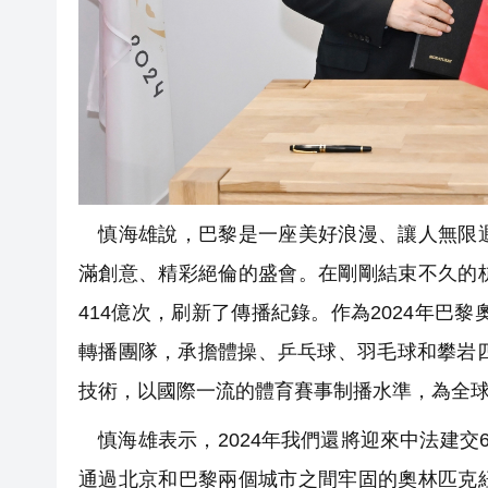
慎海雄說，巴黎是一座美好浪漫、讓人無限遐
滿創意、精彩絕倫的盛會。在剛剛結束不久的
414億次，刷新了傳播紀錄。作為2024年巴
轉播團隊，承擔體操、乒乓球、羽毛球和攀岩四個
技術，以國際一流的體育賽事制播水準，為全
慎海雄表示，2024年我們還將迎來中法建交
通過北京和巴黎兩個城市之間牢固的奧林匹克