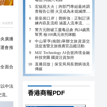
宏福苑大火｜跨部門專組最終調
查報告公開 火災或為未熄滅煙頭
引發
新皇崗口岸｜鄧炳強：正制訂演
練內容及流程 涵蓋人流車流、緊
：
央視體育
急應變等
警方元朗破工廈毒品倉 拘24歲黑
幫男 檢100萬元依托咪酯
中央廣播
中山翠亨(南朗)舉辦文旅資源交
流促進暨文旅推薦官品鑑活動
奧運會推
MJZ Technology AI合規跨境金融
科技突圍 國資注資加持
直播回放｜保安局局長鄧炳強見
全面合
傳媒
的以中法
香港商報PDF
交流。