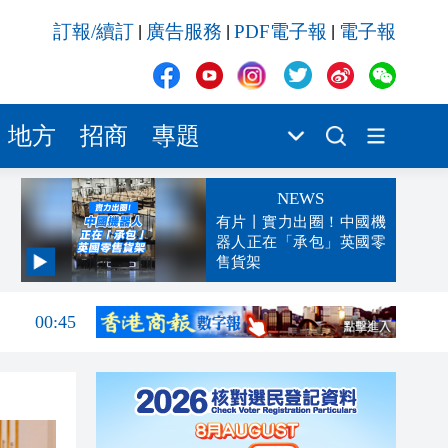
訂報/續訂
廣告服務
PDF電子報
電子報
|
|
|
地方
招商
專題
NEWS
有片丨實力出圈！中國機
器人正在「承包」英國零
售貨架
04:11
00:45
00:26
00:16