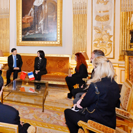
銀髮男團「大四喜」：十年深厚情誼 有歡亦有淚 緬懷
程式賬戶
品 便利灣區居民