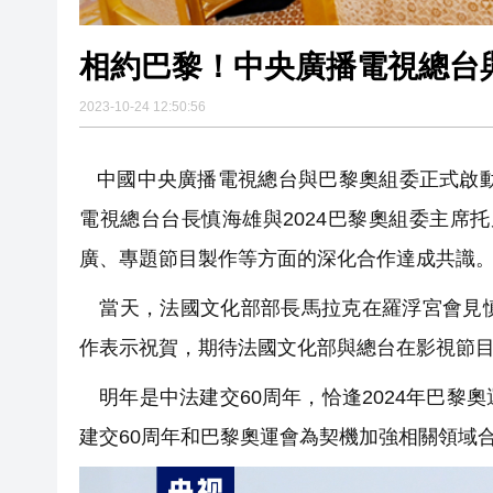
相約巴黎！中央廣播電視總台
2023-10-24 12:50:56
中國中央廣播電視總台與巴黎奧組委正式啟動
電視總台台長慎海雄與2024巴黎奧組委主席
廣、專題節目製作等方面的深化合作達成共識
當天，法國文化部部長馬拉克在羅浮宮會見慎
作表示祝賀，期待法國文化部與總台在影視節
明年是中法建交60周年，恰逢2024年巴黎
建交60周年和巴黎奧運會為契機加強相關領域