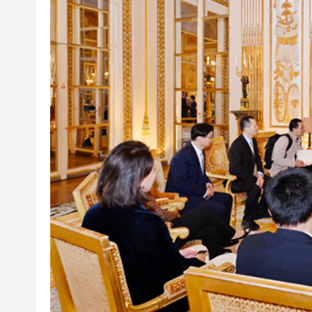
有片丨【《愛回家》迎大結局】
叔」黎彼得
入境處反非法勞工行動拘12人
社署籲市民提防偽冒社署通訊
李家超：鼓勵保險業開發跨境產