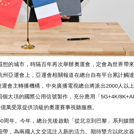
想的城市，時隔百年再次舉辦奧運會，定會為世界帶來
杭州亞運會上，亞運會相關報道在總台自有平台累計觸
黎奧運會主轉播機構，中央廣播電視總台將派出2000人以
大項的國際公用信號製作，充分應用「5G+4K/8K+A
球億萬受眾提供頂級的奧運賽事視聽服務。
60周年。今年，總台先後啟動「從北京到巴黎」系列媒
紐帶，為兩國人文交流注入新的活力。期待雙方以此次