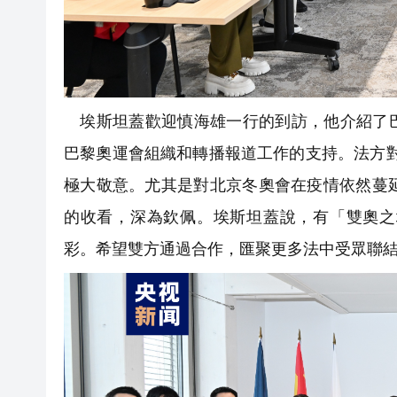
埃斯坦蓋歡迎慎海雄一行的到訪，他介紹了巴
巴黎奧運會組織和轉播報道工作的支持。法方對2
極大敬意。尤其是對北京冬奧會在疫情依然蔓
的收看，深為欽佩。埃斯坦蓋說，有「雙奧之
彩。希望雙方通過合作，匯聚更多法中受眾聯