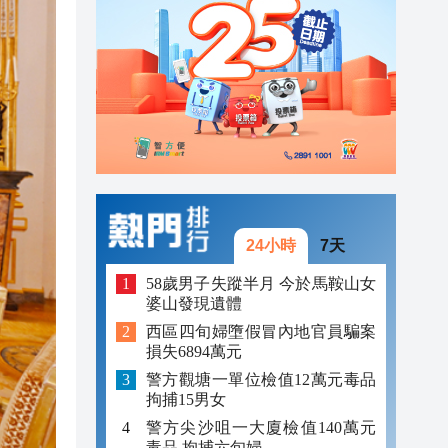
「豹
23:58
23:45
23:38
23:29
24小時
7天
58歲男子失蹤半月 今於馬鞍山女
婆山發現遺體
西區四旬婦墮假冒內地官員騙案
損失6894萬元
警方觀塘一單位檢值12萬元毒品
拘捕15男女
警方尖沙咀一大廈檢值140萬元
毒品 拘捕六旬婦