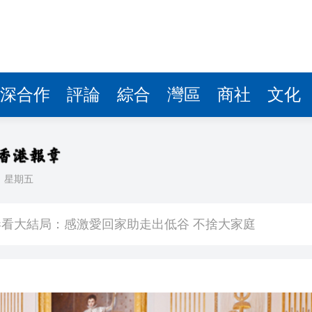
深合作
評論
綜合
灣區
商社
文化
日
星期五
敗維拉 180秒睇晒全場精華
看大結局：感激愛回家助走出低谷 不捨大家庭
人入場 票尾經濟成效顯現
圓廠