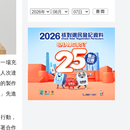
一場充
達人次達
上的製作
I」先進
體行動，
簽署合作