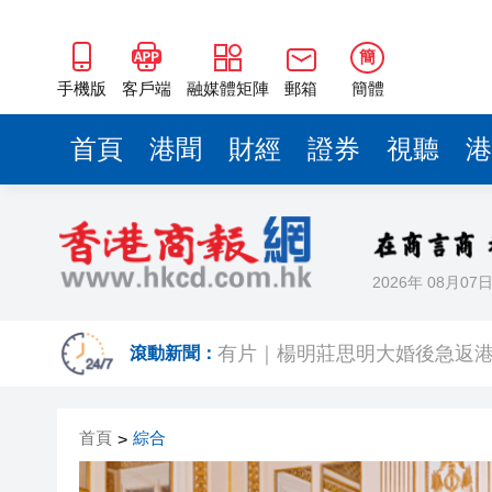
簡
手機版
客戶端
融媒體矩陣
郵箱
簡體
首頁
港聞
財經
證券
視聽
港
2026年 08月07
有片｜拜仁2:1擊
滾動新聞：
有片｜楊明莊思明大婚後急返港
首頁
綜合
羅淑佩：三場足球賽事逾12萬
>
SK海力士斥逾3000億建兩座晶