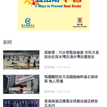
新聞
渠務署：污水管緊急修復 市民月底
前勿在深水灣及淺水灣泳灘游泳
香港商報
2023-10-24
瑪麗醫院有天花隔熱物料連石屎掉
落 無人受傷
香港商報
2023-10-24
香港兩酒店獲選全球最佳酒店榜首
五名內