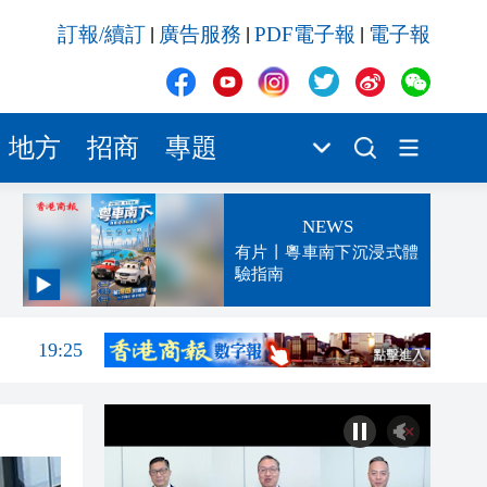
訂報/續訂
廣告服務
PDF電子報
電子報
|
|
|
地方
招商
專題
NEWS
有片丨粵車南下沉浸式體
驗指南
19:42
19:25
19:23
19:16