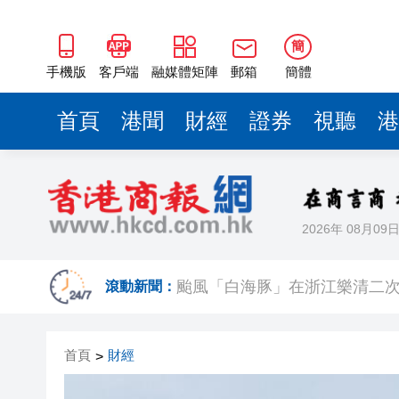
簡
手機版
客戶端
融媒體矩陣
郵箱
簡體
首頁
港聞
財經
證券
視聽
港
2026年 08月09
滾動新聞：
颱風「白海豚」在浙江樂清二
祖父母節逾500參加者共創世
首頁
財經
>
伊朗最高領袖與總統舉行會談 