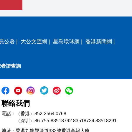
員公署
|
大公文匯網
|
星島環球網
|
香港新聞網
|
記者證查詢
聯絡我們
電話：（香港）852-2564 0768
（深圳）86-755-83518792 83518734 83518291
地址：香港九龍觀塘道332號香港商報大廈