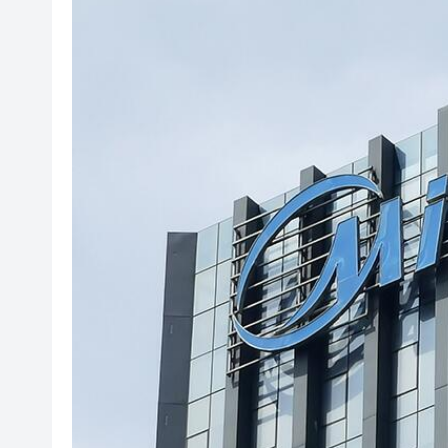
港區全國人大代表團結束安徽調
民政總署開放19間社區會堂和
有片 | 廣東省第十七屆運動
調查發現港漂「越住越愛港」 居