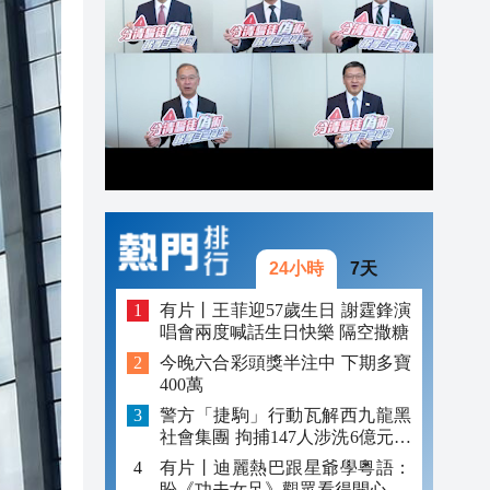
19:09
19:07
發布
18:50
18:25
24小時
7天
有片丨王菲迎57歲生日 謝霆鋒演
唱會兩度喊話生日快樂 隔空撒糖
今晚六合彩頭獎半注中 下期多寶
400萬
警方「捷駒」行動瓦解西九龍黑
社會集團 拘捕147人涉洗6億元黑
錢
有片丨迪麗熱巴跟星爺學粵語：
盼《功夫女足》觀眾看得開心