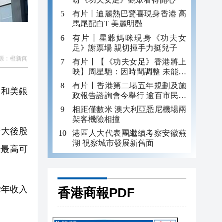
有片丨迪麗熱巴驚喜現身香港 高
馬尾配白T 美麗明豔
有片丨星爺媽咪現身《功夫女
足》謝票場 親切揮手力挺兒子
源：
橙新闻
有片丨【《功夫女足》香港將上
映】周星馳：因時間調整 未能製
作粵語版 對此深表遺憾
有片丨香港第二場五年規劃及施
司和美銀
政報告諮詢會今舉行 逾百市民出
席
相距僅數米 澳大利亞悉尼機場兩
架客機險相撞
擴大後股
港區人大代表團繼續考察安徽蕪
湖 視察城市發展新舊面
模最高可
2年收入
香港商報PDF