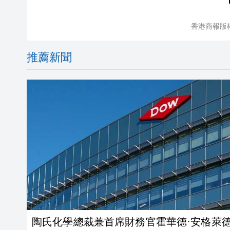
香港商報版
推薦新聞
陶氏化學總裁兼首席財務官霍華德·安格萊