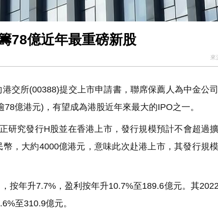
籌78億近年最重磅新股
來
交所(00388)提交上市申請書，聯席保薦人為中金公
逾78億港元)，有望成為港股近年來最大的IPO之一。
正研究發行H股並在香港上市，發行規模預計不會超過
人民幣，大約4000億港元，意味此次赴港上市，其發行規
年升7.7%，盈利按年升10.7%至189.6億元。其202
6%至310.9億元。