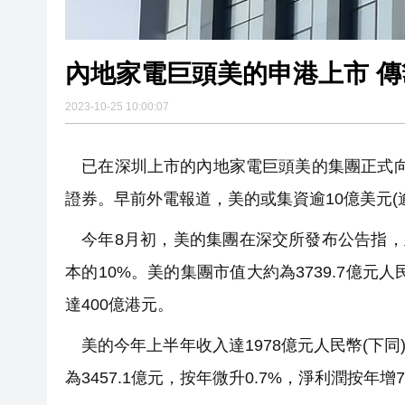
內地家電巨頭美的申港上市 傳
2023-10-25 10:00:07
已在深圳上市的內地家電巨頭美的集團正式向港
證券。早前外電報道，美的或集資逾10億美元(
今年8月初，美的集團在深交所發布公告指，
本的10%。美的集團市值大約為3739.7億元
達400億港元。
美的今年上半年收入達1978億元人民幣(下同)，按
為3457.1億元，按年微升0.7%，淨利潤按年增7.