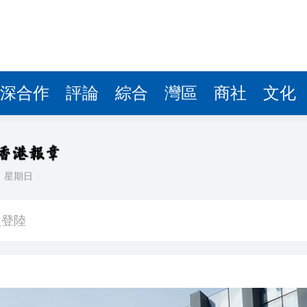
深合作
評論
綜合
灣區
商社
文化
日
星期日
【港樓】新盤PARK SILICON二期收1200票超購18倍 最快48小時內加推 二手交投續淡靜
次登陸
界紀錄 呼籲社會以手部按摩連結長者
討論經濟和軍事等問題