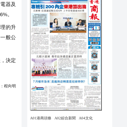
房電器及
6%。
理的升
及一般公
後，決定
：
程向明