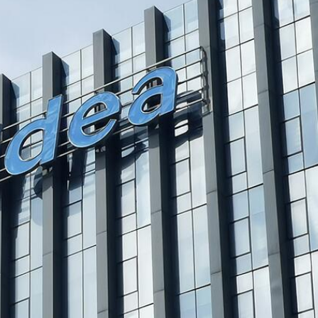
研 建言深化皖港合作發展
社區中心作臨時避暑中心
會暨第十屆殘疾人運動會開幕式主題歌《心念山海》MV正式
住3至5年留港意願飆升至92%