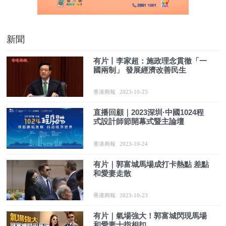
新聞
有片丨李家超：施政理念貫徹「一
國兩制」 發展經濟改善民生
香港商報
2023-10-25
直播回顧｜2023深圳·中國1024程
式設計師節開幕式暨主論壇
香港商報
2023-10-24
有片｜郭富城馬場成打卡熱點 差點
和愛妻走散
香港商報
2023-10-23
有片｜氣場強大！郭富城閃現馬場
和愛妻十指相扣