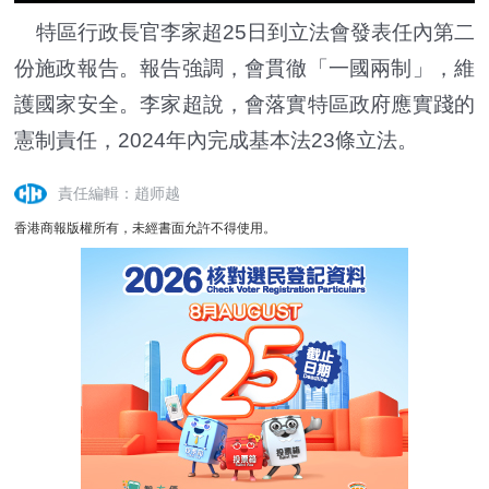
特區行政長官李家超25日到立法會發表任內第二
份施政報告。報告強調，會貫徹「一國兩制」，維
護國家安全。李家超說，會落實特區政府應實踐的
憲制責任，2024年內完成基本法23條立法。
責任編輯：趙师越
香港商報版權所有，未經書面允許不得使用。