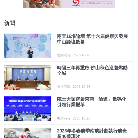
新聞
兩天16場論壇 第十六屆健康與發展
中山論壇啟幕
香港商報
2023-10-26
時隔三年再重啟 佛山秋色巡遊燃動
全城
香港商報
2023-10-26
院士大咖齊聚東莞「論道」數碼化
引領行業變革
香港商報
2023-10-26
2023年冬春航季南航計劃執行航班
超46萬班次