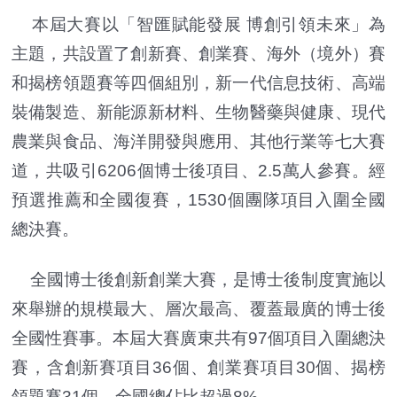
本屆大賽以「智匯賦能發展 博創引領未來」為
主題，共設置了創新賽、創業賽、海外（境外）賽
和揭榜領題賽等四個組別，新一代信息技術、高端
裝備製造、新能源新材料、生物醫藥與健康、現代
農業與食品、海洋開發與應用、其他行業等七大賽
道，共吸引6206個博士後項目、2.5萬人參賽。經
預選推薦和全國復賽，1530個團隊項目入圍全國
總決賽。
全國博士後創新創業大賽，是博士後制度實施以
來舉辦的規模最大、層次最高、覆蓋最廣的博士後
全國性賽事。本屆大賽廣東共有97個項目入圍總決
賽，含創新賽項目36個、創業賽項目30個、揭榜
領題賽31個，全國總佔比超過8%。