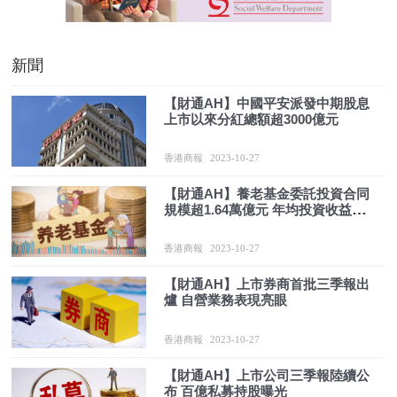
新聞
【財通AH】中國平安派發中期股息
上市以來分紅總額超3000億元
香港商報
2023-10-27
【財通AH】養老基金委託投資合同
規模超1.64萬億元 年均投資收益率
6.49%
香港商報
2023-10-27
【財通AH】上市券商首批三季報出
爐 自營業務表現亮眼
香港商報
2023-10-27
【財通AH】上市公司三季報陸續公
布 百億私募持股曝光