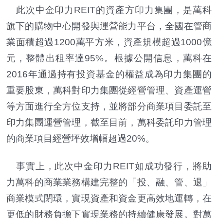
此次中金印力REIT的資產方印力集團，是萬科
旗下的購物中心開發與運營能力平台，全國在管商
業面積超過1200萬平方米，資產規模超過1000億
元，整體出租率達95%。根據公開信息，萬科在
2016年通過持有投資基金的權益成為印力集團的
重要股東，萬科對印力集團從經營管理、資產運營
等方面進行全方位支持，並將部分商業項目委託至
印力集團運營管理，截至目前，萬科委託印力管理
的商業項目經營坪效增幅超過20%。
事實上，此次中金印力REIT如成功發行，將助
力萬科的商業業務構建完整的「投、融、管、退」
商業模式閉環，實現資產和資金更高效地運轉，在
更低的財務負擔下實現業務的持續健康發展。對萬