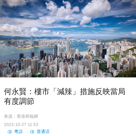
何永賢：樓市「減辣」措施反映當局
有度調節
來源：香港商報網
2023-10-27 11:53