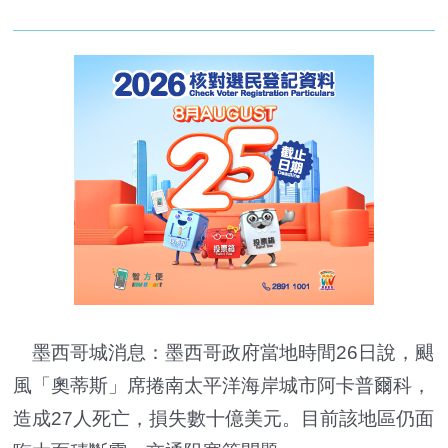
墨西哥城消息：墨西哥政府當地時間26日說，颶
風「奧蒂斯」席捲南太平洋海岸城市阿卡普爾科，
造成27人死亡，損失數十億美元。目前該地區仍面