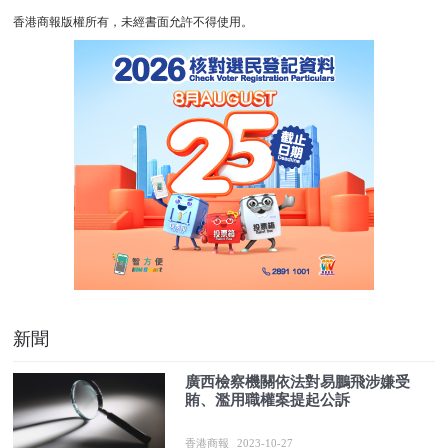
香港商報版權所有，未經書面允許不得使用。
新聞
廣西檢察機關依法對易鵬飛涉嫌受
賄、濫用職權案提起公訴
香港商報
2023-10-27