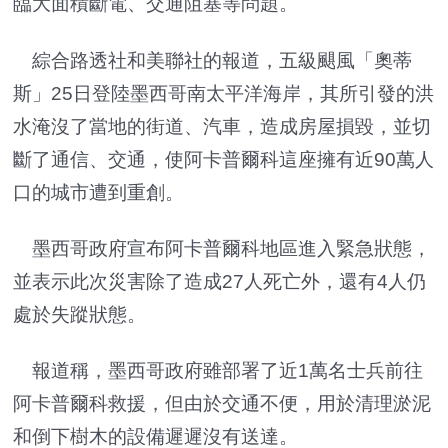
臨大面積斷電、交通阻塞等問題。
綜合路透社和美聯社的報道，五級颶風「奧蒂
斯」25日登陸墨西哥南太平洋海岸，其所引發的洪
水淹沒了當地的街道、汽車，造成房屋損毀，並切
斷了通信、交通，使阿卡普爾科這座擁有近90萬人
口的城市遭到重創。
墨西哥政府宣布阿卡普爾科地區進入緊急狀態，
並表示此次災害除了造成27人死亡外，還有4人仍
處於失蹤狀態。
報道稱，墨西哥政府雖部署了近1萬名士兵前往
阿卡普爾科救援，但由於交通不便，用於清理淤泥
和倒下樹木的設備遲遲沒有送達。