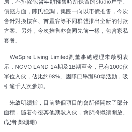
房，不排除包含年頭推售時所保留的studio戶型。
價錢方面，陳氏強調，集團一向以市價推售，今次
會針對換樓客、首置客等不同群體推出全新的付款
方案。另外，今次推售亦會同先前一樣，包含家私
套餐。
WeSpire Living Limited副董事總經理朱啟明表
示，NOVO LAND 1A期及1B期至今，已有1000伙
單位入伙，佔比約98%。團隊已舉辦50場活動，吸
引逾千人次參加。
朱啟明續指，目前整個項目的會所僅開放了部分
面積，隨着今後其他期數入伙，會所將繼續開放。
(記者 鄭珊珊)