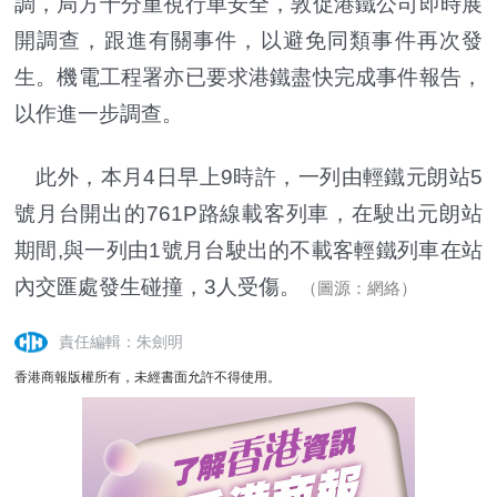
調，局方十分重視行車安全，敦促港鐵公司即時展
開調查，跟進有關事件，以避免同類事件再次發
生。機電工程署亦已要求港鐵盡快完成事件報告，
以作進一步調查。
此外，本月4日早上9時許，一列由輕鐵元朗站5
號月台開出的761P路線載客列車，在駛出元朗站
期間,與一列由1號月台駛出的不載客輕鐵列車在站
內交匯處發生碰撞，3人受傷。
（圖源：網絡）
責任編輯：朱劍明
香港商報版權所有，未經書面允許不得使用。