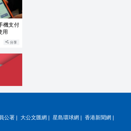
手機支付
使用
分享
員公署
|
大公文匯網
|
星島環球網
|
香港新聞網
|