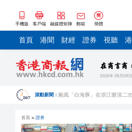
簡
手機版
客戶端
融媒體矩陣
郵箱
簡體
首頁
港聞
財經
證券
視聽
港
2026年 08月09
颱風「白海豚」在浙江樂清二
滾動新聞：
祖父母節逾500參加者共創世
首頁
證券
>
伊朗最高領袖與總統舉行會談 
港區全國人大代表團結束安徽調