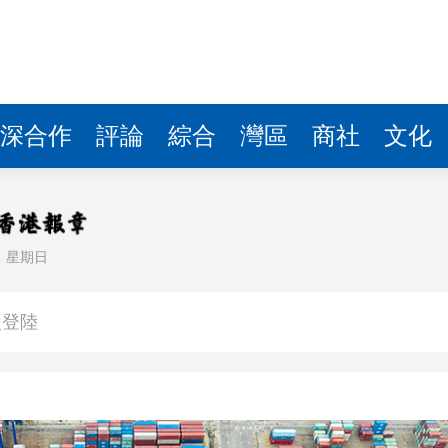
深合作
評論
綜合
灣區
商社
文化
日
星期日
【港樓】新盤PARK SILICON二期收1200票超購18倍 最快48小時內加推 二手交投續淡靜
次登陸
界紀錄 呼籲社會以手部按摩連結長者
討論經濟和軍事等問題
研 建言深化皖港合作發展