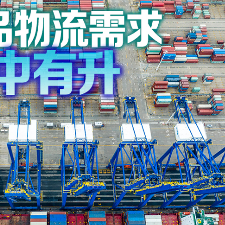
社區中心作臨時避暑中心
會暨第十屆殘疾人運動會開幕式主題歌《心念山海》MV正式
住3至5年留港意願飆升至92%