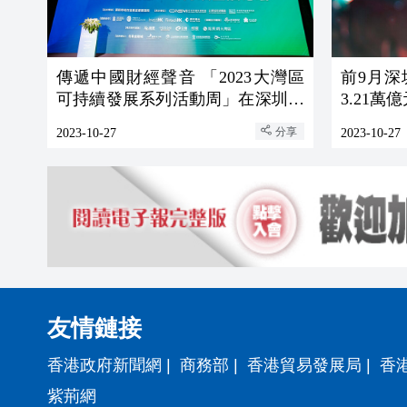
傳遞中國財經聲音 「2023大灣區
前9月
可持續發展系列活動周」在深圳開
3.21萬億
幕
分享
2023-10-27
2023-10-27
友情鏈接
香港政府新聞網
|
商務部
|
香港貿易發展局
|
香
紫荊網