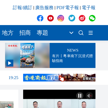
訂報/續訂
廣告服務
PDF電子報
電子報
|
|
|
地方
招商
專題
NEWS
有片丨粵車南下沉浸式體
驗指南
19:42
19:25
19:23
19:16
19:09