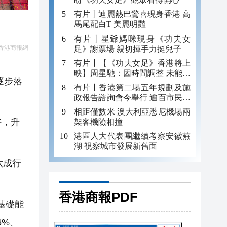
有片丨迪麗熱巴驚喜現身香港 高
馬尾配白T 美麗明豔
有片丨星爺媽咪現身《功夫女
香港商報網
足》謝票場 親切揮手力挺兒子
有片丨【《功夫女足》香港將上
映】周星馳：因時間調整 未能製
逐步落
作粵語版 對此深表遺憾
有片丨香港第二場五年規劃及施
政報告諮詢會今舉行 逾百市民出
席
相距僅數米 澳大利亞悉尼機場兩
好，升
架客機險相撞
港區人大代表團繼續考察安徽蕪
湖 視察城市發展新舊面
六成行
香港商報PDF
基礎能
6%、