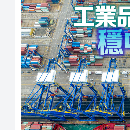
民政總署開放19間社區會堂和
有片 | 廣東省第十七屆運動
調查發現港漂「越住越愛港」 居