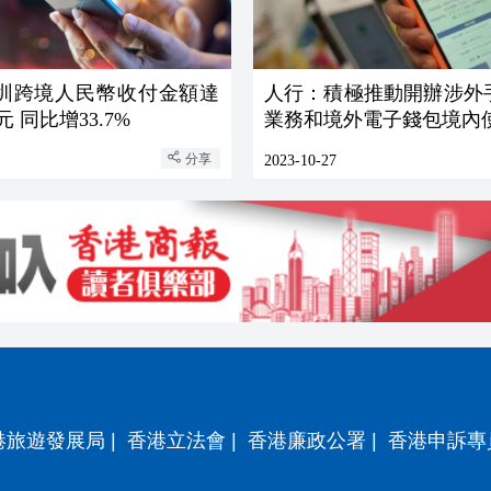
深圳跨境人民幣收付金額達
人行：積極推動開辦涉外
元 同比增33.7%
業務和境外電子錢包境內
分享
2023-10-27
港旅遊發展局
|
香港立法會
|
香港廉政公署
|
香港申訴專