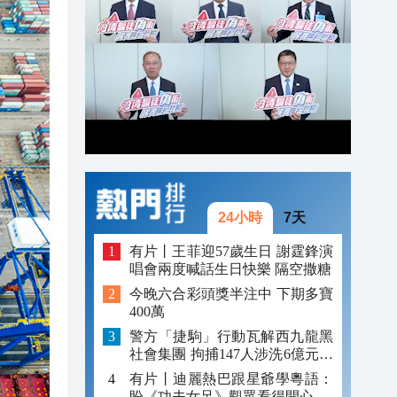
19:07
發布
18:50
18:25
24小時
7天
有片丨王菲迎57歲生日 謝霆鋒演
唱會兩度喊話生日快樂 隔空撒糖
今晚六合彩頭獎半注中 下期多寶
400萬
警方「捷駒」行動瓦解西九龍黑
社會集團 拘捕147人涉洗6億元黑
錢
有片丨迪麗熱巴跟星爺學粵語：
盼《功夫女足》觀眾看得開心