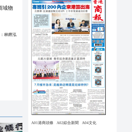
領域物
：
林鏗泓