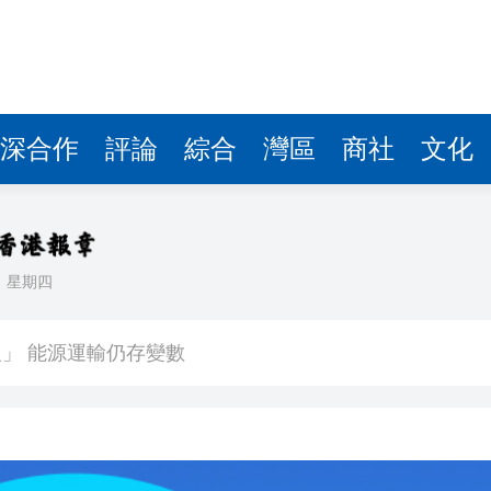
深合作
評論
綜合
灣區
商社
文化
日
星期四
滿波折且耗時」
」 能源運輸仍存變數
易國家安全調查
友邦低開逾6%