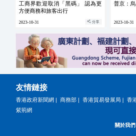
工商界歡迎取消「黑碼」 認為更
普京：烏
方便商務和旅客出行
分享
2023-10-31
2023-10-31
友情鏈接
香港政府新聞網
|
商務部
|
香港貿易發展局
|
香
紫荊網
關於我們