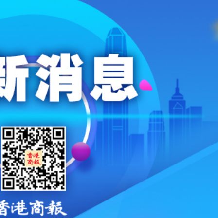
壓力
根廷、巴拿馬等17國加入
元關口
捕4名男女