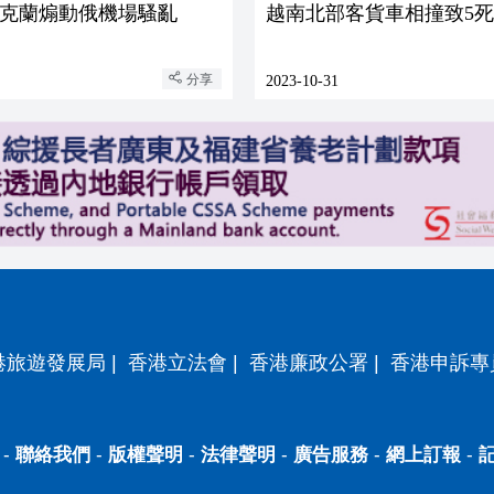
克蘭煽動俄機場騷亂
越南北部客貨車相撞致5死
分享
2023-10-31
港旅遊發展局
|
香港立法會
|
香港廉政公署
|
香港申訴專
-
聯絡我們
-
版權聲明
-
法律聲明
-
廣告服務
-
網上訂報
-