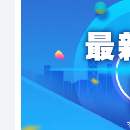
日本消費稅下調難解民眾生活
美國在美洲建立軍事小圈子 阿
國際現貨黃金價格重返4300美
警方葵涌打擊非法街頭賭博 拘