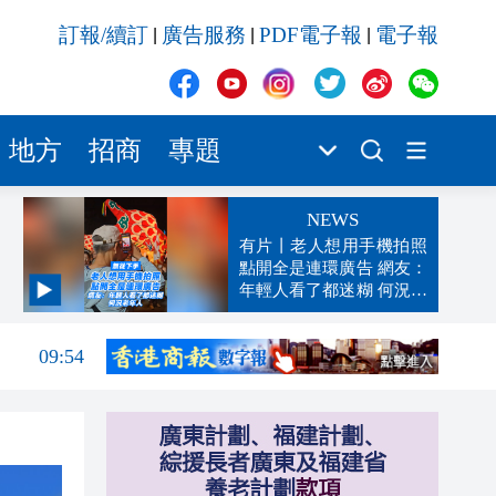
訂報/續訂
廣告服務
PDF電子報
電子報
|
|
|
地方
招商
專題
NEWS
有片丨老人想用手機拍照
點開全是連環廣告 網友：
年輕人看了都迷糊 何況老
年人
09:59
09:54
09:54
09:51