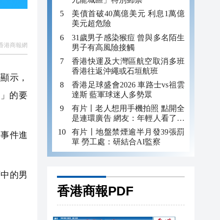
美債首破40萬億美元 利息1萬億
美元超危險
31歲男子感染猴痘 曾與多名陌生
香港商報網
男子有高風險接觸
香港快運及大灣區航空取消多班
香港往返沖繩或石垣航班
頻顯示，
香港足球盛會2026 車路士vs祖雲
達斯 藍軍球迷人多勢眾
」的要
有片丨老人想用手機拍照 點開全
是連環廣告 網友：年輕人看了都
迷糊 何況老年人
有片丨地盤禁煙逾半月發39張罰
着事件進
單 勞工處：研結合AI監察
中的男
香港商報PDF