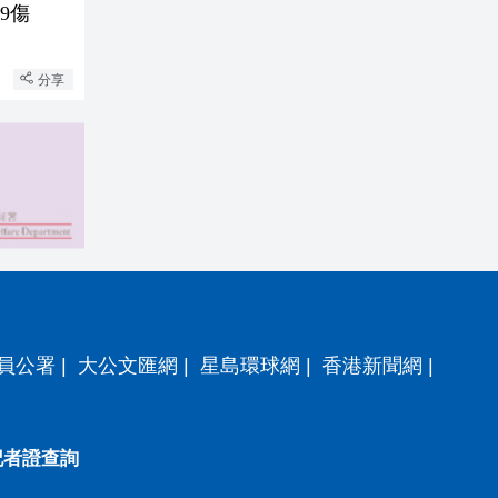
9傷
分享
員公署
|
大公文匯網
|
星島環球網
|
香港新聞網
|
記者證查詢