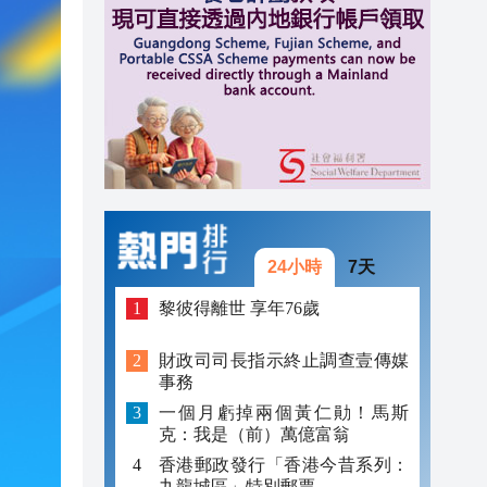
09:47
09:41
09:32
09:27
24小時
7天
黎彼得離世 享年76歲
財政司司長指示終止調查壹傳媒
事務
一個月虧掉兩個黃仁勛！馬斯
克：我是（前）萬億富翁
香港郵政發行「香港今昔系列：
九龍城區」特別郵票