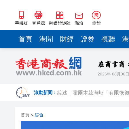
簡
手機版
客戶端
融媒體矩陣
郵箱
簡體
首頁
港聞
財經
證券
視聽
港
2026年 08月06
美副總統稱與伊朗談判將「充
滾動新聞：
綜述｜霍爾木茲海峽「有限恢復
有片丨商務部發起首例對外貿
首頁
綜合
>
傳內地客來港投保收益被徵稅 