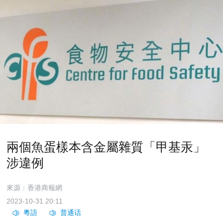
兩個魚蛋樣本含金屬雜質「甲基汞」
涉違例
來源：香港商報網
2023-10-31 20:11