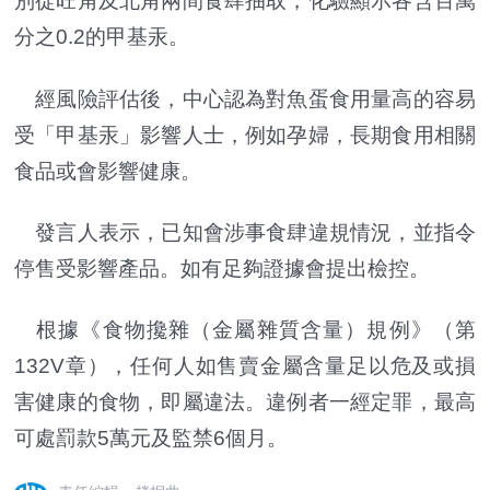
別從旺角及北角兩間食肆抽取，化驗顯示各含百萬
分之0.2的甲基汞。
經風險評估後，中心認為對魚蛋食用量高的容易
受「甲基汞」影響人士，例如孕婦，長期食用相關
食品或會影響健康。
發言人表示，已知會涉事食肆違規情況，並指令
停售受影響產品。如有足夠證據會提出檢控。
根據《食物攙雜（金屬雜質含量）規例》（第
132V章），任何人如售賣金屬含量足以危及或損
害健康的食物，即屬違法。違例者一經定罪，最高
可處罰款5萬元及監禁6個月。