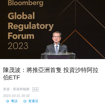
陳茂波：將推亞洲首隻 投資沙特阿拉
伯ETF
來源：香港商報網
原創
2023-10-31 20:32