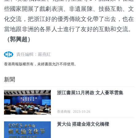
些國家開展了戲劇表演、非遺展陳、技藝互動、文
化交流，把浙江好的優秀傳統文化帶了出去，也在
當地跟非洲的各界人士進行了友好的互動和交流。
（郭興超）
責任編輯：嚴燕紅
香港商報版權所有，未經書面允許不得使用。
新聞
浙江書展11月將啟 文人薈萃雲集
香港商報
2023-10-26
黃大仙 搭建金港文化橋樑