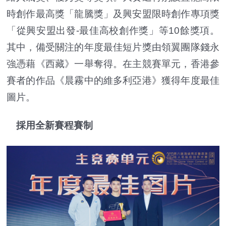
時創作最高獎「龍騰獎」及興安盟限時創作專項獎
「從興安盟出發-最佳高校創作獎」等10餘獎項。
其中，備受關注的年度最佳短片獎由領翼團隊錢永
強憑藉《西藏》一舉奪得。在主競賽單元，香港參
賽者的作品《晨霧中的維多利亞港》獲得年度最佳
圖片。
採用全新賽程賽制