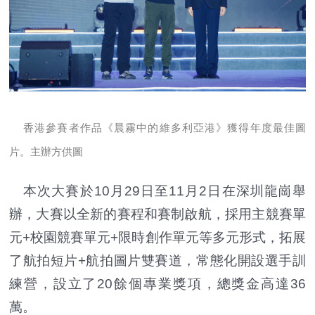
香港參賽者作品《晨霧中的維多利亞港》獲得年度最佳圖
片。主辦方供圖
本次大賽於10月29日至11月2日在深圳龍崗舉
辦，大賽以全新的賽程和賽制啟航，採用主競賽單
元+校園競賽單元+限時創作單元等多元形式，拓展
了航拍短片+航拍圖片雙賽道，常態化開設選手訓
練營，設立了20餘個專業獎項，總獎金高達36
萬。