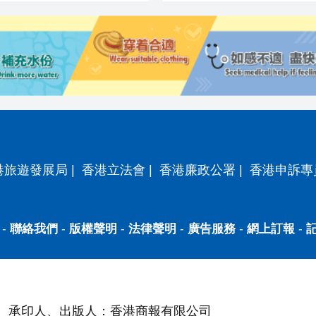
港旅遊發展局
|
香港立法會
|
香港廉政公署
|
香港申訴專
-
聯絡我們
-
版權聲明
-
法律聲明
-
廣告服務
-
網上訂報
-
承印人、出版人：香港商報有限公司