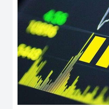
光伏硅料八巨頭簽署倡議：不
紫金礦業：旗下相關銅礦不屬於
谷歌母公司發債籌250億美元 
警方觀塘一單位檢值12萬元毒品