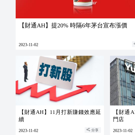
【財通AH】提20% 時隔6年茅台宣布漲價
2023-11-02
【財通AH】11月打新賺錢效應延
【財通A
續
門店
分享
2023-11-02
2023-11-02