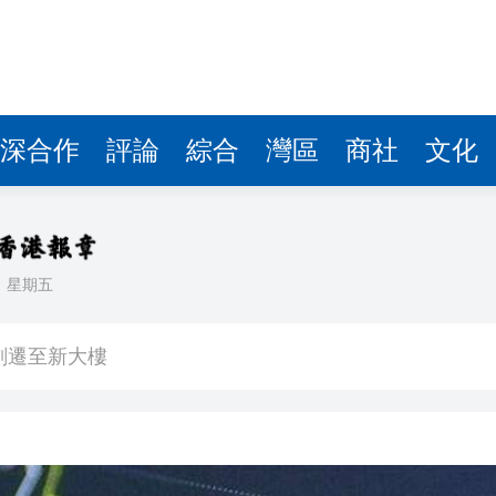
深合作
評論
綜合
灣區
商社
文化
日
星期五
長赫格塞思
劃遷至新大樓
彈，可攜帶核彈頭
作協議加強互聯互通