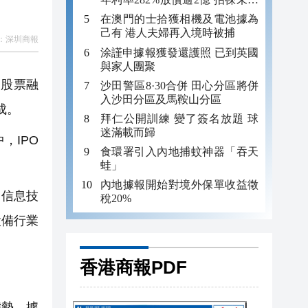
年追數
在澳門的士拾獲相機及電池據為
己有 港人夫婦再入境時被捕
：
深圳商報
涂謹申據報獲發還護照 已到英國
與家人團聚
月股票融
沙田警區8·30合併 田心分區將併
入沙田分區及馬鞍山分區
成。
拜仁公開訓練 變了簽名放題 球
迷滿載而歸
，IPO
食環署引入內地捕蚊神器「吞天
蛙」
內地據報開始對境外保單收益徵
和信息技
稅20%
設備行業
香港商報PDF
態勢。據