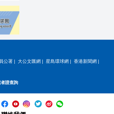
員公署
|
大公文匯網
|
星島環球網
|
香港新聞網
|
記者證查詢