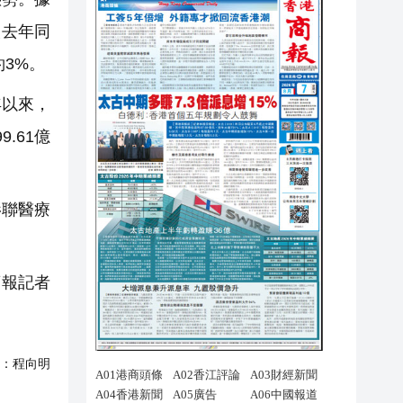
較去年同
約3%。
年以來，
.61億
影聯醫療
商報記者
：
程向明