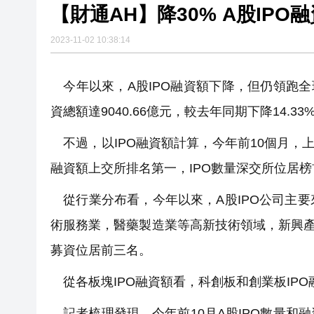
【財通AH】降30% A股IPO
2023-11-02 10:38:14
今年以來，A股IPO融資額下降，但仍領跑全
資總額達9040.66億元，較去年同期下降14.3
不過，以IPO融資額計算，今年前10個月，
融資額上交所排名第一，IPO數量深交所位居榜
從行業分布看，今年以來，A股IPO公司主
術服務業，醫藥製造業等高新技術領域，新興產
募資位居前三名。
從各板塊IPO融資額看，科創板和創業板IP
記者梳理發現，今年前10月A股IPO數量和