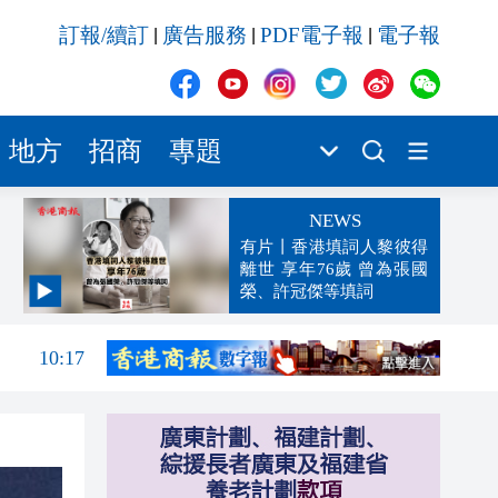
訂報/續訂
廣告服務
PDF電子報
電子報
|
|
|
地方
招商
專題
NEWS
有片丨香港填詞人黎彼得
離世 享年76歲 曾為張國
榮、許冠傑等填詞
10:20
10:17
10:13
10:11