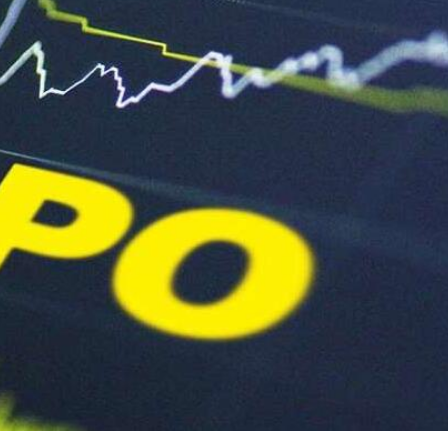
得低於成本價銷售
剛果（金）禁止出口的產品 股價漲近2%
獲逾4倍認購
 拘捕15男女