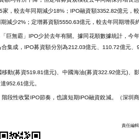
5家，較去年同期減少18%；IPO融資額3352.82億元，
同期減少2%；定增募資額5550.63億元，較去年同期增長
與「巨無霸」IPO少於去年有關。據同花順數據統計，今
，IPO募資額分別為212.03億元、110.72億元、99
動(募資519.81億元)、中國海油(募資322.92億元)、
達952.61億元。
段性收緊IPO節奏，也讓短期IPO融資銳減。（深圳
責任編輯