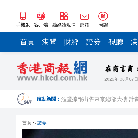
簡
手機版
客戶端
融媒體矩陣
郵箱
簡體
首頁
港聞
財經
證券
視聽
港
2026年 08月07
美國總統特朗普稱繼續支持防
滾動新聞：
滙豐據報出售東京總部大樓 計
印度宣布成功試射中程彈道導
首頁
證券
>
利雅得航空與中國航信簽署合