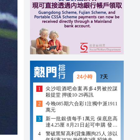
10:10
10:06
10:00
09:58
24小時
7天
尖沙咀酒吧命案再多4男被控謀
殺提堂 押後10·29再訊
今晚085期六合彩1注獨中派1911
萬元
新一批銀債每手1萬元 保底息高
達4.25厘 8月21日起可申購 發行
金額最多550億
警破黑幫高利貸集團拘25人 涉以
年利率282%放債逾2億 招徠未成