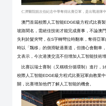
仁濟醫院靚次伯紀念中學奪得比賽亞軍，是出戰港隊
澳門首屆校際人工智能EDGE級方程式比賽
坡路聞名，需絕佳技術才能完成賽事，不論澳
失利於髮夾彎，在S字轉彎位時翻車，奪得亞軍
時以「飄移」的側滑駛過賽道，但擔心會翻車
文表示，今次港澳交流不但增加人工智能技術
比賽以瑞士賽制（又稱積分循環制）進行，1
校際人工智能EDGE級方程式比賽冠軍由教業
關，比賽增加他們了解人工智能的機會。