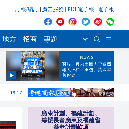
訂報/續訂
廣告服務
PDF電子報
電子報
|
|
|
地方
招商
專題
NEWS
有片丨實力出圈！中國機
器人正在「承包」英國零
售貨架
19:19
19:17
19:08
18:56
18:42