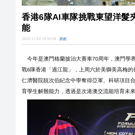
香港6隊AI車隊挑戰東望洋髮
能
2023-11-02 19:50:06
原創
今年是澳門格蘭披治大賽車70周年，澳門學界
戰6隊香港「過江龍」，上周六於美獅美高梅的
仁濟醫院靚次伯紀念中學奪得亞軍。科研項目
育學生解難能力，透過是次港澳交流能培育未