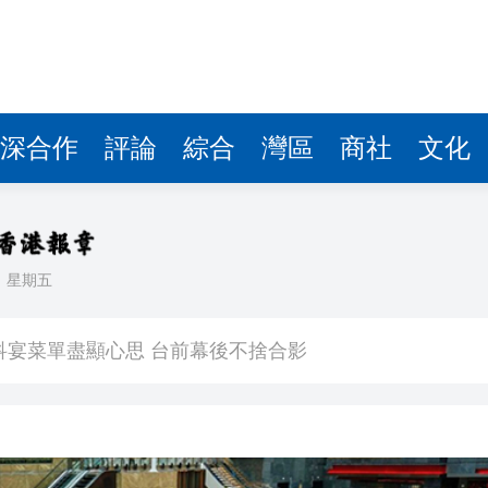
深合作
評論
綜合
灣區
商社
文化
日
星期五
順差連續三個月破千億美元
科宴菜單盡顯心思 台前幕後不捨合影
跨境金融科技突圍 國資注資加持
人測試 鄧炳強：完成所有演練才考慮通關
內地所有權