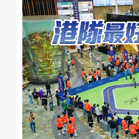
「龍匯100」連繫全球傑出華
香港工業總會舉辦第66屆周年
廠商會邀「一帶一路」專員何力