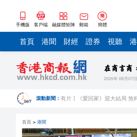
簡
手機版
客戶端
融媒體矩陣
郵箱
簡體
首頁
港聞
財經
證券
視聽
港
2026年 08月07
受AI及電動車帶動 中國貿易
有片丨《愛回家》迎大結局 煞
滾動新聞：
MJZ Technology AI合規
首頁
港聞
>
有片丨新皇崗口岸13日舉行千
百勝中國完成收購必勝客中國