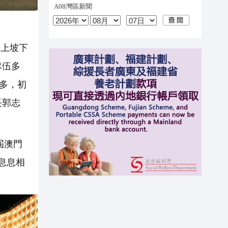
、上坡下
隊伍多
多，初
長郭志
屆澳門
息息相