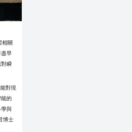
習相關
年盡早
應對瞬
智能對現
智能的
科學與
君博士