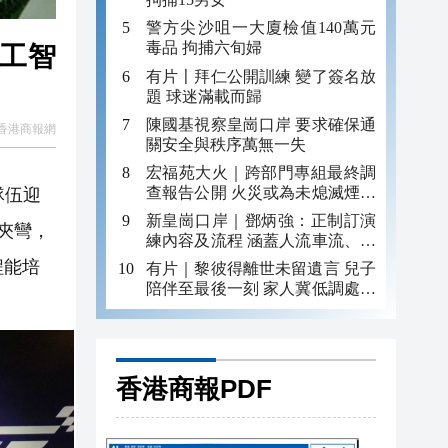
警方尖沙咀一大廈檢值140萬元
毒品 拘捕六旬婦
人工智
有片〡拜仁公開訓練 變了簽名放
題 球迷滿載而歸
陳國基視察皇崗口岸 要求確保通
香港商報網
關安全與秩序萬無一失
宏福苑大火｜跨部門專組最終調
查報告公開 火災或為未熄滅煙頭
隊伍迎
引發
新皇崗口岸｜鄧炳強：正制訂演
夾彎，
練內容及流程 涵蓋人流車流、緊
急應變等
程能培
有片｜黎彼得離世未留遺言 兒子
陪伴至最後一刻 家人冀低調處理
後事
香港商報PDF