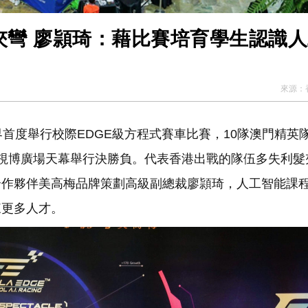
夾彎 廖頴琦：藉比賽培育學生認識
來源：
首度舉行校際EDGE級方程式賽車比賽，10隊澳門精英
視博廣場天幕舉行決勝負。代表香港出戰的隊伍多失利髮
合作夥伴美高梅品牌策劃高級副總裁廖頴琦，人工智能課
來更多人才。