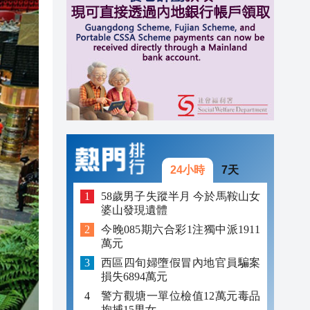
18:33
18:26
18:20
24小時
7天
58歲男子失蹤半月 今於馬鞍山女
婆山發現遺體
今晚085期六合彩1注獨中派1911
萬元
西區四旬婦墮假冒內地官員騙案
損失6894萬元
警方觀塘一單位檢值12萬元毒品
拘捕15男女