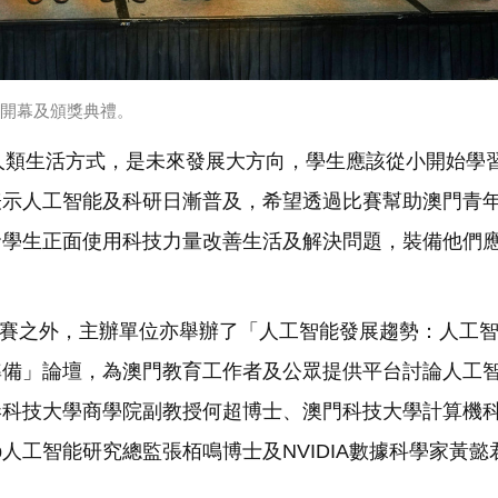
席開幕及頒獎典禮。
變人類生活方式，是未來發展大方向，學生應該從小開始學
表示人工智能及科研日漸普及，希望透過比賽幫助澳門青
發學生正面使用科技力量改善生活及解決問題，裝備他們
比賽之外，主辦單位亦舉辦了「人工智能發展趨勢：人工
準備」論壇，為澳門教育工作者及公眾提供平台討論人工
港科技大學商學院副教授何超博士、澳門科技大學計算機
ab人工智能研究總監張栢鳴博士及NVIDIA數據科學家黃懿