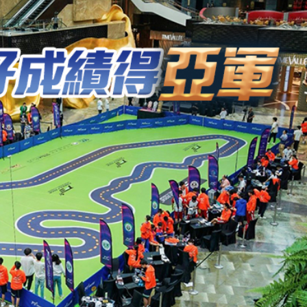
裔青年 考察雲南聚焦文化傳承與現代產業
大會及午宴
治 闡述香港共建「一帶一路」的戰略角色與部署