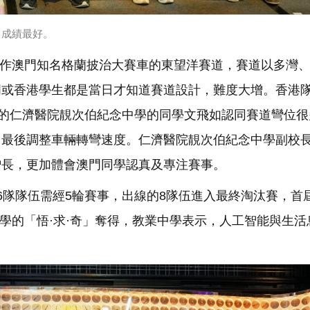
中成績最好。
製作澳門知名格蘭披治大賽車的東望洋賽道，賽道以多灣
門或香港學生都是當日才知道賽道設計，難度大增。香港
的仁濟醫院靚次伯紀念中學的同學文飛如認同賽道彎位很
，最後調整車輛轉彎速度。仁濟醫院靚次伯紀念中學副校
增長，更加體會澳門同學認真及專注賽事。
6隊隊伍需經5輪賽事，出線的8隊伍進入最終淘汰賽，首
中學的「悟·求·奇」奪得，教業中學表示，人工智能與生活