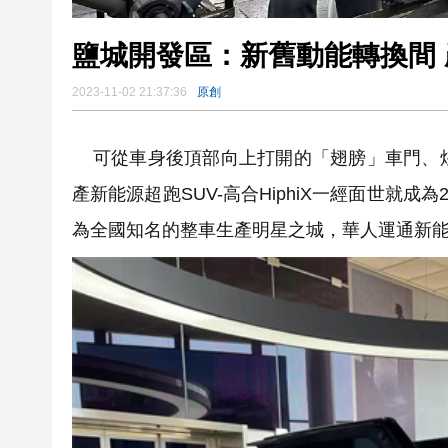
鹽城開發區：新舊動能轉換間
2023-11-02 21:37:36
原創
可從車身後頂部向上打開的「翅膀」車門、炫
產新能源超跑SUV-高合HiphiX一經面世就
為全國知名的整車生產明星之城，華人運通新