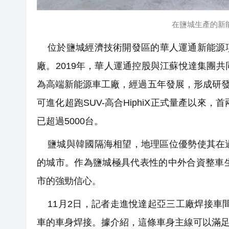
在鹽城生產的新能源
位於鹽城經濟技術開發區的華人運通新能源項
廠。2019年，華人運通控股與江蘇悅達集團
為高端新能源車工廠，經過五年發展，形成研發
可進化超跑SUV-高合HiphiX正式量產以來，
已超過5000台。
鹽城與韓國隔海相望，地理區位優勢使其在過
的城市。作為鹽城極具代表性的中外合資整車
市的強勁信心。
11月2日，記者走進悅達起亞三工廠焊接車間
車的車身焊接。據介紹，這條車身主線可以滿足