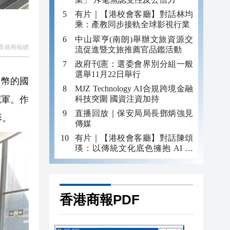
有片｜【港校會客廳】對話林均
乘：產教同步接軌全球影視行業
中山翠亨(南朗)舉辦文旅資源交
香港商報網
流促進暨文旅推薦官品鑑活動
政府刊憲：選委會界別分組一般
選舉11月22日舉行
民幣的國
MJZ Technology AI合規跨境金融
科技突圍 國資注資加持
冠軍。作
直播回放｜保安局局長鄧炳強見
影。
傳媒
有片｜【港校會客廳】對話陳頌
瑛：以傳統文化底色擁抱 AI 藝
術新發展
香港商報PDF