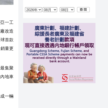
亞一工
工廠改造
全球首款
型銷量更
最集聚
對內地車
完成一輛