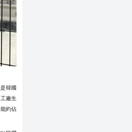
是韓國
二工廠生
產能約佔