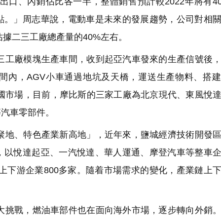
口、內銷佔比各一半，整體銷售預計較2022年將有4
點。」周志華說，電動車是未來的發展趨勢，公司對相
佔據二三工廠總產量的40%左右。
工廠模塊生產車間，收到起亞汽車發來的生產信號後，
間內，AGV小車通過地坑及天橋，運送生產物料、搭
中國市場，目前，摩比斯的三家工廠為北京現代、東風悅
等汽車零部件。
地、特色產業新高地」，近年來，鹽城經濟技術開發區
，以悅達起亞、一汽悅達、華人運通、摩登汽車等整車
上下游企業800多家。隨着市場需求的變化，產業鏈上
挑戰，燃油車部件也在面向海外市場，逐步轉向外銷。