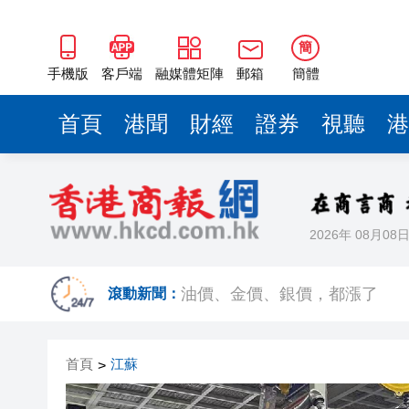
簡
手機版
客戶端
融媒體矩陣
郵箱
簡體
首頁
港聞
財經
證券
視聽
港
2026年 08月08
李根興3936萬沽北角公主大廈
油價、金價、銀價，都漲了
滾動新聞：
挪威足協主席呼籲國際足聯主
首頁
江蘇
>
中國東方電氣集團董事宋致遠
雲南火把節燃料桶意外傾倒 現場