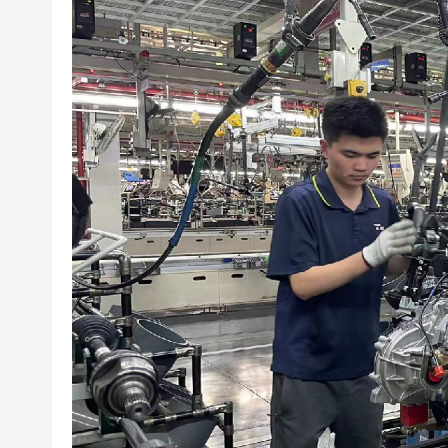
【港商時評】加強專業培訓 提
蔡皋領取國際安徒生獎 系插畫
1元投資8元跟投 資本乘數效應彰