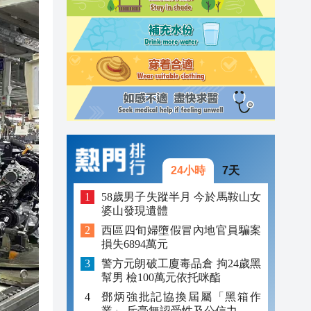
09:43
09:23
09:19
24小時
7天
58歲男子失蹤半月 今於馬鞍山女
婆山發現遺體
西區四旬婦墮假冒內地官員騙案
損失6894萬元
警方元朗破工廈毒品倉 拘24歲黑
幫男 檢100萬元依托咪酯
鄧炳強批記協換屆屬「黑箱作
業」 斥毫無認受性及公信力