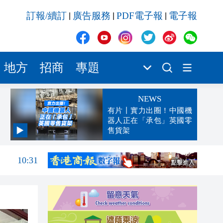
訂報/續訂
廣告服務
PDF電子報
電子報
|
|
|
地方
招商
專題
NEWS
有片丨實力出圈！中國機
器人正在「承包」英國零
售貨架
10:44
10:31
10:27
10:23
10:05