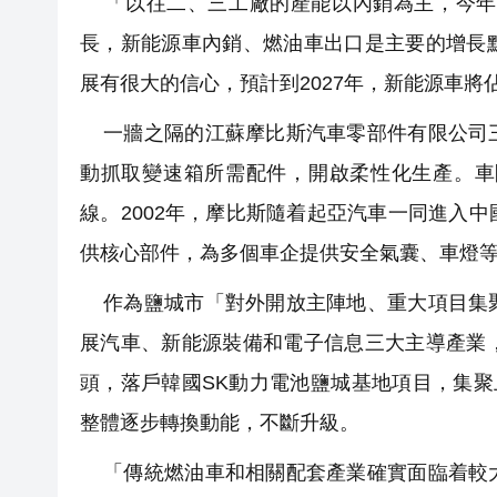
「以往二、三工廠的產能以內銷為主，今年出
長，新能源車內銷、燃油車出口是主要的增長
展有很大的信心，預計到2027年，新能源車將
一牆之隔的江蘇摩比斯汽車零部件有限公司三
動抓取變速箱所需配件，開啟柔性化生產。車
線。2002年，摩比斯隨着起亞汽車一同進入
供核心部件，為多個車企提供安全氣囊、車燈
作為鹽城市「對外開放主陣地、重大項目集聚
展汽車、新能源裝備和電子信息三大主導產業
頭，落戶韓國SK動力電池鹽城基地項目，集聚
整體逐步轉換動能，不斷升級。
「傳統燃油車和相關配套產業確實面臨着較大