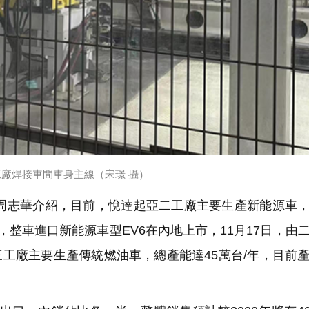
廠焊接車間車身主線（宋璟 攝）
志華介紹，目前，悅達起亞二工廠主要生產新能源車，
整車進口新能源車型EV6在內地上市，11月17日，由
三工廠主要生產傳統燃油車，總產能達45萬台/年，目前