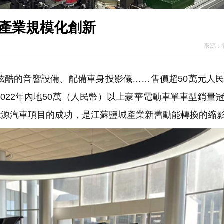
 產業規模化創新
來源：
酷的音響設備、配備車身投影儀……售價超50萬元人
成為2022年內地50萬（人民幣）以上豪華電動車單車型銷量
能源汽車項目的成功，是江蘇鹽城產業新舊動能轉換的縮