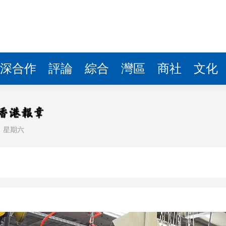
深合作
評論
綜合
灣區
商社
文化
日
星期六
舖
席立即辭職：他已失去足球界的信任
涉嫌嚴重違紀違法被查
16人灼傷