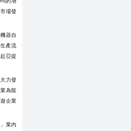
0%的增
關市場發
機器自
建生產流
達起亞提
大力發
企業為龍
下遊企業
」業內