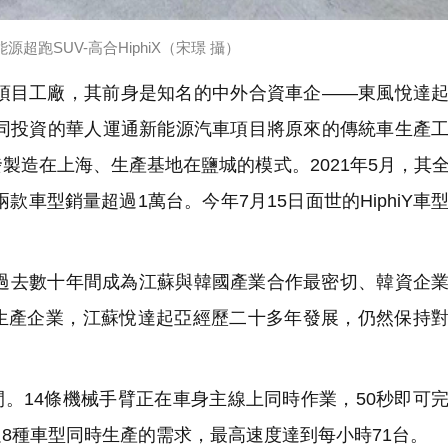
超跑SUV-高合HiphiX（宋璟 攝）
目工廠，其前身是知名的中外合資車企——東風悅達起
共同投資的華人運通新能源汽車項目將原來的傳統車生產
製造在上海、生產基地在鹽城的模式。2021年5月，其
首兩款車型銷量超過1萬台。今年7月15日面世的HiphiY車
去數十年間成為江蘇與韓國產業合作最密切、韓資企業
生產企業，江蘇悅達起亞經歷二十多年發展，仍然保持
。14條機械手臂正在車身主線上同時作業，50秒即可
8種車型同時生產的需求，最高速度達到每小時71台。