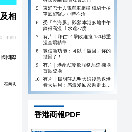
東涌巴士與電單車相撞 鐵騎士捲
車底留醫14小時不治
及相
受「白海豚」影響 本港多地中午
錄得高溫 上水達37度
有片｜拜仁2:1擊敗維拉 180秒重
源：
中新社
溫全場精華
微信新功能：可以「撤回」你的
撤回了！
中國國際
有片｜港產AI餐飲服務系統 機場
首度登場
有片｜楊明莊思明大婚後急返港
：
程向明
看大結局：感激愛回家助走出低
谷 不捨大家庭
香港商報PDF