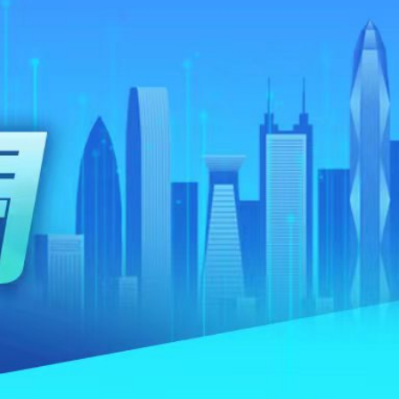
青年魯班選舉2026頒獎典禮今舉行 甯漢豪稱政府和建造業議會做好培訓工作
則 第三屆滬深港國際法律服務大會暨第二屆「和・界」
 建言獻策推動體育產業化
次遞表港股！營收暴漲1786倍背後：資不抵債，9.9億