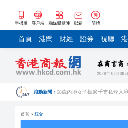
簡
手機版
客戶端
融媒體矩陣
郵箱
簡體
首頁
港聞
財經
證券
視聽
港
2026年 08月08
機場一日偵破兩宗販毒案 檢近1
滾動新聞：
68歲內地女子攜逾千支私煙入境 
Fabrique華南首店深圳萬像
首頁
綜合
>
【經濟瞭望】全球通脹回升可