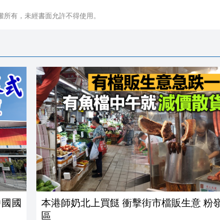
權所有，未經書面允許不得使用。
中國國
本港師奶北上買餸 衝擊街市檔販生意 粉
區