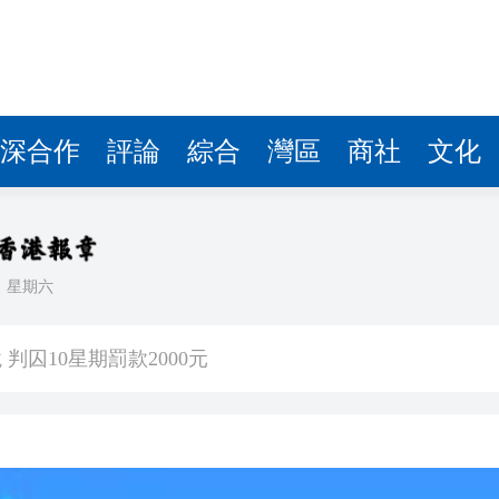
深合作
評論
綜合
灣區
商社
文化
日
星期六
0公斤懷疑大麻花 拘兩內地漢
判囚10星期罰款2000元
天地啟幕 開啟設計生活新篇章
能性有多大？