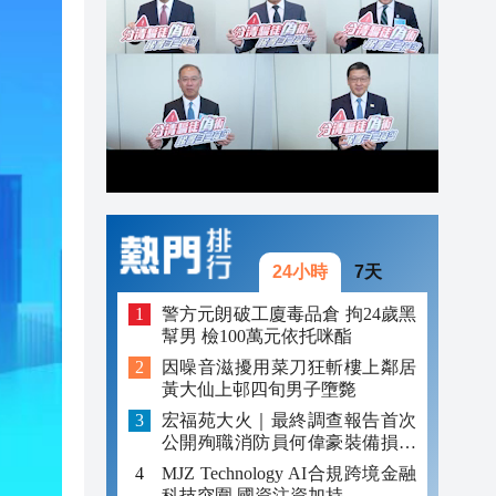
17:17
跨境
16:59
16:54
元對
16:41
24小時
7天
警方元朗破工廈毒品倉 拘24歲黑
幫男 檢100萬元依托咪酯
因噪音滋擾用菜刀狂斬樓上鄰居
黃大仙上邨四旬男子墮斃
宏福苑大火｜最終調查報告首次
公開殉職消防員何偉豪裝備損毀
照片
MJZ Technology AI合規跨境金融
科技突圍 國資注資加持