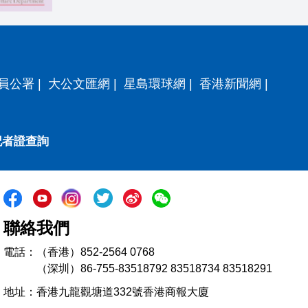
員公署
|
大公文匯網
|
星島環球網
|
香港新聞網
|
記者證查詢
聯絡我們
電話：（香港）852-2564 0768
（深圳）86-755-83518792 83518734 83518291
地址：香港九龍觀塘道332號香港商報大廈