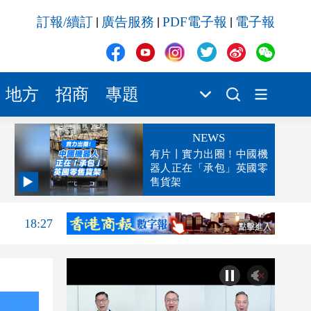
訂報/續訂
廣告服務
PDF電子報
電子報
|
|
|
地方
招商
專題
NEWS
有片丨實力出圈！中國機
器人正在「承包」英國零
售貨架
18:31
18:27
17:56
17:24