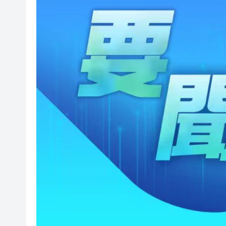
以滬深港澳為橋 連結全球新規
商事調解大賽圓滿舉辦
逾百體育界精英齊聚青途研討會
【財通AH】勤浩醫藥「回血」再
賭壓頂