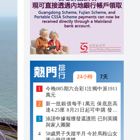
12:29
12:09
12:03
24小時
7天
今晚085期六合彩1注獨中派1911
萬元
新一批銀債每手1萬元 保底息高
達4.25厘 8月21日起可申購 發行
金額最多550億
涂謹申據報獲發還護照 已到英國
與家人團聚
58歲男子失蹤半月 今於馬鞍山女
婆山發現遺體