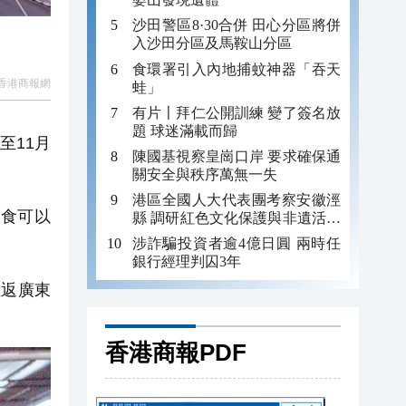
沙田警區8·30合併 田心分區將併
入沙田分區及馬鞍山分區
食環署引入內地捕蚊神器「吞天
香港商報網
蛙」
有片〡拜仁公開訓練 變了簽名放
題 球迷滿載而歸
至11月
陳國基視察皇崗口岸 要求確保通
關安全與秩序萬無一失
港區全國人大代表團考察安徽涇
食可以
縣 調研紅色文化保護與非遺活態
傳承
涉詐騙投資者逾4億日圓 兩時任
銀行經理判囚3年
返廣東
香港商報PDF