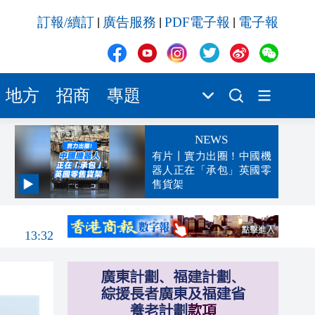
訂報/續訂
廣告服務
PDF電子報
電子報
|
|
|
地方
招商
專題
NEWS
有片丨實力出圈！中國機
器人正在「承包」英國零
售貨架
13:42
13:32
13:29
13:02
12:59