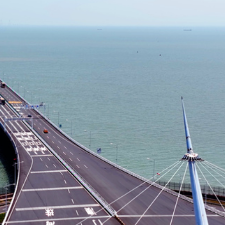
首日早盤漲逾七成
以吃的毛筆」網民點贊：滿腹墨水
樹 監控記錄「起飛瞬間」