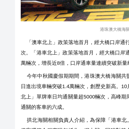
港珠澳大橋海
「澳車北上」政策落地首月，經大橋口岸通行的
次。「港車北上」政策落地首月，經大橋口岸通行
萬輛次，增長近8倍，口岸通車量連續突破新量
今年中秋國慶假期期間，港珠澳大橋海關共監管進
日進出境車輛突破1.4萬輛次，創歷史新高。1
北上」單牌車日均通關量超5000輛次，高峰期
通關的客車的六成。
拱北海關相關負責人介紹，為保障「港車北上