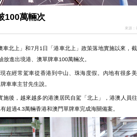
100萬輛次
來源：
車北上」和7月1日「港車北上」政策落地實施以來，截
驗放進出境港、澳單牌車100萬輛次。
現在經常駕車從香港到中山、珠海度假。內地有很多美
單牌車車主甘先生說。
施後，越來越多的港澳居民自駕「北上」，港澳人員往
有超過4.3萬輛香港和澳門單牌車完成海關備案。