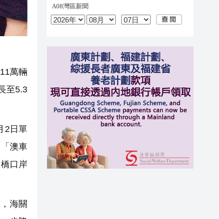
11萬輛
至5.3
月2日單
」「澳車
大橋口岸
，海關