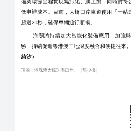
備案環節全程實現無紙化、網上辦，同時對符
低申辦成本。目前，大橋口岸車道使用「一站
超過20秒，確保車輛通行順暢。
「海關將持續加大智能化裝備應用，加強與
驗，持續促進粵港澳三地深度融合和便捷往來
綺汐）
頂圖：港珠澳大橋珠海口岸。（龍少攝）