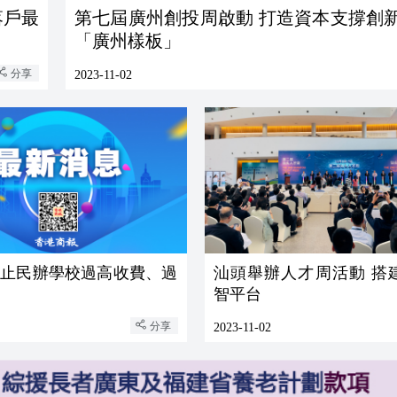
落戶最
第七屆廣州創投周啟動 打造資本支撐創
「廣州樣板」
分享
2023-11-02
防止民辦學校過高收費、過
汕頭舉辦人才周活動 搭
智平台
分享
2023-11-02