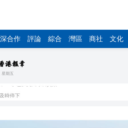
深合作
評論
綜合
灣區
商社
文化
日
星期五
正在「承包」英國零售貨架
車及時停下
 10月1日生效
41.95億坡元 中期息47坡仙
說：看見的人會幸運