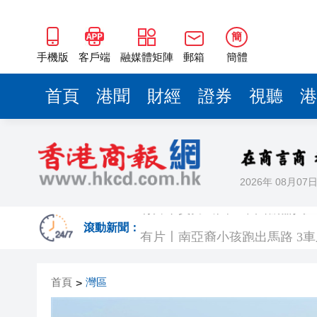
簡
手機版
客戶端
融媒體矩陣
郵箱
簡體
首頁
港聞
財經
證券
視聽
港
2026年 08月07
有片丨實力出圈！中國機器人
有片〡南亞裔小孩跑出馬路 3
滾動新聞：
恒隆委任蔡德粦接替盧韋柏任CEO
首頁
灣區
>
華僑銀行上半年純利按年增13%至
有片〡星空罕見漁火光柱 網民