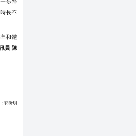
進一步降
放時長不
率和體
訊員 陳
：
郭昕玥