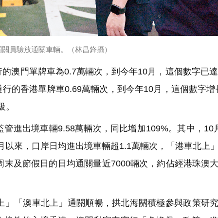
關關員驗放通關車輛。（林昌鋒攝）
澳門單牌車為0.7萬輛次，到今年10月，這個數字已達
的香港單牌車0.69萬輛次，到今年10月，這個數字增長
級。
出境車輛9.58萬輛次，同比增加109%。其中，10
0月以來，口岸日均進出境車輛超1.1萬輛次，「港車北上
周末及節假日的日均通關量近7000輛次，約佔經港珠澳
」「澳車北上」通關順暢，拱北海關積極參與政策研究