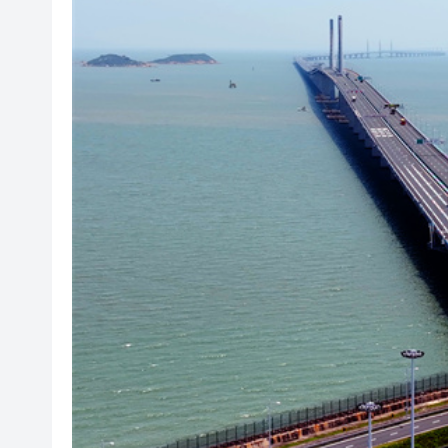
【新股最前線】拿森科技上市
有片〡霍啟剛FB「當你看見可
有片｜重慶一隧道口驚現飛車上