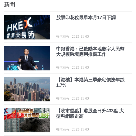
新聞
股票印花稅最早本月17日下調
香港商報
2023-11-03
中銀香港：已啟動本地數字人民幣
大規模跨境應用推廣工作
香港商報
2023-11-03
【港樓】本港第三季豪宅價按年跌
1.7%
香港商報
2023-11-03
【收市盤點】港股全日升433點 大
型科網股走高
香港商報
2023-11-03