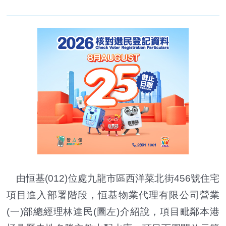
由恒基(012)位處九龍市區西洋菜北街456號住宅
項目進入部署階段，恒基物業代理有限公司營業
(一)部總經理林達民(圖左)介紹說，項目毗鄰本港