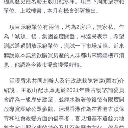
極具歷史性名勝主教山配水庫。項目下周開放示範
單位、上載樓書，本月有機會部署推出。
項目示範單位有兩個，均為2房戶，無家私。作
為「減辣」後，集團首度開盤，林達民表示，希望
測試通過開放示範單位，測試一下市場反應。近來
聽說原本無意欲購買房產的人群都出來聽聽樓市消
息，他認為今後市場會慢慢好轉。
活現香港共同創辦人及行政總裁陳智遠(圖右)介
紹說，主教山配水庫更於2021年獲古物諮詢委員
會評為一級歷史建築，並經水務署修復後有限度開
放導賞團給公眾參觀。活現香港作為在香港古蹟保
育和社會改變方面的倡導者，喜見恒基不遺餘力地
將主教山配水庫的特色及其百年歷史文化，保留並