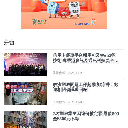
新聞
信用卡優惠平台採用AI及Web3等
技術 奪香港資訊及通訊科技獎全年
大獎
香港商報
2023-11-03
解決劏房問題工作起動 鄭泳舜：歡
迎相關倡議獲回應
香港商報
2023-11-03
7名劏房業主因違例被定罪 罰款800
至5300元不等