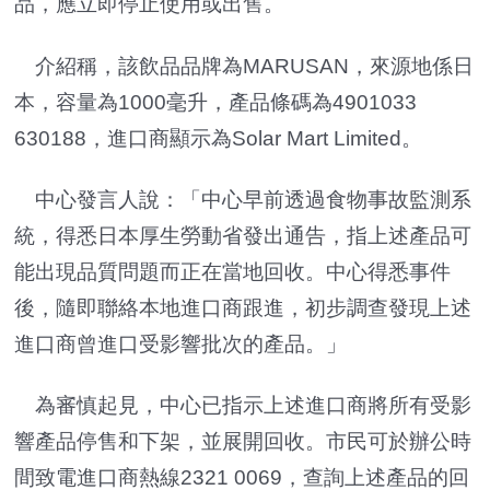
品，應立即停止使用或出售。
介紹稱，該飲品
品牌為MARUSAN，
來源地係日
本，
容量為1000毫升，
產品條碼為4901033
630188，
進口商顯示為Solar Mart Limited。
中心發言人說：「中心早前透過食物事故監測系
統，得悉日本厚生勞動省發出通告，指上述產品可
能出現品質問題而正在當地回收。中心得悉事件
後，隨即聯絡本地進口商跟進，初步調查發現上述
進口商曾進口受影響批次的產品。」
為審慎起見，中心已指示上述進口商將所有受影
響產品停售和下架，並展開回收。市民可於辦公時
間致電進口商熱線2321 0069，查詢上述產品的回