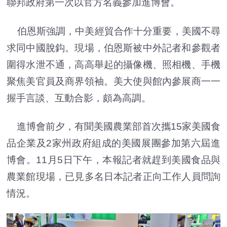
聯邦政府第一次以官方名義參加進博會。
伯恩斯強調，中美經貿合作十分重要，美國不尋
求同中國脫鈎。現場，伯恩斯被中外記者和參觀者
圍得水泄不通，高高舉起的攝像機、照相機、手機
聚焦美官員及商界領袖。美大使與館內參展商一一
握手言談、互動合影，頗為高調。
進博會前夕，有聞美國農業部首次攜15家美國食
品企業及2家州政府組成的美國展團參加第六屆進
博會。11月5日下午，本報記者就趕到美國食品與
農業館現場，已見多名日本記者正向工作人員問詢
情況。