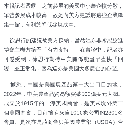
本報記者透露，之前參展的美國中小農企較分散，
單體參展成本較高，故她向美方建議將這些企業匯
集一館，有利於降低參展成本。
徐思行的建議被美方採納，當然她亦非常感謝進
博會主辦方給予「有力支持」。在言談中，記者亦
可感受到，徐思行期待中美關係能盡早盡快「回
暖」並正常化，因為這亦是美國大多農企的心聲。
據悉，中國是美國農產品第一大出口目的地，
2022年，中美農產品貿易額突破500億美元大關。
成立於1915年的上海美國商會，是美國境外第三
個美國商會，目前擁有來自1000家公司的2800名
會員。是次亦是該商會與美國農業部（USDA）合