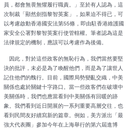
員，都會無畏無懼履行職責。」至於有人認為，這
次制裁「顯然劍指黎智英案」，如果迫不得已，可
以考慮啟動香港國安法第55條，即由駐香港維護國
家安全公署對黎智英案行使管轄權。筆者認為這是
法律規定的機制，應該可以考慮作為後備。
因此，對於這些政客的無恥行為，我們當然要堅
決的批評，未必是為了喚醒他們，而是為了讓世人
記住他們的醜行。目前，國際局勢變亂交織，中美
關係也處於關鍵十字路口。當一些政客們在破壞中
美關係時，我們也應當看到中美關係有回暖的跡
象。我們看到近日開展的一系列重要高層交往，也
看到民間友好續寫新的篇章。例如，美方派出「最
強大代表團」參加今年在上海舉行的第六屆進博