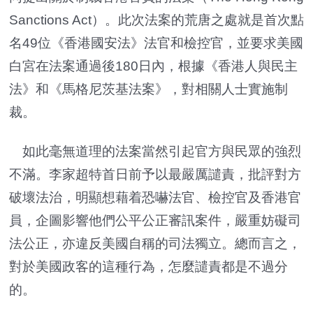
Sanctions Act）。此次法案的荒唐之處就是首次點
名49位《香港國安法》法官和檢控官，並要求美國
白宮在法案通過後180日內，根據《香港人與民主
法》和《馬格尼茨基法案》，對相關人士實施制
裁。
如此毫無道理的法案當然引起官方與民眾的強烈
不滿。李家超特首日前予以最嚴厲譴責，批評對方
破壞法治，明顯想藉着恐嚇法官、檢控官及香港官
員，企圖影響他們公平公正審訊案件，嚴重妨礙司
法公正，亦違反美國自稱的司法獨立。總而言之，
對於美國政客的這種行為，怎麼譴責都是不過分
的。