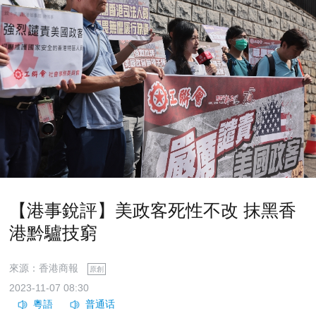
【港事銳評】美政客死性不改 抹黑香
港黔驢技窮
來源：香港商報
原創
2023-11-07 08:30