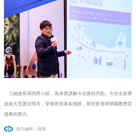
三鐵會長周俏男小姐，為來賓講解今次賽程亮點。今次全新賽
道破天荒選址鬧市，穿梭香港著名地標，展現香港舉辦國際體育
盛事的實力。
責任編輯：蔣璐