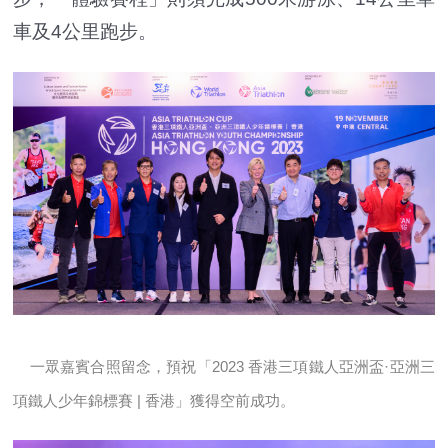
車及4公里跑步。
一眾嘉賓合照留念，預祝「2023 香港三項鐵人亞洲盃·亞洲三
項鐵人少年錦標賽 | 香港」獲得空前成功。