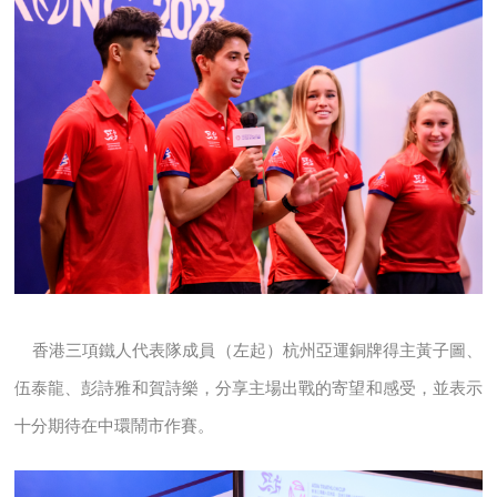
香港三項鐵人代表隊成員（左起）杭州亞運銅牌得主黃子圖、
伍泰龍、彭詩雅和賀詩樂，分享主場出戰的寄望和感受，並表示
十分期待在中環鬧市作賽。