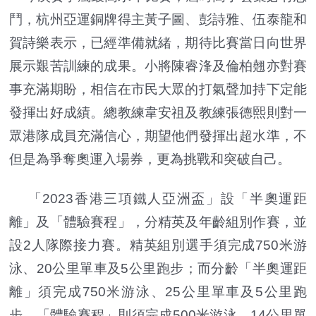
鬥，杭州亞運銅牌得主黃子圖、彭詩雅、伍泰龍和
賀詩樂表示，已經準備就緒，期待比賽當日向世界
展示艱苦訓練的成果。小將陳睿浲及倫柏翹亦對賽
事充滿期盼，相信在市民大眾的打氣聲加持下定能
發揮出好成績。總教練韋安祖及教練張德熙則對一
眾港隊成員充滿信心，期望他們發揮出超水準，不
但是為爭奪奧運入場券，更為挑戰和突破自己。
「2023香港三項鐵人亞洲盃」設「半奧運距
離」及「體驗賽程」，分精英及年齡組別作賽，並
設2人隊際接力賽。精英組別選手須完成750米游
泳、20公里單車及5公里跑步；而分齡「半奧運距
離」須完成750米游泳、25公里單車及5公里跑
步，「體驗賽程」則須完成500米游泳、14公里單