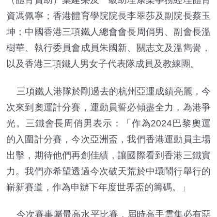
資馮佩寧；香港體育學院院長李翠莎及副院長蔡玉
坤；中國香港三項鐵人總會會長周俏男、副會長溫
樹華、執行委員會成員朱國新、關志文及溫雋黌，
以及香港三項鐵人男女子代表隊成員及教練團。
三項鐵人港隊於剛過去的杭州亞運成績亮麗，今
次來到奧運計分賽，運動員誓必傾盡全力，為港爭
光。三鐵會長周俏男表示：「作為2024巴黎奧運
的入圍計分賽，今次亞洲盃，我們香港運動員主場
出擊，期待他們再創佳績，讓國際看到香港三鐵實
力。我們亦希望透過今次破天荒於中環鬧行舉行的
嶄新賽道，作為申辦下年度世界盃的籌碼。」
今次賽事屬最高水平比賽，屆時高手雲集必有惡