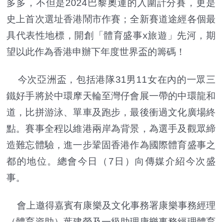
多多，不但是2024巴黎奧運的入圍計分賽，更是
史上首次選址香港鬧市作賽；全新賽道途經各個最
具代表性地標，開創「體育盛事x旅遊」先河，期
望以此作為香港申辦下年度世界盃的籌碼！
今次亞洲盃，包括港隊31男11女在內的一眾三
鐵好手將於中環摩天輪至灣仔會展一帶的中環龍和
道，比拼游泳、單車及跑步，最後衝過文化廣場終
點。賽事全程以維港兩岸為背景，為選手及觀眾締
造難忘體驗，進一步鞏固香港作為國際體育盛事之
都的地位。總會今日（7日）向傳媒介紹今次盛
事。
會上邀得嘉賓有康樂及文化事務署康樂事務經理
（體育資助）葉建榮及一級助理康樂事務經理體育