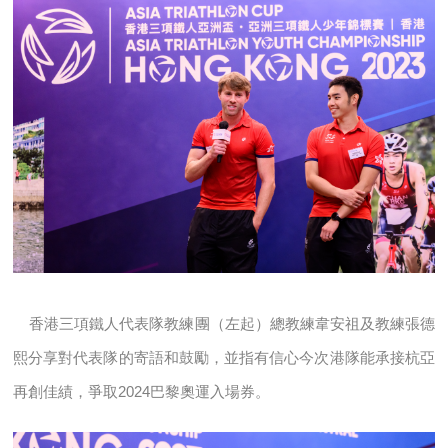
香港三項鐵人代表隊教練團（左起）總教練韋安祖及教練張德
熙分享對代表隊的寄語和鼓勵，並指有信心今次港隊能承接杭亞
再創佳績，爭取2024巴黎奧運入場券。