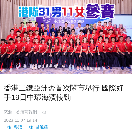
香港三鐵亞洲盃首次鬧市舉行 國際好
手19日中環海濱較勁
來源：香港商報網
原創
2023-11-07 19:14