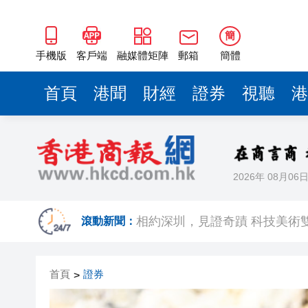
簡
手機版
客戶端
融媒體矩陣
郵箱
簡體
首頁
港聞
財經
證券
視聽
港
2026年 08月06
歐足聯：抵制國際足聯賽事立
相約深圳，見證
滾動新聞：
跑馬地私人泳池救生員涉用假證
首頁
證券
>
特朗普否認美國彈藥短缺 稱將
美股觀望非農數據 道指跌逾百