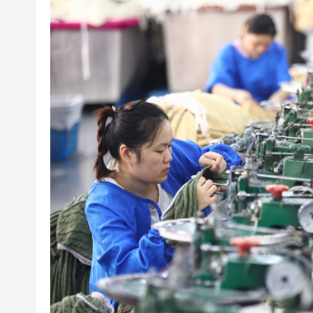
有片丨孕婦羊水破裂即將臨盆 
東涌巴士撞電單車 巴士司機涉
有片丨清淡不等於吃素！ 清淡