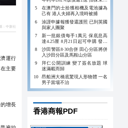
年追數
在澳門的士拾獲相機及電池據為
己有 港人夫婦再入境時被捕
涂謹申據報獲發還護照 已到英國
源：
中新社
與家人團聚
新一批銀債每手1萬元 保底息高
達4.25厘 8月21日起可申購 發行
金額最多550億
沙田警區8·30合併 田心分區將併
入沙田分區及馬鞍山分區
濟運行
拜仁公開訓練 變了簽名放題 球
速在主要
迷滿載而歸
昂船洲大橋底驚現人形物體 一名
男子當場不治
濟的增長
香港商報PDF
普遍抬