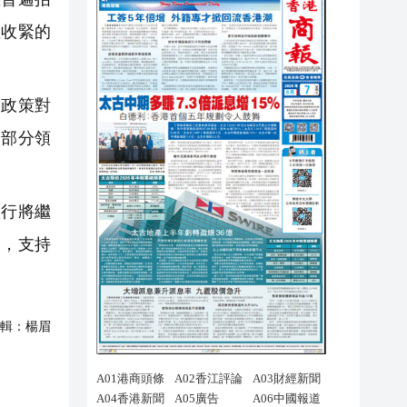
性收緊的
政策對
和部分領
行將繼
調，支持
輯：
楊眉