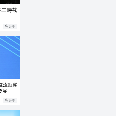
午二時截
分享
據流動冀
發展
分享