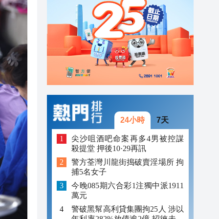
23:12
23:12
23:00
24小時
7天
尖沙咀酒吧命案再多4男被控謀
殺提堂 押後10·29再訊
警方荃灣川龍街搗破賣淫場所 拘
捕5名女子
今晚085期六合彩1注獨中派1911
萬元
警破黑幫高利貸集團拘25人 涉以
年利率282%放債逾2億 招徠未成