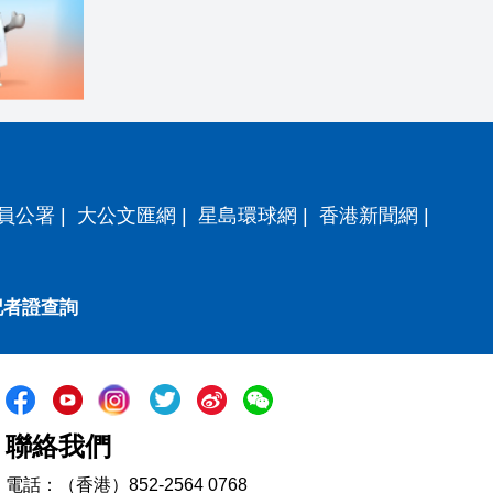
員公署
|
大公文匯網
|
星島環球網
|
香港新聞網
|
記者證查詢
聯絡我們
電話：（香港）852-2564 0768