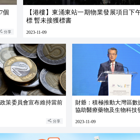
航點增至7個
【港樓】東涌東站一期物業發展項目下
標 暫未接獲標書
分享
2023-11-09
幣政策委員會宣布維持當前
財爺：積極推動大灣區數
協助醫療藥物及生物科技
分享
2023-11-09