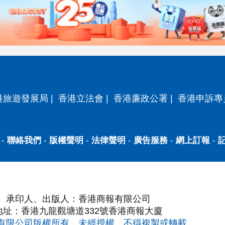
港旅遊發展局
|
香港立法會
|
香港廉政公署
|
香港申訴專
-
聯絡我們
-
版權聲明
-
法律聲明
-
廣告服務
-
網上訂報
-
承印人、出版人：香港商報有限公司
地址：香港九龍觀塘道332號香港商報大廈
有限公司版權所有，未經授權，不得複製或轉載。