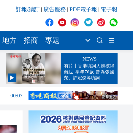
訂報/續訂
廣告服務
PDF電子報
電子報
|
|
|
地方
招商
專題
NEWS
有片丨香港填詞人黎彼得
離世 享年76歲 曾為張國
榮、許冠傑等填詞
00:19
00:07
23:38
23:35
23:17