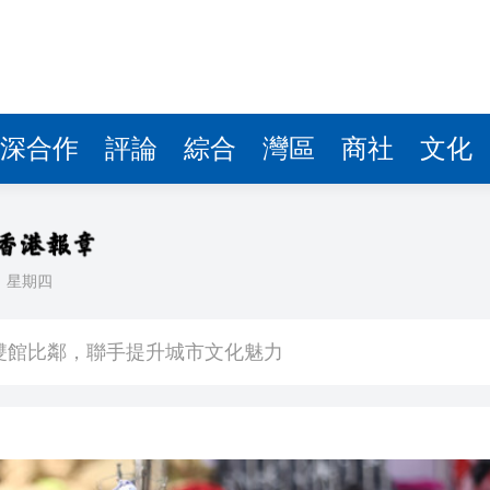
深合作
評論
綜合
灣區
商社
文化
日
星期四
場不變
奇蹟 科技美術雙館比鄰，聯手提升城市文化魅力
件 食環署勒令關閉報警處理
嚴懲發表叛國言論的「爆料者」
點