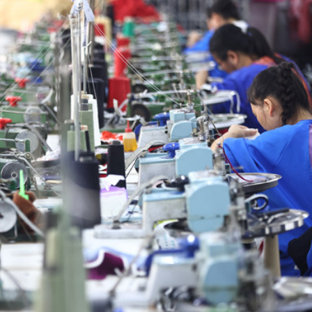
正遇晚高峰 情況危急 鐵騎交警一路開道護送
危駕被捕
飲食正在毀掉很多老人的晚年健康