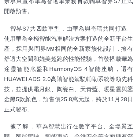
余承東宣布華為智選車業務首款轎車智界S7正式
開啟預售。
智界S7共四款車型，由華為與奇瑞共同打造。
使用華為全棧智能汽車解決方案打造的全新平台生
產，採用與問界M9相同的全新家族化設計，擁有
舒適大空間和媲美超跑的性能體驗，首發搭載華為
途靈智能底盤和HarmonyOS 4智能座艙，還有
HUAWEI ADS 2.0高階智能駕駛輔助系統等領先科
技，並提供霜月銀、陶瓷白、天青藍、暖星雲與鎏
金黑5款顏色，預售價25.8萬元起，將於11月28日
正式發布。
據了解 ，華為智慧出行在數字平台、全場景互
聯、智能駕駛、智能車控、全維安全等方面擁有深