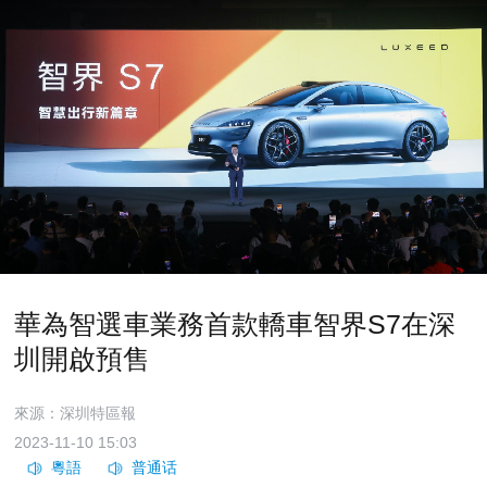
華為智選車業務首款轎車智界S7在深
圳開啟預售
來源：深圳特區報
2023-11-10 15:03