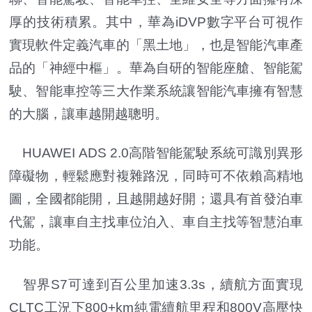
厚的技術積累。其中，華為iDVP數字平台可視作
實現軟件定義汽車的「黑土地」，也是智能汽車產
品的「神經中樞」。華為自研的智能座艙、智能駕
駛、智能車控等三大作業系統讓智能汽車擁有智慧
的大腦，讓車越開越聰明。
HUAWEI ADS 2.0高階智能駕駛系統可識別異形
障礙物，輕鬆應對複雜路況，同時可不依賴高精地
圖，全國都能開，且越開越好開；還具有首發泊車
代駕，讓車自主找車位泊入、車自主找等智慧泊車
功能。
智界S7可達到百公里加速3.3s，續航方面實現
CLTC工況下800+km純電續航里程和800V高壓快