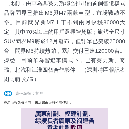
此前，由華為與賽力斯聯合推出的首個智選模式
品牌問界已推出M5與M7兩款車型，市場戰績不
俗。目前問界新M7上市不到兩月收穫86000大
定，其中70%以上的用戶選擇智駕版；旗艦全尺寸
SUV問界M9將於12月發布，但訂單已突破25000
台；問界M5持續熱銷，累計交付已達120000台。
據悉，目前華為智選車模式下，已有賽力斯、奇
瑞、北汽和江淮四個合作夥伴。（深圳特區報記者
周雨萌 文/圖）
責任編輯：楊眉
香港商報版權所有，未經書面允許不得使用。