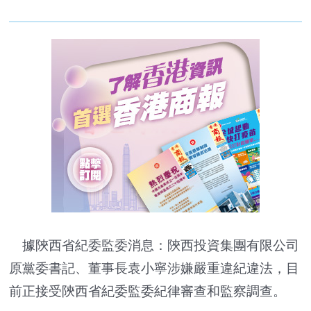
據陝西省紀委監委消息：陝西投資集團有限公司
原黨委書記、董事長袁小寧涉嫌嚴重違紀違法，目
前正接受陝西省紀委監委紀律審查和監察調查。