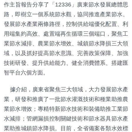
作主旨報告分享了「12336」廣東節水發展總體思
路，即樹立一個系統節水觀，協同推進產業節水、
發展節水產業兩條路徑，控制供給端優化配置、利
用端集約高效、處置端再生循環三個端口，聚焦工
業節水減排、農業節水增效、城鎮節水降損三大領
域，以及抓好提高節水意識、完善政策保障、加強
技術研發、提升供給能力、健全消費體系、搭建匯
智平台六個方面。
據介紹，廣東省聚焦三大領域，大力發展節水產
業，研發和推廣了一批節水灌溉技術和種業助推農
業節水增效；專精特新節水技術和裝備助推工業節
水減排；管網漏損控制關鍵技術和節水器具節水產
業助推城鎮節水降損。目前，全省備案各類水效標