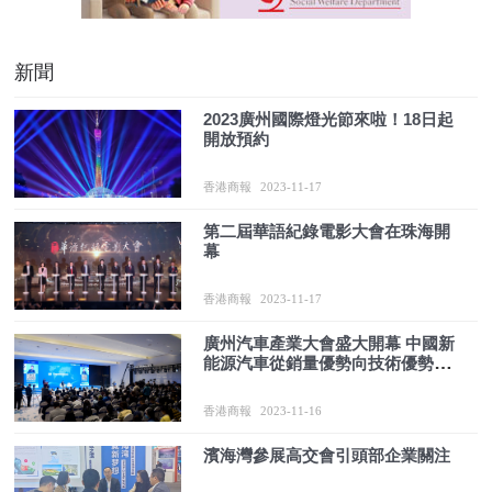
新聞
2023廣州國際燈光節來啦！18日起
開放預約
香港商報
2023-11-17
第二屆華語紀錄電影大會在珠海開
幕
香港商報
2023-11-17
廣州汽車產業大會盛大開幕 中國新
能源汽車從銷量優勢向技術優勢轉
變
香港商報
2023-11-16
濱海灣參展高交會引頭部企業關注