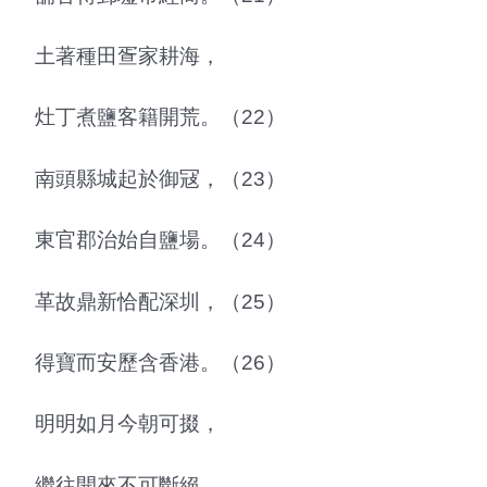
土著種田疍家耕海，
灶丁煮鹽客籍開荒。（22）
南頭縣城起於御冦，（23）
東官郡治始自鹽場。（24）
革故鼎新恰配深圳，（25）
得寶而安歷含香港。（26）
明明如月今朝可掇，
繼往開來不可斷絕。