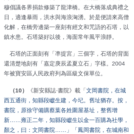
穆倡議各界捐款修築了龍津橋。在大橋落成典禮之
日，適逢暴雨，洪水與海浪洶湧。於是便請來高僧
化解，在橋旁邊築一座刻有經文和咒語的石塔，以
鎮水患。石塔築好以後，海面常年風平浪靜。
石塔的正面刻有「凖提宮」三個字，石塔的背面
還清楚地刻有「嘉定庚辰孟夏立石」字樣。2004
年被寶安區人民政府列為區級文保單位。
（10）
《新安縣誌·書院》載「
文岡書院，在城
西五通街，知縣段巘生建，今圮。舊址猶存。按，
書院，原徐守備購蔡葉各姓圍屋基址，整舊增
新……雍正二年，知縣段巘生以金一百購為社學，
顏之，曰：文岡書院……」「鳳岡書院，在城南和