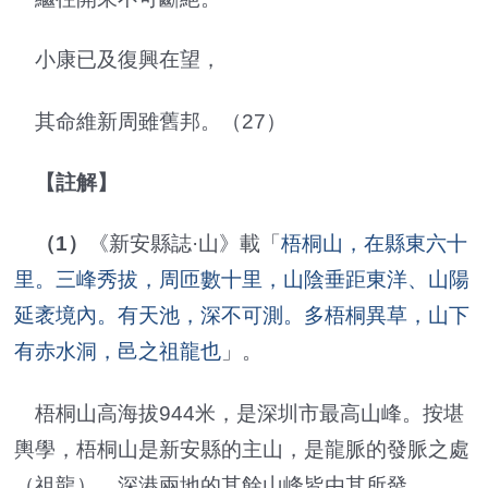
小康已及復興在望，
其命維新周雖舊邦。（27）
【註解】
（1）
《新安縣誌·山》載「
梧桐山，在縣東六十
里。三峰秀拔，周匝數十里，山陰垂距東洋、山陽
延袤境內。有天池，深不可測。多梧桐異草，山下
有赤水洞，邑之祖龍也
」。
梧桐山高海拔944米，是深圳市最高山峰。按堪
輿學，梧桐山是新安縣的主山，是龍脈的發脈之處
（祖龍），深港兩地的其餘山峰皆由其所發。