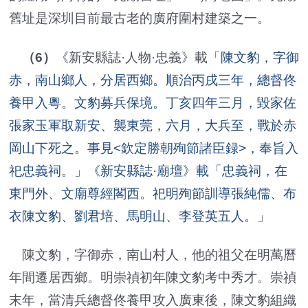
舊址是深圳目前最古老的廣府圍村建築之一。
（6）
《新安縣誌·人物·忠義》載「
陳文豹，字御
赤，南山鄉人，分居西鄉。順治丙戌三年，總督佟
養甲入粵。文豹募兵保境。丁亥四年三月，毀家佐
張家玉軍取新安、襲東莞，六月，大兵至，戰於赤
岡山下死之。事見<欽定勝朝殉節諸臣録>，奉旨入
祀忠義祠。」《新安縣誌·廟壇》載「忠義祠，在
東門外、文廟尊經閣西。祀明殉節訓導張純儒、布
衣陳文豹、劉君培、馬明山、李登英五人。
」
陳文豹，字御赤，南山村人，他的祖父在明萬曆
年間遷居西鄉。明崇禎初年陳文豹考中秀才。崇禎
末年，當清兵總督佟養甲攻入廣東後，陳文豹組織