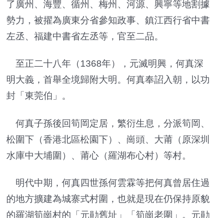
了廣州、海豐、循州、梅州、河源、興寧等地割據
勢力，被擢為廣東分省參知政事、鎮江西行省中書
左丞、福建中書省左丞等，官至二品。
至正二十八年（1368年），元滅明興，何真深
明大義，首舉全境歸附大明。何真奉詔入朝，以功
封「東莞伯」。
何真子孫後回筍岡定居，繁衍生息，分派筍岡、
松圍下（香港北區松園下）、崗頭、大莆（原深圳
水庫中大埔圍）、莆心（羅湖布心村）等村。
明代中期，何真四世孫何雲霖等把何真曾居住過
的地方擴建為城寨式村圍，也就是現在仍保持原貌
的羅湖筍崗村的「元勛舊址」「筍崗老圍」。元勛