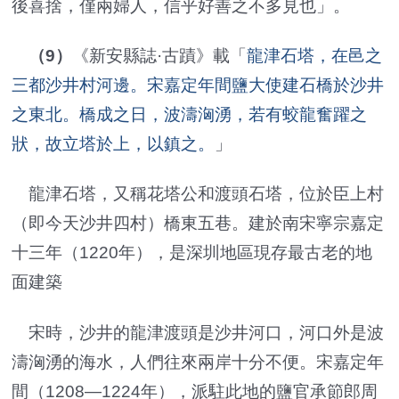
後喜捨，僅兩婦人，信乎好善之不多見也」。
（9）
《新安縣誌·古蹟》載「
龍津石塔，在邑之
三都沙井村河邊。宋嘉定年間鹽大使建石橋於沙井
之東北。橋成之日，波濤洶湧，若有蛟龍奮躍之
狀，故立塔於上，以鎮之。
」
龍津石塔，又稱花塔公和渡頭石塔，位於臣上村
（即今天沙井四村）橋東五巷。建於南宋寧宗嘉定
十三年（1220年），是深圳地區現存最古老的地
面建築
宋時，沙井的龍津渡頭是沙井河口，河口外是波
濤洶湧的海水，人們往來兩岸十分不便。宋嘉定年
間（1208—1224年），派駐此地的鹽官承節郎周