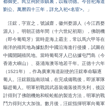
都御史。民立祠於崇鎮裏，以報功德。今合祀海道
劉公。萬曆四十三年，詳允入祀<名宦>。
」
汪鋐，字宣之，號誠齋，徽州婺源人（今江西婺
源人）。明朝正德年間（十六世紀初期），佛朗機
（即今葡萄牙）當時是海上霸主，常以馬六甲等在
南洋的殖民地為據點對中國沿海進行侵擾，試圖在
中國開闢殖民地。當時葡萄牙人已佔據屯門島（今
香港大嶼山）、葵涌海澳等地若干年。正德十六年
（1521年），作為廣東海道副使的汪鋐奉命驅逐
葡人。汪鋐親臨南頭城，在完成備戰後，即派軍隊
驅趕葡人。明軍初戰因武器裝備落後而失利，後設
計得到了佛朗機炮和蜈蚣船的製造方法，明軍的戰
鬥力得到大大加強。數月後，汪鋐指揮明軍向葡軍