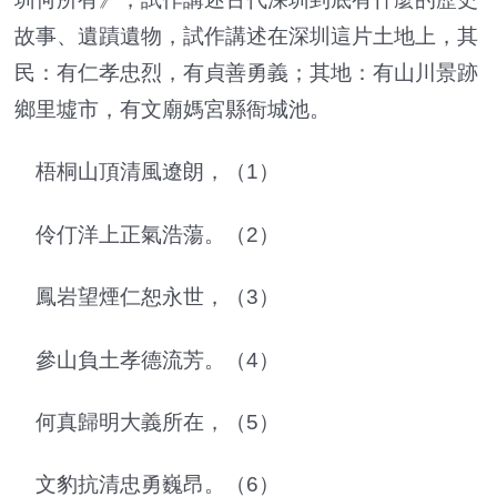
故事、遺蹟遺物，試作講述在深圳這片土地上，其
民：有仁孝忠烈，有貞善勇義；其地：有山川景跡
鄉里墟市，有文廟媽宮縣衙城池。
梧桐山頂清風遼朗，（1）
伶仃洋上正氣浩蕩。（2）
鳳岩望煙仁恕永世，（3）
參山負土孝德流芳。（4）
何真歸明大義所在，（5）
文豹抗清忠勇巍昂。（6）