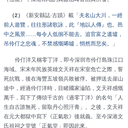
（2）
《新安縣誌·古蹟》載「
夫名山大川，一經
前人遊覽，往往形諸歌詠，此『地以人傳』也。邑
中之風景……每令人低徊不能去。追官富之遺墟，
吊伶仃之忠魂，不禁感慨唏噓，悄然而悲矣。
」
伶仃洋又稱零丁洋，即今深圳市伶仃島珠江口
海域。宋末年民族英雄文天祥在宋室危亡之際，誓
死抗戰，後在海豐五坡嶺兵敗被俘。被押送去崖山
途中，經過伶仃洋時，目睹國家淪陷，文天祥感慨
萬千，寫下了傳頌千古的《過零丁洋》的名句「人
生自古誰無死，留取丹心照汗青」。之後，文天祥
在元大都獄中寫下《正氣歌》後就義。至今深港文
氏祖祠之堂號「正氣堂」即因此來。