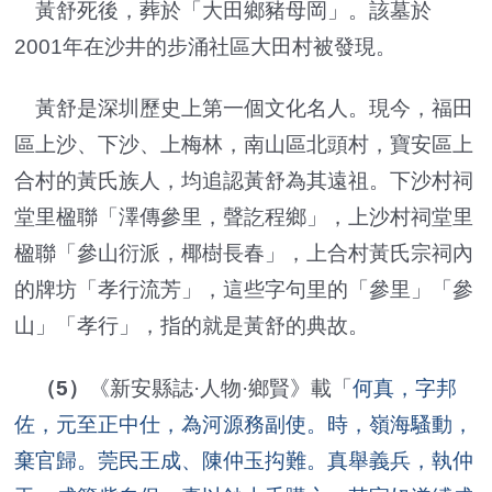
黃舒死後，葬於「大田鄉豬母岡」。該墓於
2001年在沙井的步涌社區大田村被發現。
黃舒是深圳歷史上第一個文化名人。現今，福田
區上沙、下沙、上梅林，南山區北頭村，寶安區上
合村的黃氏族人，均追認黃舒為其遠祖。下沙村祠
堂里楹聯「澤傳參里，聲訖程鄉」，上沙村祠堂里
楹聯「參山衍派，椰樹長春」，上合村黃氏宗祠內
的牌坊「孝行流芳」，這些字句里的「參里」「參
山」「孝行」，指的就是黃舒的典故。
（5）
《新安縣誌·人物·鄉賢》載「
何真，字邦
佐，元至正中仕，為河源務副使。時，嶺海騷動，
棄官歸。莞民王成、陳仲玉抅難。真舉義兵，執仲