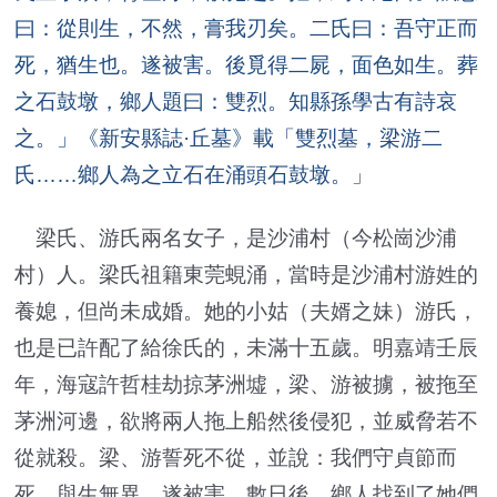
曰：從則生，不然，膏我刃矣。二氏曰：吾守正而
死，猶生也。遂被害。後覓得二屍，面色如生。葬
之石鼓墩，鄉人題曰：雙烈。知縣孫學古有詩哀
之。」《新安縣誌·丘墓》載「雙烈墓，梁游二
氏……鄉人為之立石在涌頭石鼓墩。
」
梁氏、游氏兩名女子，是沙浦村（今松崗沙浦
村）人。梁氏祖籍東莞蜆涌，當時是沙浦村游姓的
養媳，但尚未成婚。她的小姑（夫婿之妹）游氏，
也是已許配了給徐氏的，未滿十五歲。明嘉靖壬辰
年，海寇許哲桂劫掠茅洲墟，梁、游被擄，被拖至
茅洲河邊，欲將兩人拖上船然後侵犯，並威脅若不
從就殺。梁、游誓死不從，並說：我們守貞節而
死，與生無異。遂被害。數日後，鄉人找到了她們