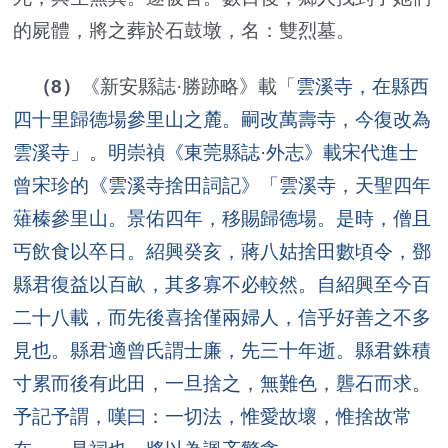
的屍體，將之葬於石鼓墩，名：雙烈墓。
（8）
《新安縣誌·勝跡略》載「
雲溪寺，在縣西
四十里歸德場參里山之麓。嗣改萬壽寺，今復改為
雲溪寺」。明崇禎《東莞縣誌·外志》載宋代進士
曾宋珍的《雲溪寺捨田詞記》「雲溪寺，天聖四年
薙榛參里山。景佑四年，移賜歸德場。是時，僧且
丐飲食以卒日。紹興癸亥，蔣八姑捨田數頃令，鄧
縣君復益以百畝，其多寡不必較然。自紹興至今百
二十八載，而先後喜捨僅兩婦人，信乎好善之不多
見也。縣君適曾氏謂士廉，先三十年逝。縣君銖積
寸累而後有此田，一旦捨之，無難色，礱石而求。
予記予謂，嘆曰：一切法，惟愛故壞，惟捨故常