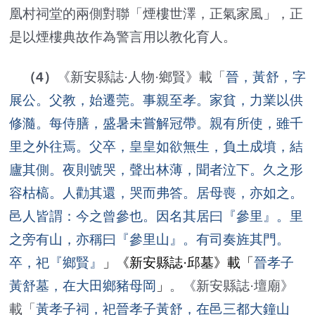
凰村祠堂的兩側對聯「煙樓世澤，正氣家風」，正
是以煙樓典故作為警言用以教化育人。
（4）
《新安縣誌·人物·鄉賢》載「
晉，黃舒，字
展公。父教，始遷莞。事親至孝。家貧，力業以供
修瀡。每侍膳，盛暑未嘗解冠帶。親有所使，雖千
里之外往焉。父卒，皇皇如欲無生，負土成墳，結
廬其側。夜則號哭，聲出林薄，聞者泣下。久之形
容枯槁。人勸其還，哭而弗答。居母喪，亦如之。
邑人皆謂：今之曾參也。因名其居曰『參里』。里
之旁有山，亦稱曰『參里山』。有司奏旌其門。
卒，祀『鄉賢』
」
《新安縣誌·邱墓》載「
晉孝子
黃舒墓，在大田鄉豬母岡
」
。《新安縣誌·壇廟》
載「
黃孝子祠，祀晉孝子黃舒，在邑三都大鐘山