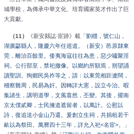
城學校，為傳承中華文化、培育國家英才作出了巨
大貢獻。
（11）
《新安縣誌·宦跡》載「
劉穩，號仁山，
湖廣酃縣人，隆慶六年任巡道。（新安）邑原隸東
莞，離治百餘里。倭夷海寇往往為患，惡少嘯聚淫
祠。公行部至，禁祀撤像。以鄉約所額焉，朔望誦
讀聖訓。狥鄉民吳祚等之，請：以東莞相距遼闊，
稽察難周，民易為奸。因轉詳大憲，設立今治。暇
集諸生，講明道學，文風翕然，丕變。其後，擢南
京太僕貳卿，士民擁道遮留者，以萬計。公慰以
詩，復追送小金山乃還。爰創立生祠，共捐租若干
畝以為祭田。萬曆四十三年，詳允入祀<名宦>。
」