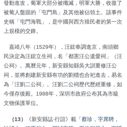
發動進攻，葡軍大部分被殲滅，明軍大勝，收復了
被葡人盤踞的「屯門島」及其他被佔領土。該事件
史稱「屯門海戰」，是中國與西方殖民者的第一次
上規模的交鋒。
嘉靖八年（1529年），汪鋐奉調進京，南頭鄉
民決定為汪鋐立生祠，名「都憲汪公遺愛祠」（汪
公祠）。萬曆元年，新安縣知縣吳大訓重修汪公
祠，並將創建新安縣有功的劉穩也合祀進去，易名
為「汪劉二公祠」。汪劉二公祠歷代歷經重修，如
今僅存後殿。1988年，深圳市政府公布其為市級
文物保護單位。
（13）
《新安縣誌·行誼》載「
蔡珍，字席聘，