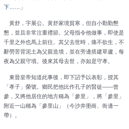
下……
」
黃舒，字展公。黃舒家境貧寒，但自小勤勤懇
懇，並且非常注重禮節。父母指令他做事，即使是
千里之外也馬上前往。其父去世時，痛不欲生，不
辭勞苦背泥土為父親造墳，並在旁邊搭建草廬，每
夜為父親守墳。後來其母去世，亦如是守孝。
東晉皇帝知道此事後，即下詔予以表彰，授其
「孝子」榮號。鄉民把他比作孔子的賢徒——曾
參，又將他居住的地方稱為「參里」，將「參里」
附近一山稱為「參里山」（今沙井壆崗、衙邊一
帶）。