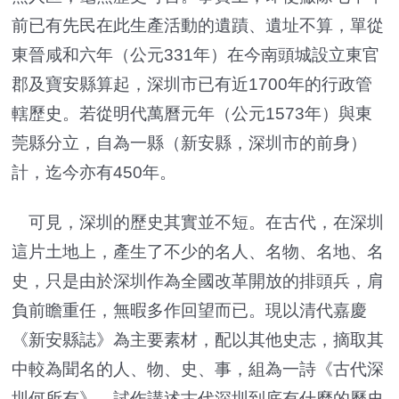
前已有先民在此生產活動的遺蹟、遺址不算，單從
東晉咸和六年（公元331年）在今南頭城設立東官
郡及寶安縣算起，深圳市已有近1700年的行政管
轄歷史。若從明代萬曆元年（公元1573年）與東
莞縣分立，自為一縣（新安縣，深圳市的前身）
計，迄今亦有450年。
可見，深圳的歷史其實並不短。在古代，在深圳
這片土地上，產生了不少的名人、名物、名地、名
史，只是由於深圳作為全國改革開放的排頭兵，肩
負前瞻重任，無暇多作回望而已。現以清代嘉慶
《新安縣誌》為主要素材，配以其他史志，摘取其
中較為聞名的人、物、史、事，組為一詩《古代深
圳何所有》，試作講述古代深圳到底有什麼的歷史