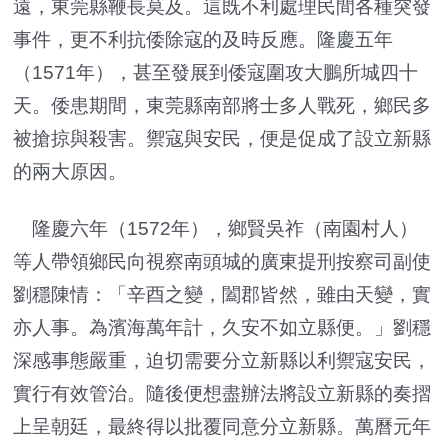
遠，東莞縣鞭長莫及。這既不利處理民間各種突發
事件，更不利抗倭除寇的及時反應。隆慶五年
（1571年），甚至發展到倭寇圍攻大鵬所城四十
天。倭患期間，東莞縣南部將士多人戰死，鄉民多
被搶掠與殺害。禦寇與安民，便是促成了設立新縣
的兩大原因。
隆慶六年（1572年），鄉賢吳祚（南園村人）
等人帶領鄉民向視察南頭城的廣東提刑按察司副使
劉穩陳情：「辛酉之變，闔郡皆然，雖由天變，實
亦人事。為濱海萬年計，久安不如立縣便。」劉穩
深感事態嚴重，迫切需要分立新縣以利禦寇安民，
實行有效管治。隨後便想盡辦法將設立新縣的奏摺
上呈朝廷，最終得以批覆同意分立新縣。萬曆元年