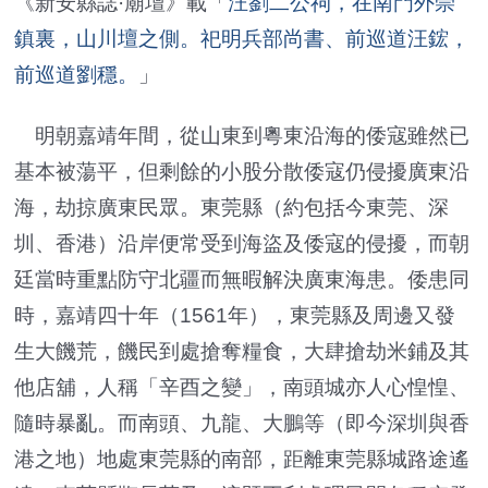
《新安縣誌·廟壇》載「
汪劉二公祠，在南門外崇
鎮裏，山川壇之側。祀明兵部尚書、前巡道汪鋐，
前巡道劉穩。
」
明朝嘉靖年間，從山東到粵東沿海的倭寇雖然已
基本被蕩平，但剩餘的小股分散倭寇仍侵擾廣東沿
海，劫掠廣東民眾。東莞縣（約包括今東莞、深
圳、香港）沿岸便常受到海盜及倭寇的侵擾，而朝
廷當時重點防守北疆而無暇解決廣東海患。倭患同
時，嘉靖四十年（1561年），東莞縣及周邊又發
生大饑荒，饑民到處搶奪糧食，大肆搶劫米鋪及其
他店舖，人稱「辛酉之變」，南頭城亦人心惶惶、
隨時暴亂。而南頭、九龍、大鵬等（即今深圳與香
港之地）地處東莞縣的南部，距離東莞縣城路途遙