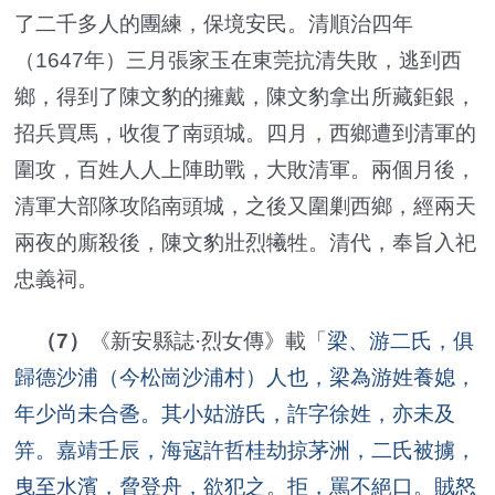
了二千多人的團練，保境安民。清順治四年
（1647年）三月張家玉在東莞抗清失敗，逃到西
鄉，得到了陳文豹的擁戴，陳文豹拿出所藏鉅銀，
招兵買馬，收復了南頭城。四月，西鄉遭到清軍的
圍攻，百姓人人上陣助戰，大敗清軍。兩個月後，
清軍大部隊攻陷南頭城，之後又圍剿西鄉，經兩天
兩夜的廝殺後，陳文豹壯烈犧牲。清代，奉旨入祀
忠義祠。
（7）
《新安縣誌·烈女傳》載「
梁、游二氏，俱
歸德沙浦（今松崗沙浦村）人也，梁為游姓養媳，
年少尚未合巹。其小姑游氏，許字徐姓，亦未及
笄。嘉靖壬辰，海寇許哲桂劫掠茅洲，二氏被擄，
曳至水濱，脅登舟，欲犯之。拒，罵不絕口。賊怒