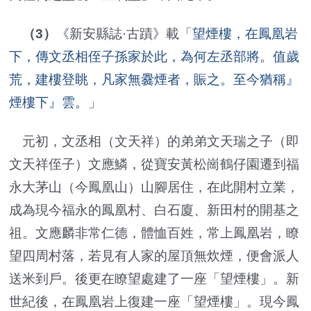
（3）
《新安縣誌·古蹟》載「
望煙樓，在鳳凰岩
下，傳文丞相侄子孫家於此，為何左丞部將。值歲
荒，建樓登眺，凡家無爨煙者，賑之。至今猶稱』
煙樓下』雲。
」
元初，文丞相（文天祥）的弟弟文天瑞之子（即
文天祥侄子）文應鱗，從寶安黃松崗鶴仔園遷到福
永大茅山（今鳳凰山）山腳居住，在此開村立業，
成為現今福永的鳳凰村、白石廈、新田村的開基之
祖。文應麟非常仁德，體恤百姓，常上鳳凰岩，瞭
望四周村落，若見有人家的屋頂無炊煙，便會派人
送米到戶。後更在瞭望處建了一座「望煙樓」。新
世紀後，在鳳凰岩上復建一座「望煙樓」。現今鳳