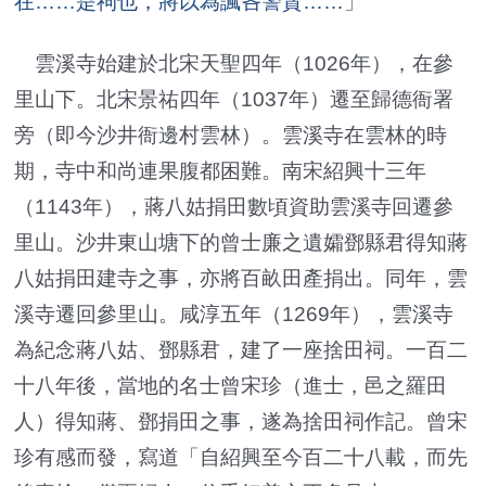
在……是祠也，將以為諷吝警貪……
」
雲溪寺始建於北宋天聖四年（1026年），在參
里山下。北宋景祐四年（1037年）遷至歸德衙署
旁（即今沙井衙邊村雲林）。雲溪寺在雲林的時
期，寺中和尚連果腹都困難。南宋紹興十三年
（1143年），蔣八姑捐田數頃資助雲溪寺回遷參
里山。沙井東山塘下的曾士廉之遺孀鄧縣君得知蔣
八姑捐田建寺之事，亦將百畝田產捐出。同年，雲
溪寺遷回參里山。咸淳五年（1269年），雲溪寺
為紀念蔣八姑、鄧縣君，建了一座捨田祠。一百二
十八年後，當地的名士曾宋珍（進士，邑之羅田
人）得知蔣、鄧捐田之事，遂為捨田祠作記。曾宋
珍有感而發，寫道「自紹興至今百二十八載，而先