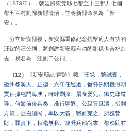
（1573年），朝廷將東莞縣七都至十三都共七個
都五百村劃歸新縣管治，並將新縣命名為「新
安」。
分立新安縣後，新安縣重修紀念抗擊葡人有功的
汪鋐的汪公祠，將創建新安縣有功的劉穩也合祀進
去，易名為「汪劉二公祠」。
（12）
《新安縣誌·宦跡》載「
汪鋐，號誠齋，
徽州婺源人。正德十六年任巡道，番彝佛朗機假朝
貢佔據屯門海澳，時肆剽掠、屠食嬰兒。御史邱道
隆、何鼇前後具奏，准行驅逐。公親冒風濤，指劃
方策，號召編民，率以大義，戰而克之。所獲貲
財，釋賁下，秋毫無私。旋升兵部尚書、都察院右