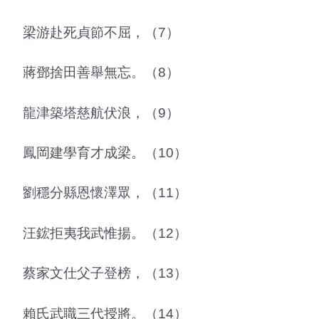
梁游赴死貞節不屈，（7）
蔣鄧捨田善舉無忘。（8）
龍津築塔慈航伏浪，（9）
鳳岡建學育才成梁。（10）
劉穩分縣恩懷澤眾，（11）
汪鋐拒夷我武惟揚。（12）
蔡家文仕父子登榜，（13）
賴氏武職三代授將。（14）