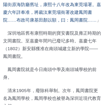
陽街原海防廳舊址，康熙十八年改為東莞場署。嘉
慶六年詳奉准，將裁汰東莞場衙署改建鳳岡書
院……布政司康基田顏以額，曰：鳳岡書院……
」
深圳地區舊有康熙時期的寶安書院及雍正時期的
文岡書院。至嘉慶年間均已廢圮多時。嘉慶七年
（1802）新安縣獲准在南頭城建立新的學院——
鳳岡書院。
鳳岡書院就是今日南頭中學及南頭城學校的前
身。
清末1905年，廢除科舉制。次年，鳳岡書院更
名為鳳岡學校，鳳岡學校也被譽為深圳近現代教育