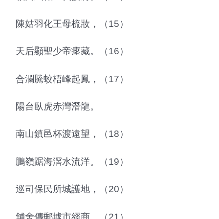
陳姑羽化王母梳妝，（15）
天后顯聖少帝瘞藏。（16）
合瀾騰蛟梧峰起鳳，（17）
陽台臥虎赤灣潛龍。
南山鎮邑杯渡遠望，（18）
鵬嶺踞海滘水流洋。（19）
巡司保民所城護地，（20）
舖舍傳郵墟市經商。（21）