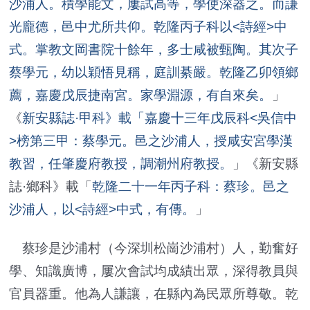
沙浦人。積學能文，屢試高等，學使深器之。而謙
光龐德，邑中尤所共仰。乾隆丙子科以<詩經>中
式。掌教文岡書院十餘年，多士咸被甄陶。其次子
蔡學元，幼以穎悟見稱，庭訓綦嚴。乾隆乙卯領鄉
薦，嘉慶戊辰捷南宮。家學淵源，有自來矣。
」
《
新安縣誌·甲科》載「嘉慶十三年戊辰科<吳信中
>榜第三甲：蔡學元。邑之沙浦人，授咸安宮學漢
教習，任肇慶府教授，調潮州府教授。
」《新安縣
誌·鄉科》載「
乾隆二十一年丙子科：蔡珍。邑之
沙浦人，以<詩經>中式，有傳。
」
蔡珍是沙浦村（今深圳松崗沙浦村）人，勤奮好
學、知識廣博，屢次會試均成績出眾，深得教員與
官員器重。他為人謙讓，在縣內為民眾所尊敬。乾