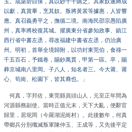
玉。成築砦自保，真以鈔十千購之。其家奴遂縛成
以獻，真賞畢，烹其奴。叛將黃裳等據惠，人皆響
應。真召義勇平之，撫循二境。南海民邵宗愚陷廣
州，真率將校復其城。擢廣東分省參知政事、鎮江
西行省中書左丞，尋改福建中書省左丞，仍治廣
州。明初，首舉全境歸附，以功封東莞伯，食祿一
千五百石，予鐵卷，賜鈔萬貫，甲第一區。卒，賜
葬京城南八里岡。子八人，知名者三。今大莆、莆
心、筍崗、松園下，皆其裔也。
」
何真，字邦佐，東莞縣員頭山人，元至正年間為
河源縣務副使。當時正值元末，天下大亂，便辭官
歸里，居坭岡（今羅湖泥崗村）。此後數年，何真
帶鄉兵分別殲滅叛軍陳仲玉、王成等，又先後平定