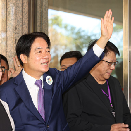
青年魯班選舉2026頒獎典禮今舉行 甯漢豪稱政府和建造業議會做好培訓工作
則 第三屆滬深港國際法律服務大會暨第二屆「和・界」
 建言獻策推動體育產業化