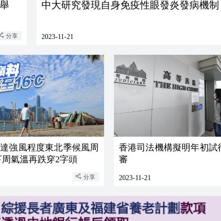
舉
中大研究發現自身免疫性眼發炎發病機制
分享
2023-11-21
：達強風程度東北季候風周
香港司法機構擬明年初試
下周氣溫再跌穿2字頭
審
分享
2023-11-21