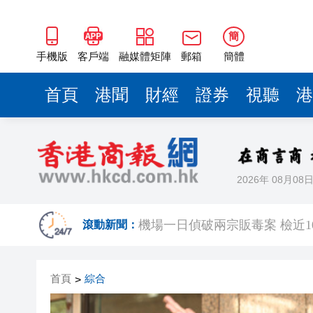
簡
手機版
客戶端
融媒體矩陣
郵箱
簡體
首頁
港聞
財經
證券
視聽
港
2026年 08月08
有片丨梁家輝含淚演講：北上不
機場一日偵破兩宗販毒案 檢近1
滾動新聞：
68歲內地女子攜逾千支私煙入境 
首頁
綜合
>
Fabrique華南首店深圳萬像
【經濟瞭望】全球通脹回升可