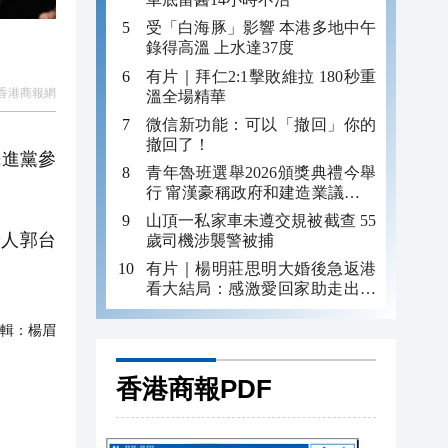
受「白海豚」影響 本港多地中午
錄得高溫 上水達37度
有片｜拜仁2:1擊敗維拉 180秒重
香港商報網
溫全場精華
微信新功能：可以「撤回」你的
撤回了！
民進黨參
青年魯班選舉2026頒獎典禮今舉
行 甯漢豪稱政府和建造業議會做
好培訓工作
山頂一私家車未遵交規被截查 55
人郭台
歲司機涉襲警被捕
有片｜楊明莊思明大婚後急返港
看大結局：感激愛回家助走出低
谷 不捨大家庭
輯：
楊眉
香港商報PDF