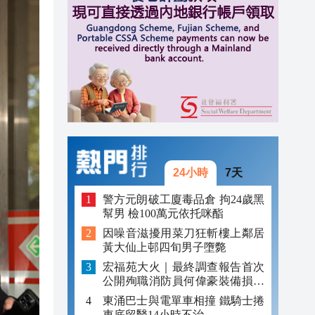
17:17
跨境
16:59
16:54
24小時
7天
警方元朗破工廈毒品倉 拘24歲黑
幫男 檢100萬元依托咪酯
因噪音滋擾用菜刀狂斬樓上鄰居
黃大仙上邨四旬男子墮斃
宏福苑大火｜最終調查報告首次
公開殉職消防員何偉豪裝備損毀
照片
東涌巴士與電單車相撞 鐵騎士捲
車底留醫14小時不治