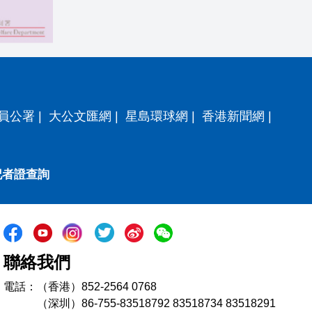
員公署
|
大公文匯網
|
星島環球網
|
香港新聞網
|
記者證查詢
聯絡我們
電話：（香港）852-2564 0768
（深圳）86-755-83518792 83518734 83518291