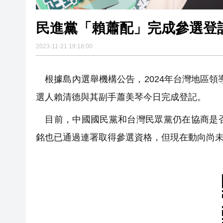
民進黨「賴蕭配」完成參選登
2023-11-21 19:18:00
根據島內選舉機構公告，2024年台灣地區領導
選人賴清德與其副手蕭美琴今日完成登記。
目前，中國國民黨和台灣民眾黨仍在協商是否
銘也已通過連署取得參選資格，但現在動向尚