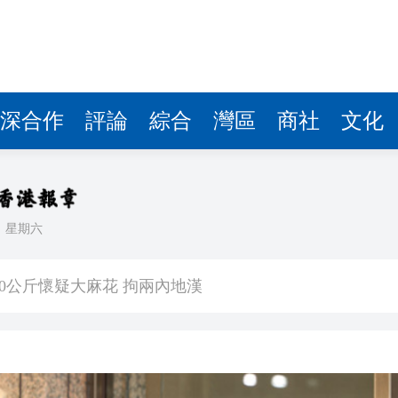
深合作
評論
綜合
灣區
商社
文化
日
星期六
是選擇是回歸 祖國河山歷歷在目
0公斤懷疑大麻花 拘兩內地漢
判囚10星期罰款2000元
天地啟幕 開啟設計生活新篇章
能性有多大？