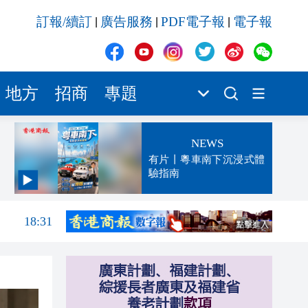
訂報/續訂
廣告服務
PDF電子報
電子報
|
|
|
地方
招商
專題
NEWS
有片丨粵車南下沉浸式體
驗指南
19:33
18:31
18:27
17:56
17:24