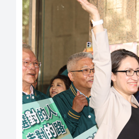
以滬深港澳為橋 連結全球新規
商事調解大賽圓滿舉辦
逾百體育界精英齊聚青途研討會